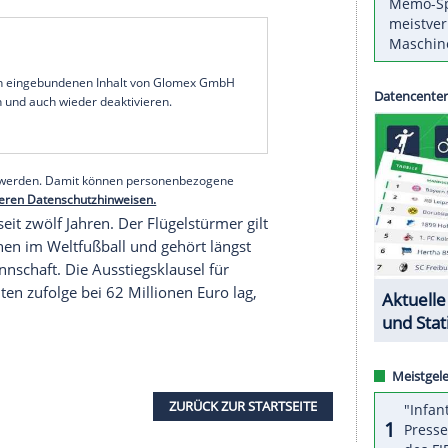
hend bis 2035 verlängert. Dies teilte der
Der 22 Jahre alte
Offensivspieler
galt in den
selkandidat, auch der FC
Bayern
und der
FC
iams
gebuhlt.
 für mich das wichtigste, auf dein Herz zu
veröffentlichten Video: "Ich bin, wo ich sein will,
e
. Auf geht's, Athletic!"
Bilbao
betitelt den Clip, in
it einer
Spraydose
neben ein riesiges
Konterfei
t, mit den Worten "Die Kraft des Herzens".
serer Redaktion eingebundenen Inhalt von Glomex GmbH
nzeigen lassen und auch wieder deaktivieren.