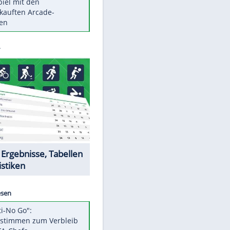
Die größten Mythen über
Medikamente
Berlins Matchwinner Grönning:
"Veränderte Perspektive"
Vorsicht: Diese 17 Dinge hassen
Katzen
Illegales Asphalt-Kartell muss
Mio-Strafe zahlen
Memo-Spiel mit den
meistverkauften Arcade-
Maschinen
Datencenter