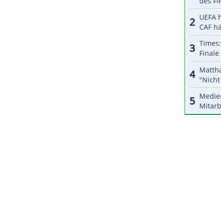
halte angezeigt werden. Damit können personenbezogene
r dazu in unseren Datenschutzhinweisen.
 spielt dort seit zwölf Jahren. Der
Flügelstürmer
gilt
ten Versprechen im
Weltfußball
und gehört längst
Nationalmannschaft
. Die
Ausstiegsklausel
für
edienberichten zufolge bei 62
Millionen
Euro lag,
ZURÜCK ZUR STARTS