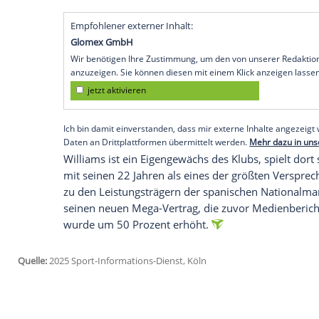
Vertrag bei
Athletic Bilbao
völlig überrasc
baskische
Traditionsklub
am
Freitag
mit. 
vergangenen Wochen als ein heißer Wech
Barcelona
hatten um die Gunst von
Will
"Wenn es zu Entscheidungen kommt, ist es
hören", sagt
Williams
in einem vom
Klub
mit meinen Leuten. Das ist mein
Zuhaus
dem
Williams
die neue
Vertragslaufzeit
m
von ihm in den Straßen der Stadt schreib
Empfohlener externer Inhalt:
Glomex GmbH
Wir benötigen Ihre Zustimmung, um den von un
anzuzeigen. Sie können diesen mit einem Klick a
jetzt aktivieren