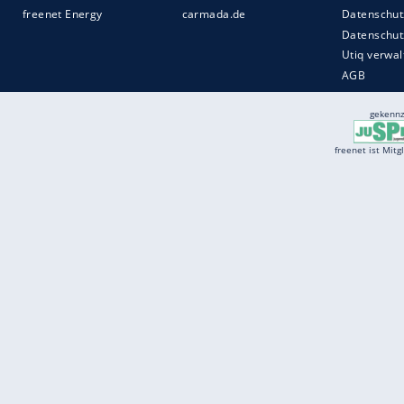
Services
Börse
Jobbörse
Spritpreis aktuell
Wetter
Ferientermine
Partnersuche
Online Angebote