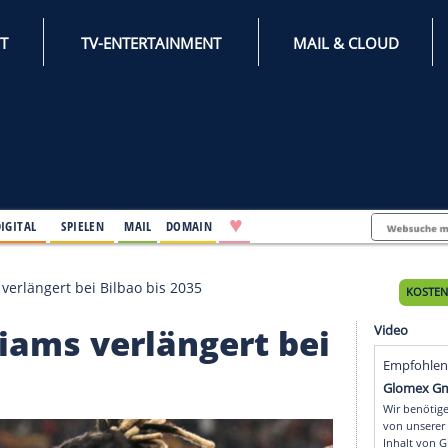
INTERNET
TV-ENTERTAINMENT
♥
IFESTYLE
DIGITAL
SPIELEN
MAIL
DOMAIN
": Williams verlängert bei Bilbao bis 2035
 Williams verlängert b