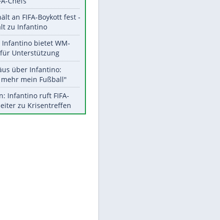
Aktuelle Ergebnisse, Tabellen
und Statistiken
Meistgelesen
EITE
"Infanti-No Go":
Pressestimmen zum Verbleib
des FIFA-Chefs
UEFA hält an FIFA-Boykott fest -
CAF hält zu Infantino