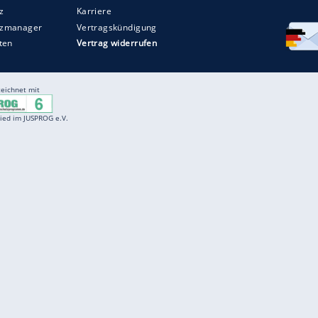
Entertainment
F
Cartoons
Spiele
D
Einbürgerungstest
Videos
f
Führerscheintest
Wissens-Quiz
f
Promi-Quiz
Witze
f
K
freenet