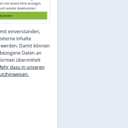
Glomex GmbH
Wir benötigen Ihre Zustimmung, um den
von unserer Redaktion eingebundenen
Inhalt von Glomex GmbH anzuzeigen. Sie
können diesen mit einem Klick anzeigen
lassen und auch wieder deaktivieren.
jetzt aktivieren
Ich bin damit einverstanden,
dass mir externe Inhalte
angezeigt werden. Damit können
personenbezogene Daten an
Drittplattformen übermittelt
werden.
Mehr dazu in unseren
Datenschutzhinweisen.