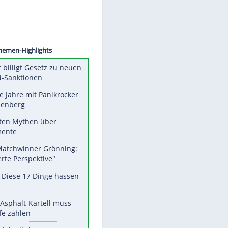
©
SID
Unsere Themen-Highlights
US-Senat billigt Gesetz zu neuen
Russland-Sanktionen
Durch die Jahre mit Panikrocker
Udo Lindenberg