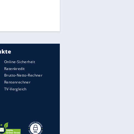
Times: Infantino bietet WM-
Finale für Unterstützung
Matthäus über Infantino:
"Nicht mehr mein Fußball"
Medien: Infantino ruft FIFA-
Mitarbeiter zu Krisentreffen