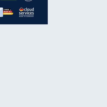
inanzen & Produkte
iscounter-Angebote
Online-Sicherheit
reenet Cloud
Ratenkredit
reenet Mail
Brutto-Netto-Rechner
reenet Webhosting
Rentenrechner
fz-Versicherung
TV-Vergleich