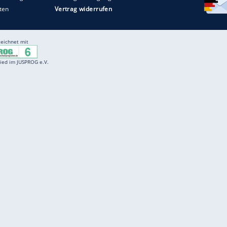
Entertainment
F
Cartoons
Spiele
D
Einbürgerungstest
Videos
f
Führerscheintest
Wissens-Quiz
f
Promi-Quiz
Witze
f
K
freenet
Kundenservice
Gender-Hinweis