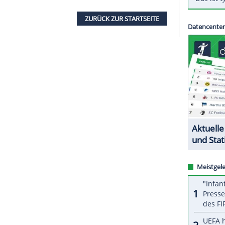
lienischen Fußball-Rekordmeister. Insgesamt kommt
rie A
bereits auf fünf Tore.
ebracht (34.) und nach dem Ausgleich durch Assane
Punkt die
Nerven
behalten: Kolo Muani
lelfmeter
zum
Sieg
. Damit springt
Juve
vorerst auf
kurrenten
Lazio Rom
und
AC Florenz
sind am
ZURÜCK ZUR STARTS