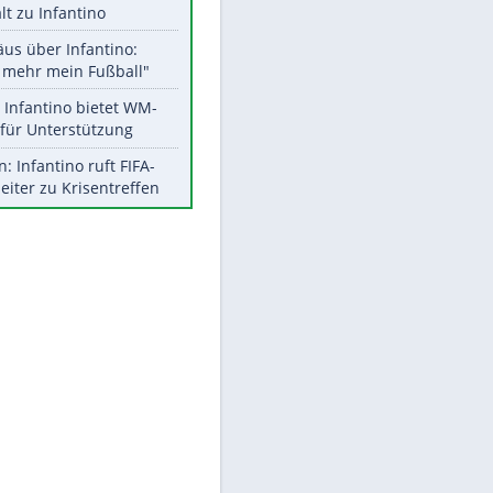
Aktuelle Ergebnisse, Tabellen
und Statistiken
Meistgelesen
"Infanti-No Go":
Pressestimmen zum Verbleib
des FIFA-Chefs
UEFA hält an FIFA-Boykott fest -
CAF hält zu Infantino
Matthäus über Infantino:
"Nicht mehr mein Fußball"