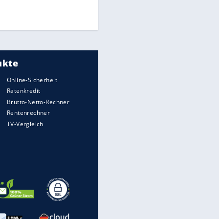
Times: Infantino bietet WM-
Finale für Unterstützung
Medien: Infantino ruft FIFA-
Mitarbeiter zu Krisentreffen