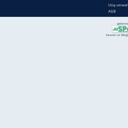
Services
Börse
Jobbörse
Spritpreis aktuell
Wetter
Ferientermine
Partnersuche
Online Angebote
freenet Mobilfunk
freenet Video