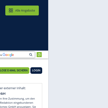
MAIL & CLOUD
Alle Angebote
KOSTENLOSE E-MAIL SICHERN
LOGIN
Video
Empfohlener externer Inhalt: