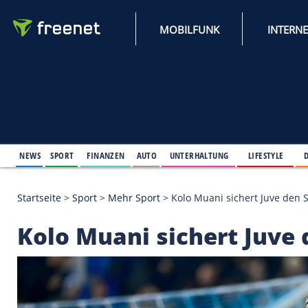
MOBILFUNK
NEWS
SPORT
FINANZEN
AUTO
UNTERHALTUNG
L
Startseite
>
Sport
>
Mehr Sport
>
Kolo Muani sicher
Kolo Muani sichert J