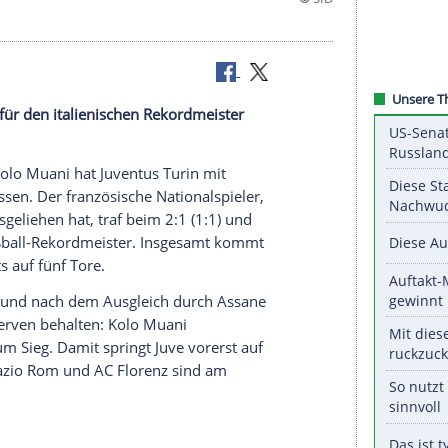
rei Spielen für den italienischen Rekordmeister
fi
Randal Kolo Muani
hat
Juventus Turin
mit
907
geschossen. Der französische
Nationalspieler
,
-Germain
ausgeliehen hat, traf beim
2:1
(1:1) und