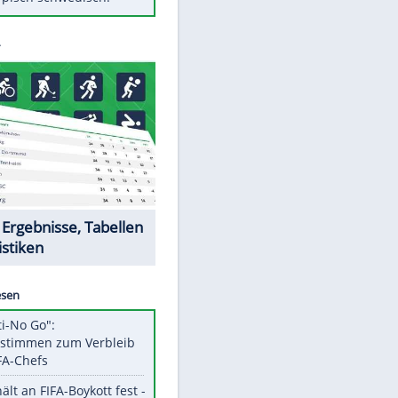
Diese Autos haben uns verlassen
Auftakt-Misere gestoppt: Berlin
gewinnt in Bochum
Mit diesen Tricks wird der Grill
ruckzuck sauber
So nutzt man alte Smartphones
sinnvoll
Das ist typisch schwedisch!
EITE
Datencenter