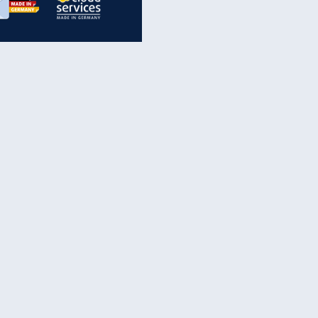
inanzen & Produkte
iscounter-Angebote
Online-Sicherheit
reenet Cloud
Ratenkredit
reenet Mail
Brutto-Netto-Rechner
reenet Webhosting
Rentenrechner
fz-Versicherung
TV-Vergleich