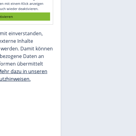
Glomex GmbH
Wir benötigen Ihre Zustimmung, um den
von unserer Redaktion eingebundenen
Inhalt von Glomex GmbH anzuzeigen. Sie
können diesen mit einem Klick anzeigen
lassen und auch wieder deaktivieren.
jetzt aktivieren
Ich bin damit einverstanden,
dass mir externe Inhalte
angezeigt werden. Damit können
personenbezogene Daten an
Drittplattformen übermittelt
werden.
Mehr dazu in unseren
Datenschutzhinweisen.