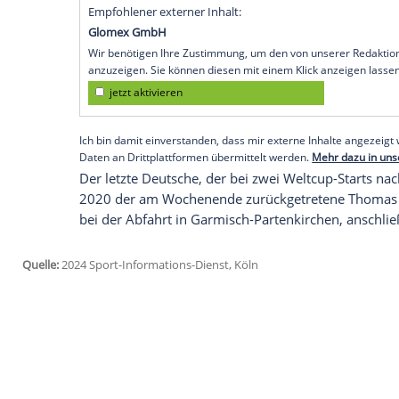
Straßer
hat nun fünf Weltcup-Rennen gew
Olympiazweite mit der Mannschaft berei
Bei anhaltendem
Regen
verwies
Straßer
T
und
Clement Noel
aus
Frankreich
(+1,02)
zum ersten Mal in seiner Karriere bereit
dabei profitierte er ein wenig vom
Regen
Holzmann
belegte Rang 19 (+2,76), der
die Punkteränge.
Empfohlener externer Inhalt:
Glomex GmbH
Wir benötigen Ihre Zustimmung, um den von un
anzuzeigen. Sie können diesen mit einem Klick a
jetzt aktivieren