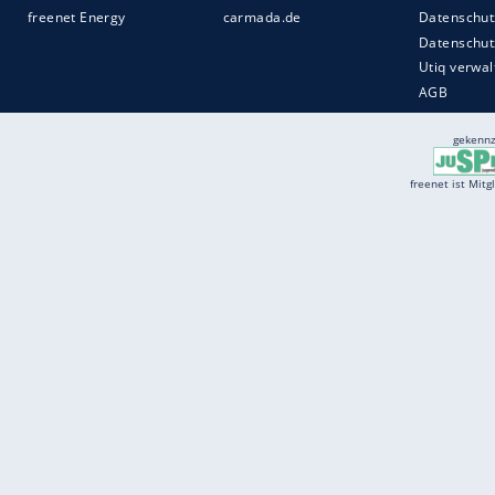
Services
Börse
Jobbörse
Spritpreis aktuell
Wetter
Ferientermine
Partnersuche
Online Angebote