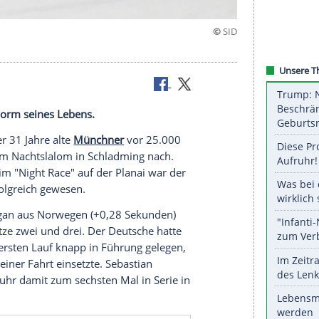
dming
tlich in der Form seines Lebens.
ühel
legte der 31 Jahre alte
Münchner
vor 25.000
ten
Sieg
beim
Nachtslalom
in
Schladming
nach.