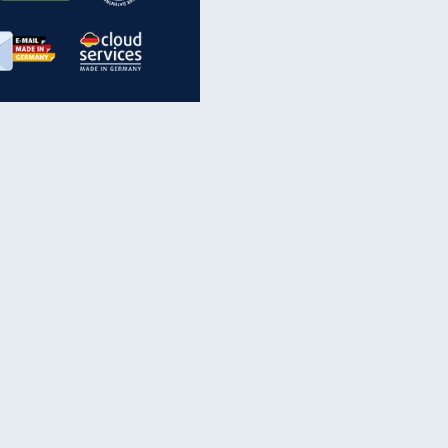
inanzen & Produkte
iscounter-Angebote
Online-Sicherheit
reenet Cloud
Ratenkredit
reenet Mail
Brutto-Netto-Rechner
reenet Webhosting
Rentenrechner
fz-Versicherung
TV-Vergleich