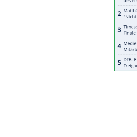
halte angezeigt werden. Damit können personenbezogene
r dazu in unseren Datenschutzhinweisen.
up-Starts nacheinander gewann, war im
Februar
ene
Thomas Dreßen
gewesen. Er siegte zunächst
en
, anschließend in Saalbach-Hinterglemm.
ZURÜCK ZUR STARTS