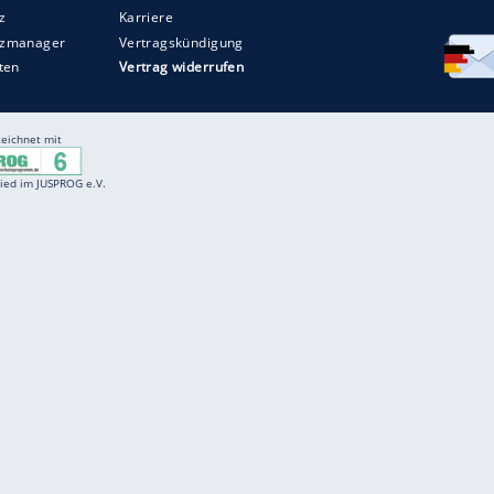
Entertainment
F
Cartoons
Spiele
D
Einbürgerungstest
Videos
f
Führerscheintest
Wissens-Quiz
f
Promi-Quiz
Witze
f
K
freenet