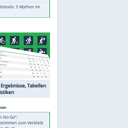
Aufruhr!
Was bei der Vogelfütterung
wirklich sinnvoll ist
"Infanti-No Go": Pressestimmen
zum Verbleib des FIFA-Chefs
Im Zeitraffer: Die Entwicklung
des Lenkrades
Lebensmittel, die nicht schlecht
werden
Sicherheitstools: 5 Mythen im
Check
Datencenter