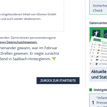
onnen, beim "Night Race" auf der
Planai
war der
ts 2022 erfolgreich gewesen.
imon Haugan aus
Norwegen
(+0,28 Sekunden)
 auf die Plätze zwei und drei. Der Deutsche hatte
s nach dem ersten Lauf knapp in Führung gelegen,
, der nach seiner Fahrt einsetzte.
Sebastian
 WM-Fünfte fuhr damit zum sechsten Mal in
Serie
in
serer Redaktion eingebundenen Inhalt von Glomex GmbH
nzeigen lassen und auch wieder deaktivieren.