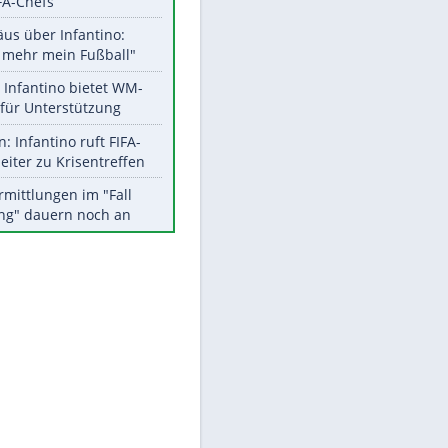
Aktuelle Ergebnisse, Tabellen
und Statistiken
EITE
Meistgelesen
"Infanti-No Go":
Pressestimmen zum Verbleib
des FIFA-Chefs
Matthäus über Infantino:
"Nicht mehr mein Fußball"