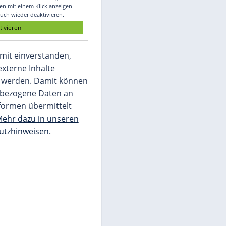
Glomex GmbH
Wir benötigen Ihre Zustimmung, um den
von unserer Redaktion eingebundenen
Inhalt von Glomex GmbH anzuzeigen. Sie
können diesen mit einem Klick anzeigen
lassen und auch wieder deaktivieren.
jetzt aktivieren
Ich bin damit einverstanden,
dass mir externe Inhalte
angezeigt werden. Damit können
personenbezogene Daten an
Drittplattformen übermittelt
werden.
Mehr dazu in unseren
Datenschutzhinweisen.