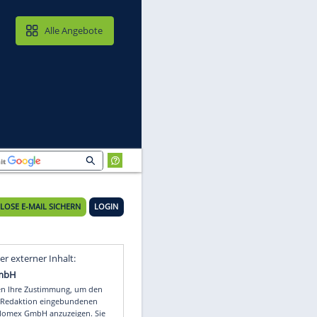
MAIL & CLOUD
Alle Angebote
KOSTENLOSE E-MAIL SICHERN
LOGIN
Video
Empfohlener externer Inhalt: