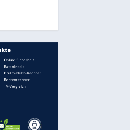
Times: Infantino bietet WM-
Finale für Unterstützung
Medien: Infantino ruft FIFA-
Mitarbeiter zu Krisentreffen
DFB: Ermittlungen im "Fall
Freigang" dauern noch an