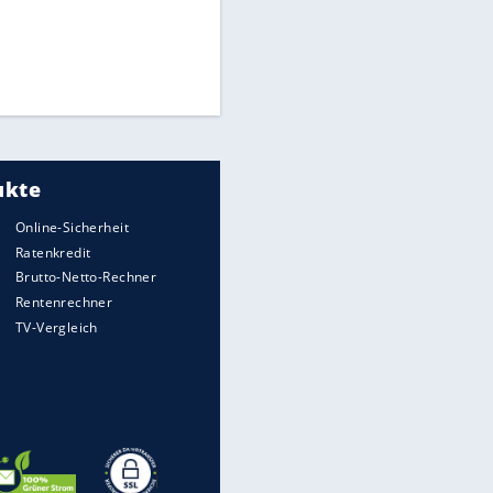
Times: Infantino bietet WM-
Finale für Unterstützung
Millionendeal perfekt:
Diomande wechselt nach
Madrid
Reese entschuldigt sich bei
Fans: "Tut mir aufrichtig leid"