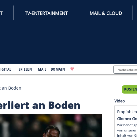
INTERNET
TV-ENTERTAINMENT
♥
IFESTYLE
DIGITAL
SPIELEN
MAIL
DOMAIN
apoli verliert an Boden
oli verliert an Boden