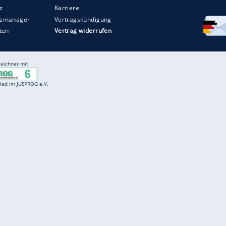
Entertainment
F
Cartoons
Spiele
D
Einbürgerungstest
Videos
f
Führerscheintest
Wissens-Quiz
f
Promi-Quiz
Witze
f
K
freenet