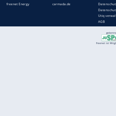
Services
Börse
Jobbörse
Spritpreis aktuell
Wetter
Ferientermine
Partnersuche
Online Angebote