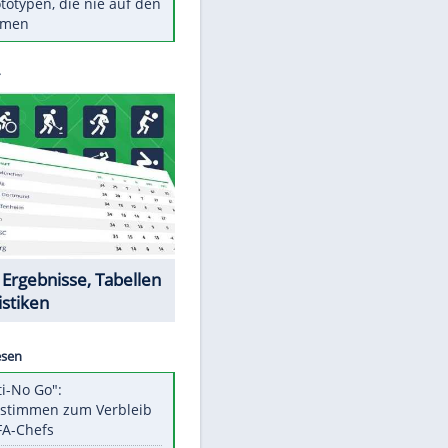
Diese TV-Legenden sind bis
heute unvergessen
Woran man Menschen mit
niedrigem EQ erkennt
Torlos gegen Kaiserslautern:
Stotterstart von Wolfsburg
Ist ein Vulkanausbruch in
Deutschland möglich?
EITE
5 VW-Prototypen, die nie auf den
Markt kamen
Datencenter