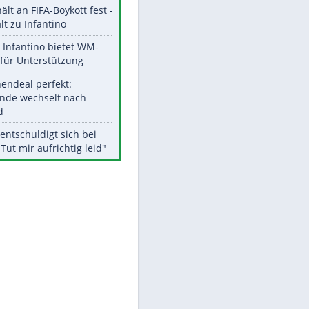
Aktuelle Ergebnisse, Tabellen
und Statistiken
Meistgelesen
"Infanti-No Go":
Pressestimmen zum Verbleib
des FIFA-Chefs
UEFA hält an FIFA-Boykott fest -
CAF hält zu Infantino