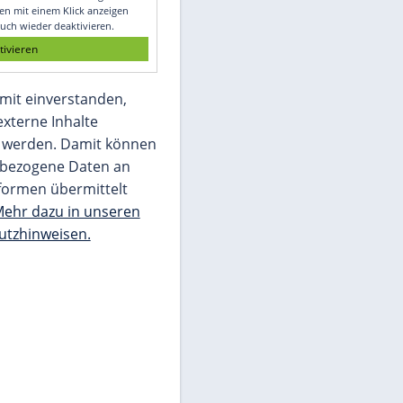
Glomex GmbH
Wir benötigen Ihre Zustimmung, um den
von unserer Redaktion eingebundenen
Inhalt von Glomex GmbH anzuzeigen. Sie
können diesen mit einem Klick anzeigen
lassen und auch wieder deaktivieren.
jetzt aktivieren
Ich bin damit einverstanden,
dass mir externe Inhalte
angezeigt werden. Damit können
personenbezogene Daten an
Drittplattformen übermittelt
werden.
Mehr dazu in unseren
Datenschutzhinweisen.