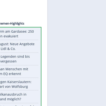
RELLO
Unsere Themen-Highlights
Feueralarm am Gardasee: 250
Menschen evakuiert
Ab 10. August: Neue Angebote
bei ALDI, Lidl & Co.