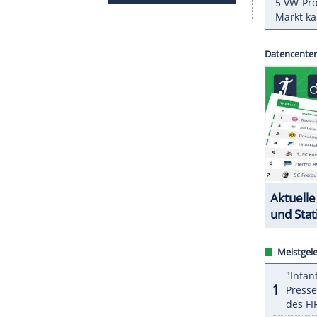
ühere Bayern-Talent Kenan Yildiz (77.) und der Ex-
n gegen das Team von Conte, der für Juventus einst
 als Trainer von 2012 bis 2014 zu drei
ZURÜCK ZUR STARTS