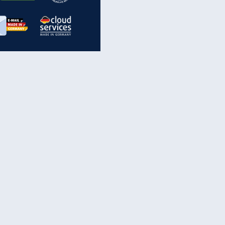
inanzen & Produkte
iscounter-Angebote
Online-Sicherheit
reenet Cloud
Ratenkredit
reenet Mail
Brutto-Netto-Rechner
reenet Webhosting
Rentenrechner
fz-Versicherung
TV-Vergleich