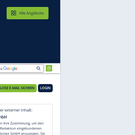
MAIL & CLOUD
Alle Angebote
KOSTENLOSE E-MAIL SICHERN
LOGIN
Video
Empfohlener externer Inhalt: