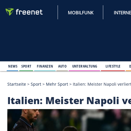
MOBILFUNK
NEWS
SPORT
FINANZEN
AUTO
UNTERHALTUNG
L
Startseite
>
Sport
>
Mehr Sport
>
Italien: Meister N
Italien: Meister Nap