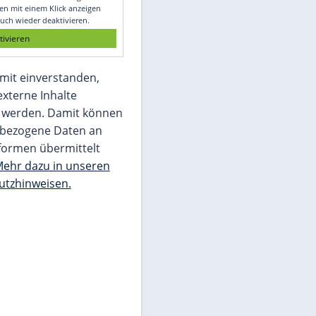
Glomex GmbH
Wir benötigen Ihre Zustimmung, um den
von unserer Redaktion eingebundenen
Inhalt von Glomex GmbH anzuzeigen. Sie
können diesen mit einem Klick anzeigen
lassen und auch wieder deaktivieren.
jetzt aktivieren
Ich bin damit einverstanden,
dass mir externe Inhalte
angezeigt werden. Damit können
personenbezogene Daten an
Drittplattformen übermittelt
werden.
Mehr dazu in unseren
Datenschutzhinweisen.