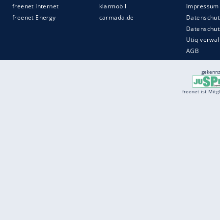
Services
Börse
Jobbörse
Spritpreis aktuell
Wetter
Ferientermine
Partnersuche