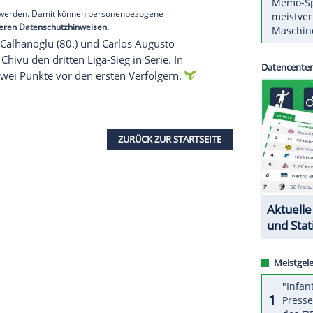
eidiger SSC Neapel (gegen Juventus Turin) und
t einem Sieg aber jeweils wieder an Inter
serer Redaktion eingebundenen Inhalt von Glomex GmbH
nzeigen lassen und auch wieder deaktivieren.
halte angezeigt werden. Damit können personenbezogene
r dazu in unseren Datenschutzhinweisen.
59.), Hakan Calhanoglu (80.) und Carlos Augusto
 Christian Chivu den dritten Liga-Sieg in Serie. In
mit vorerst zwei Punkte vor den ersten Verfolgern.