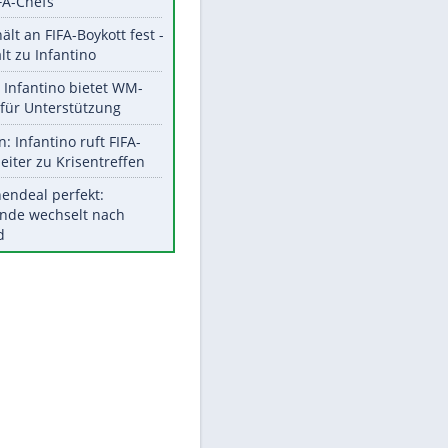
EITE
Aktuelle Ergebnisse, Tabellen
und Statistiken
Meistgelesen
"Infanti-No Go":
Pressestimmen zum Verbleib
des FIFA-Chefs
UEFA hält an FIFA-Boykott fest -
CAF hält zu Infantino