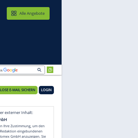
MAIL & CLOUD
Alle Angebote
KOSTENLOSE E-MAIL SICHERN
LOGIN
Video
Empfohlener externer Inhalt: