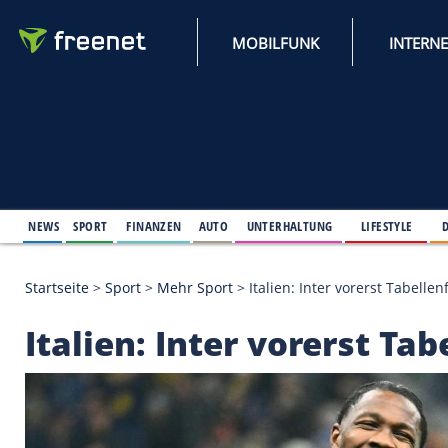
MOBILFUNK
NEWS
SPORT
FINANZEN
AUTO
UNTERHALTUNG
L
Startseite
>
Sport
>
Mehr Sport
>
Italien: Inter vore
Italien: Inter vorers