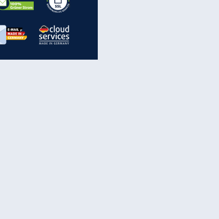
inanzen & Produkte
iscounter-Angebote
Online-Sicherheit
reenet Cloud
Ratenkredit
reenet Mail
Brutto-Netto-Rechner
reenet Webhosting
Rentenrechner
fz-Versicherung
TV-Vergleich