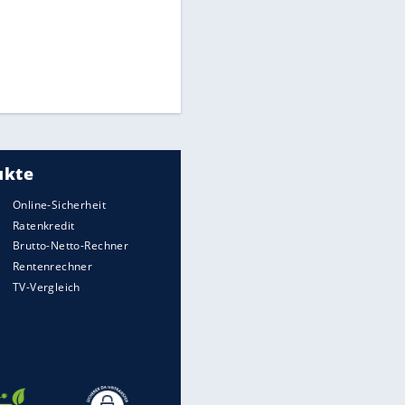
Times: Infantino bietet WM-
Finale für Unterstützung
Medien: Infantino ruft FIFA-
Mitarbeiter zu Krisentreffen
Millionendeal perfekt:
Diomande wechselt nach
Madrid