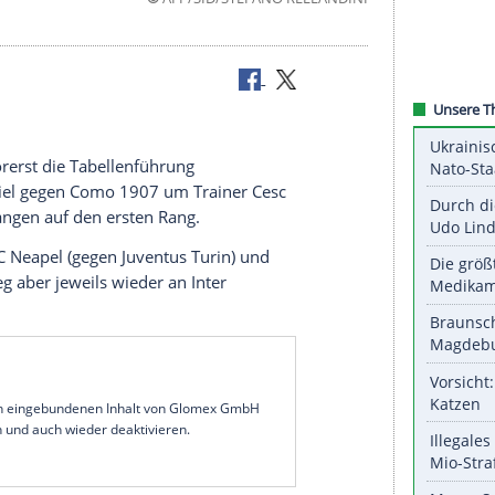
©
AFP/SID/STEFANO RELL
4:0.
ßball-Liga vorerst die Tabellenführung
hr Heimspiel gegen Como 1907 um Trainer Cesc
:0) und sprangen auf den ersten Rang.