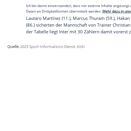
Am Sonntag und Montag können Titelvert
Stadtrivale AC Mailand (beim FC Turin) mi
vorbeiziehen.
Empfohlener externer Inhalt:
Glomex GmbH
Wir benötigen Ihre Zustimmung, um den von un
anzuzeigen. Sie können diesen mit einem Klick a
jetzt aktivieren
Ich bin damit einverstanden, dass mir externe In
Daten an Drittplattformen übermittelt werden.
Meh
Lautaro Martínez (11.), Marcus Thuram (
(86.) sicherten der Mannschaft von Trainer
der Tabelle liegt Inter mit 30 Zählern da