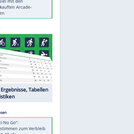
Die größten Mythen über
Medikamente
Braunschweig nach Kantersieg in
Magdeburg an der Spitze
Vorsicht: Diese 17 Dinge hassen
Katzen
Illegales Asphalt-Kartell muss
Mio-Strafe zahlen
Memo-Spiel mit den
meistverkauften Arcade-
Maschinen
Datencenter