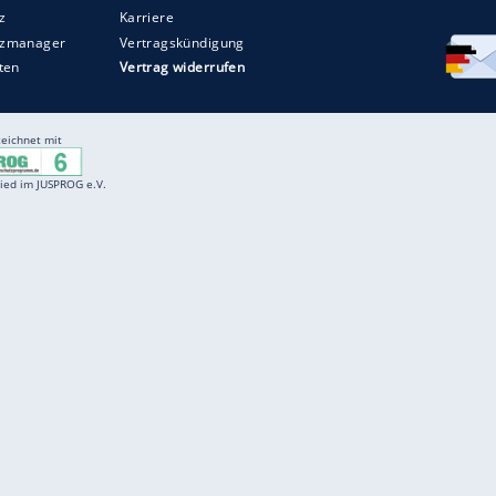
Entertainment
F
Cartoons
Spiele
D
Einbürgerungstest
Videos
f
Führerscheintest
Wissens-Quiz
f
Promi-Quiz
Witze
f
K
freenet