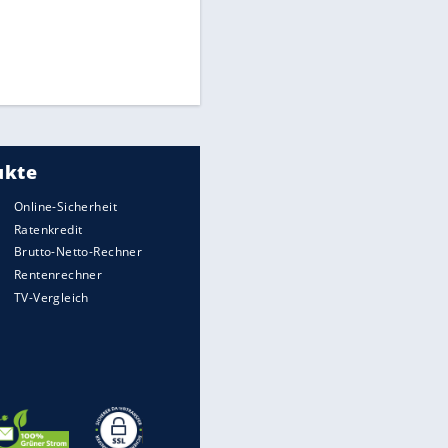
Times: Infantino bietet WM-
Finale für Unterstützung
Medien: Infantino ruft FIFA-
Mitarbeiter zu Krisentreffen
DFB: Ermittlungen im "Fall
Freigang" dauern noch an