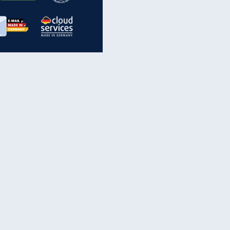
inanzen & Produkte
iscounter-Angebote
Online-Sicherheit
reenet Cloud
Ratenkredit
reenet Mail
Brutto-Netto-Rechner
reenet Webhosting
Rentenrechner
fz-Versicherung
TV-Vergleich