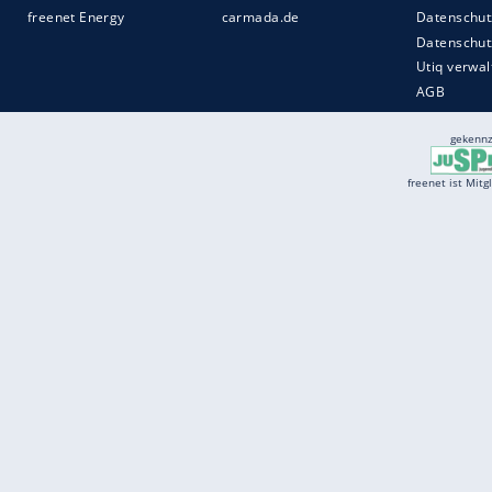
Services
Börse
Jobbörse
Spritpreis aktuell
Wetter
Ferientermine
Partnersuche
Online Angebote