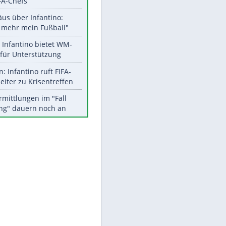
Aktuelle Ergebnisse, Tabellen
und Statistiken
Meistgelesen
"Infanti-No Go":
Pressestimmen zum Verbleib
des FIFA-Chefs
Matthäus über Infantino:
"Nicht mehr mein Fußball"