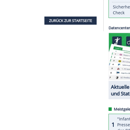
m Start der
Paralympischen
Spiele (25. August bis
dt für Besucher zugänglich ist, soll "die
achstum der
Paralympischen
Bewegung"
s Ende September geöffnet sein.
esucher mit Geschichten und Ausstellungen
 sich die Bewegung von einer Veranstaltung für 16
ur drittgrößten
Sportveranstaltung
der Welt im
ident
Andrew Parsons
.
ZURÜCK ZUR STARTS