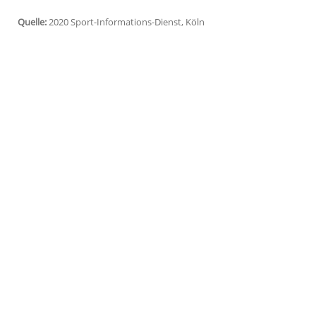
Köln (SID) - In der Ausstellung, die ab de
6. September) in der japanischen Hauptsta
außergewöhnliche
Geschichte
und das W
präsentiert werden. Das
Museum
wird bi
"Das
Paralympische
Museum
wird die B
darüber informieren und begeistern, wie
verletzte Kriegsveteranen im Jahr 1948 z
Jahr 2020 entwickelt hat", sagte IPC-Präs
Quelle:
2020 Sport-Informations-Dienst, Köln