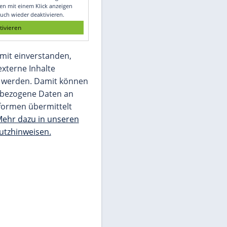
Glomex GmbH
Wir benötigen Ihre Zustimmung, um den
von unserer Redaktion eingebundenen
Inhalt von Glomex GmbH anzuzeigen. Sie
können diesen mit einem Klick anzeigen
lassen und auch wieder deaktivieren.
jetzt aktivieren
Ich bin damit einverstanden,
dass mir externe Inhalte
angezeigt werden. Damit können
personenbezogene Daten an
Drittplattformen übermittelt
werden.
Mehr dazu in unseren
Datenschutzhinweisen.