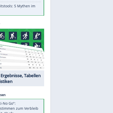
Aufruhr!
Was bei der Vogelfütterung
wirklich sinnvoll ist
"Infanti-No Go": Pressestimmen
zum Verbleib des FIFA-Chefs
Im Zeitraffer: Die Entwicklung
des Lenkrades
Lebensmittel, die nicht schlecht
werden
Sicherheitstools: 5 Mythen im
Check
EITE
Datencenter