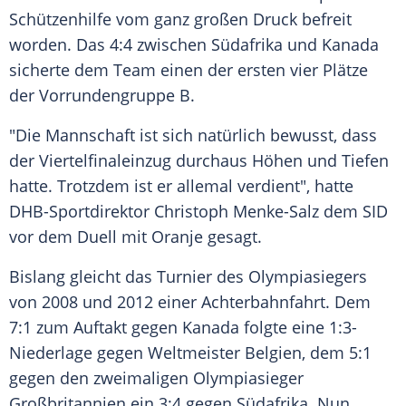
Schützenhilfe vom ganz großen Druck befreit
worden. Das 4:4 zwischen
Südafrika
und
Kanada
sicherte dem
Team
einen der ersten vier Plätze
der Vorrundengruppe B.
"Die Mannschaft ist sich natürlich bewusst, dass
der
Viertelfinaleinzug
durchaus Höhen und Tiefen
hatte. Trotzdem ist er allemal verdient", hatte
DHB-Sportdirektor
Christoph Menke-Salz
dem SID
vor dem Duell mit
Oranje
gesagt.
Bislang gleicht das Turnier des Olympiasiegers
von 2008 und 2012 einer Achterbahnfahrt. Dem
7:1 zum Auftakt gegen
Kanada
folgte eine 1:3-
Niederlage gegen
Weltmeister
Belgien, dem 5:1
gegen den zweimaligen Olympiasieger
Großbritannien ein 3:4 gegen
Südafrika
. Nun