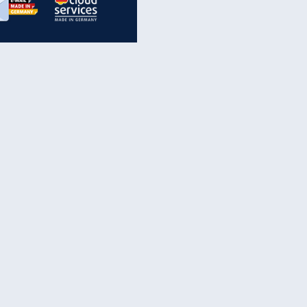
inanzen & Produkte
iscounter-Angebote
Online-Sicherheit
reenet Cloud
Ratenkredit
reenet Mail
Brutto-Netto-Rechner
reenet Webhosting
Rentenrechner
fz-Versicherung
TV-Vergleich