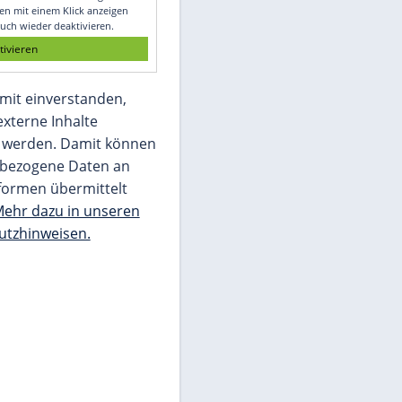
Glomex GmbH
Wir benötigen Ihre Zustimmung, um den
von unserer Redaktion eingebundenen
Inhalt von Glomex GmbH anzuzeigen. Sie
können diesen mit einem Klick anzeigen
lassen und auch wieder deaktivieren.
jetzt aktivieren
Ich bin damit einverstanden,
dass mir externe Inhalte
angezeigt werden. Damit können
personenbezogene Daten an
Drittplattformen übermittelt
werden.
Mehr dazu in unseren
Datenschutzhinweisen.