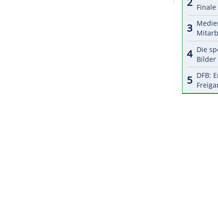
halte angezeigt werden. Damit können personenbezogene
r dazu in unseren Datenschutzhinweisen.
 fünf Saisonläufen auf dem vierten Platz. Am
en Sieg beim Rennen in Marrakesch knapp, er
tonio Felix da Costa. Der sechste Saisonlauf
ht die Formel E am 21. Juni auf dem Gelände des
n.
ZURÜCK ZUR STARTS