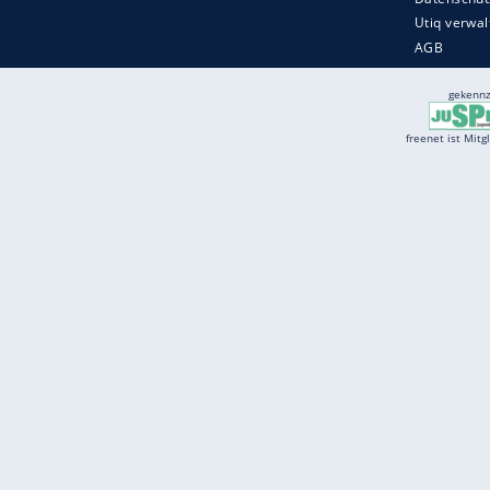
Services
Börse
Jobbörse
Spritpreis aktuell
Wetter
Ferientermine
Partnersuche
Online Angebote
freenet Mobilfunk
freenet Video