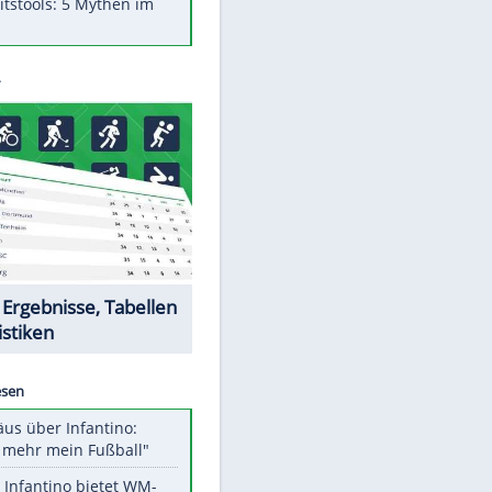
Was bei der Vogelfütterung
wirklich sinnvoll ist
Die schlimmsten Bad Boys der
Sportwelt
Im Zeitraffer: Die Entwicklung
des Lenkrades
Lebensmittel, die nicht schlecht
werden
Sicherheitstools: 5 Mythen im
Check
Datencenter