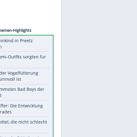
©
SID
Unsere Themen-Highlights
Totes Kleinkind in Preetz
gefunden
Diese Promi-Outfits sorgten für
Aufruhr!