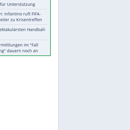
Aktuelle Ergebnisse, Tabellen
und Statistiken
Meistgelesen
Matthäus über Infantino:
"Nicht mehr mein Fußball"
EITE
Times: Infantino bietet WM-
Finale für Unterstützung
Medien: Infantino ruft FIFA-