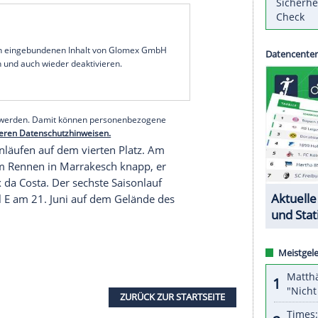
bt an die Strahlkraft der Elektroserie für den
on immer Vorreiter für den normalen Straßen-
ntriebe werden auch im Straßenverkehr immer
 mit
t-online
.de.
iebe und Techniken zu testen und zu optimieren".
h am Teilnehmerfeld: "Neun von zwölf Teams
estellt, das gibt es so in keiner anderen Klasse",
eim Rennen in Santiago de Chile im Januar zum
ichte avancierte.
serer Redaktion eingebundenen Inhalt von Glomex GmbH
nzeigen lassen und auch wieder deaktivieren.