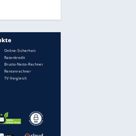
Mitarbeiter zu Krisentreffen
Die spektakulärsten Handball-
Bilder
DFB: Ermittlungen im "Fall
Freigang" dauern noch an