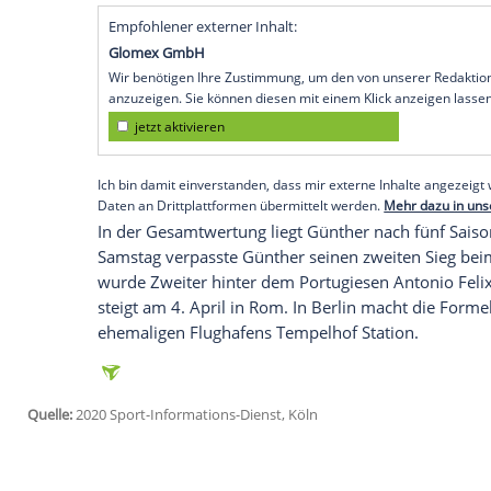
Rennserien
der Welt". Der BMW-Pilot glau
Straßenverkehr. "Der Rennsport war sch
PKW. Elektrofahrzeuge und effiziente A
bedeutender", sagte Günter im Gespräch
Es sei wichtig, im Rennsport "diese Antr
Den hohen Stellenwert erkenne man auc
werden von großen Automobilherstellern g
so der 22-Jährige, der mit seinem Sieg b
jüngsten Gewinner in der Formel-E-Gesch
Empfohlener externer Inhalt:
Glomex GmbH
Wir benötigen Ihre Zustimmung, um den von un
anzuzeigen. Sie können diesen mit einem Klick a
jetzt aktivieren