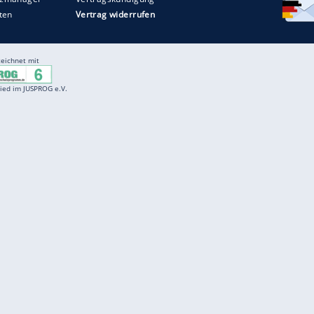
Entertainment
F
Cartoons
Spiele
D
Einbürgerungstest
Videos
f
Führerscheintest
Wissens-Quiz
f
Promi-Quiz
Witze
f
K
freenet
Kundenservice
Gender-Hinweis