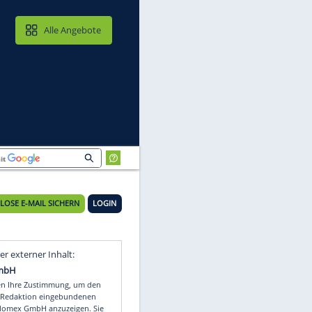
MAIL & CLOUD
Alle Angebote
KOSTENLOSE E-MAIL SICHERN
LOGIN
Video
Empfohlener externer Inhalt: