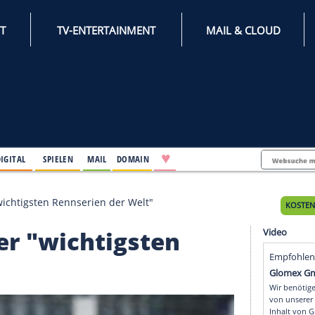
INTERNET
TV-ENTERTAINMENT
♥
IFESTYLE
DIGITAL
SPIELEN
MAIL
DOMAIN
 eine der "wichtigsten Rennserien der Welt"
ine der "wichtigsten