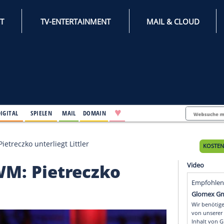
INTERNET
TV-ENTERTAINMENT
♥
IFESTYLE
DIGITAL
SPIELEN
MAIL
DOMAIN
arts-WM: Pietreczko unterliegt Littler
rts-WM: Pietreczko