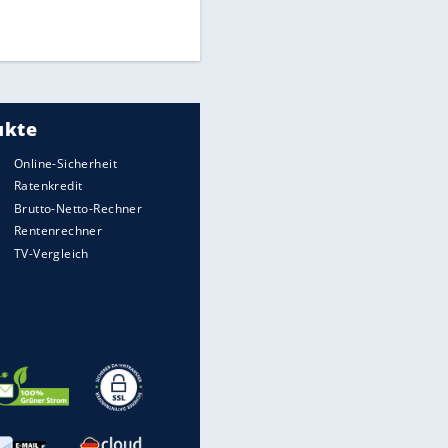
EITE
Times: Infantino bietet WM-
Finale für Unterstützung
Medien: Infantino ruft FIFA-
Mitarbeiter zu Krisentreffen