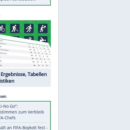
Diese Autos haben uns verlassen
Auftakt-Misere gestoppt: Berlin
gewinnt in Bochum
Mit diesen Tricks wird der Grill
ruckzuck sauber
So nutzt man alte Smartphones
sinnvoll
Das ist typisch schwedisch!
Datencenter