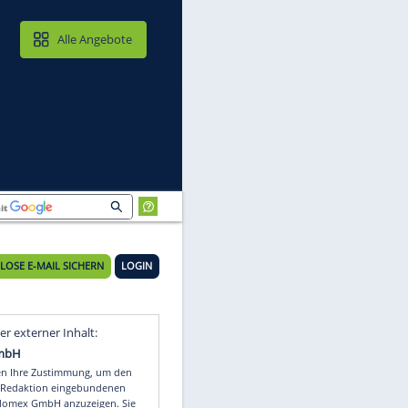
MAIL & CLOUD
Alle Angebote
KOSTENLOSE E-MAIL SICHERN
LOGIN
Video
Empfohlener externer Inhalt: