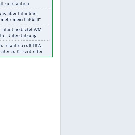
Aktuelle Ergebnisse, Tabellen
und Statistiken
Meistgelesen
"Infanti-No Go":
Pressestimmen zum Verbleib
des FIFA-Chefs
UEFA hält an FIFA-Boykott fest -
CAF hält zu Infantino
Matthäus über Infantino:
"Nicht mehr mein Fußball"