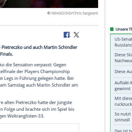
©
IMAGO/SID/Chris Sa
egt Littler
tern. Ricardo Pietreczko und auch Martin Schindler
ampionship Finals.
o Pietreczko die Sensation verpasst: Gegen