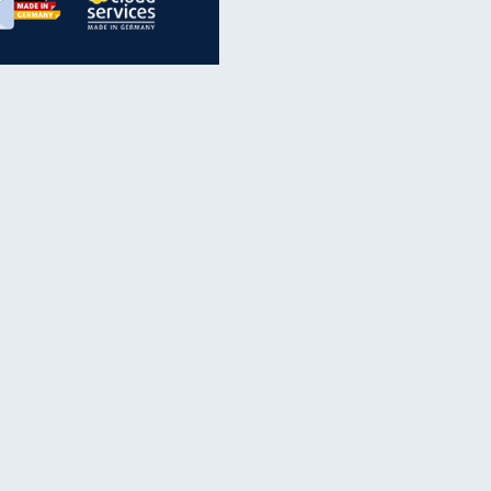
inanzen & Produkte
iscounter-Angebote
Online-Sicherheit
reenet Cloud
Ratenkredit
reenet Mail
Brutto-Netto-Rechner
reenet Webhosting
Rentenrechner
fz-Versicherung
TV-Vergleich