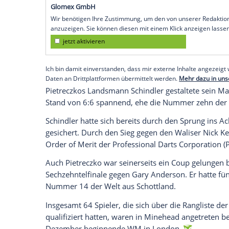
Weltmeister Luke Littler verlor der Deut
Finals mit 6:10, nachdem er zwischenzeit
der 18. Auflage des Turniers in Minehea
ehemaligen Weltmeister Gerwyn Price mi
Beim Stand von 5:3 und der Führung für d
Weltranglistenerste genug, Littler gewann
zu 19 Legs auf die Siegerstraße gegen d
Empfohlener externer Inhalt:
Glomex GmbH
Wir benötigen Ihre Zustimmung, um den von un
anzuzeigen. Sie können diesen mit einem Klick a
jetzt aktivieren
Ich bin damit einverstanden, dass mir externe In