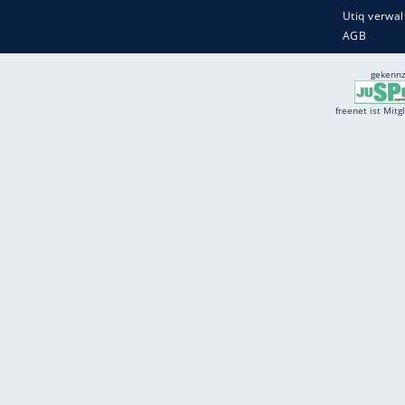
Services
Börse
Jobbörse
Spritpreis aktuell
Wetter
Ferientermine
Partnersuche
Online Angebote
freenet Mobilfunk
freenet Video