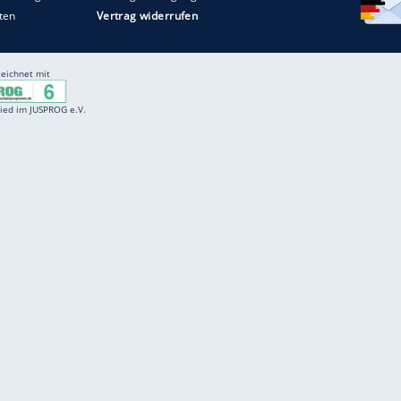
Entertainment
F
Cartoons
Spiele
D
Einbürgerungstest
Videos
f
Führerscheintest
Wissens-Quiz
f
Promi-Quiz
Witze
f
K
freenet
Kundenservice
Gender-Hinweis