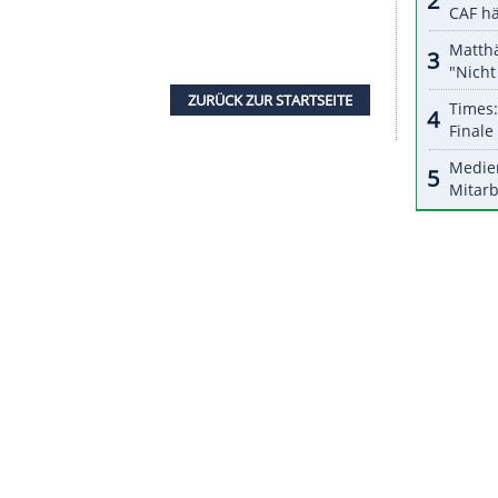
r dazu in unseren Datenschutzhinweisen.
ete sein Match gegen den Waliser Price bis zum
r zehn der Welt davonzog.
prung ins Achtelfinale in Minehead eine Bestmarke
er Nick Kenny (6:4) kletterte der 29-Jährige in der
poration (PDC) auf Platz 13.
p gelungen bei seinem 6:5-Sieg im
Er hatte fünf Matchdarts überstanden gegen die
Rangliste der Players Championship Order of Merit
ngetreten bei der Generalprobe für die am 11.