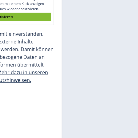
Glomex GmbH
Wir benötigen Ihre Zustimmung, um den
von unserer Redaktion eingebundenen
Inhalt von Glomex GmbH anzuzeigen. Sie
können diesen mit einem Klick anzeigen
lassen und auch wieder deaktivieren.
jetzt aktivieren
Ich bin damit einverstanden,
dass mir externe Inhalte
angezeigt werden. Damit können
personenbezogene Daten an
Drittplattformen übermittelt
werden.
Mehr dazu in unseren
Datenschutzhinweisen.