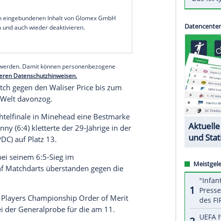
sche im Achtelfinale der Players Championship
lich mit zwei Legs in Führung gelegen hatte. Bei
d scheiterte am Samstag auch Martin Schindler am
t 6:10.
en 31 Jahre alten Pietreczko hatte der jüngste
 fünf Legs in Folge und brachte sich im Spiel bis
en aufmüpfigen Weltranglisten-33.
serer Redaktion eingebundenen Inhalt von Glomex GmbH
nzeigen lassen und auch wieder deaktivieren.
halte angezeigt werden. Damit können personenbezogene