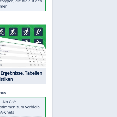
Diese TV-Legenden sind bis
heute unvergessen
Woran man Menschen mit
niedrigem EQ erkennt
Torlos gegen Kaiserslautern:
Stotterstart von Wolfsburg
Ist ein Vulkanausbruch in
Deutschland möglich?
5 VW-Prototypen, die nie auf den
Markt kamen
EITE
Datencenter