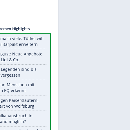
©
SID
Unsere Themen-Highlights
Aus drei mach viele: Türkei will
neuen Militärpakt erweitern
Ab 10. August: Neue Angebote
bei ALDI, Lidl & Co.