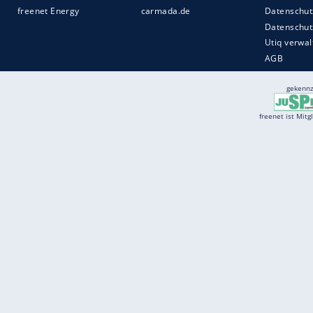
Services
Börse
Jobbörse
Spritpreis aktuell
Wetter
Ferientermine
Partnersuche
Online Angebote