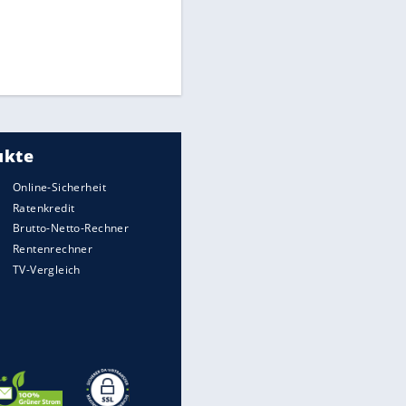
Times: Infantino bietet WM-
Finale für Unterstützung
Millionendeal perfekt:
Diomande wechselt nach
Madrid
Reese entschuldigt sich bei
Fans: "Tut mir aufrichtig leid"