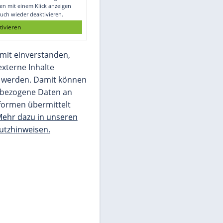
Glomex GmbH
Wir benötigen Ihre Zustimmung, um den
von unserer Redaktion eingebundenen
Inhalt von Glomex GmbH anzuzeigen. Sie
können diesen mit einem Klick anzeigen
lassen und auch wieder deaktivieren.
jetzt aktivieren
Ich bin damit einverstanden,
dass mir externe Inhalte
angezeigt werden. Damit können
personenbezogene Daten an
Drittplattformen übermittelt
werden.
Mehr dazu in unseren
Datenschutzhinweisen.