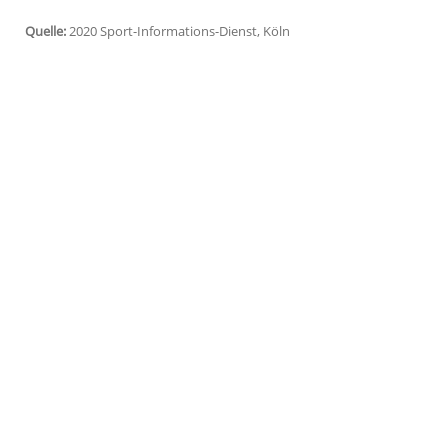
Köln
(SID) - "Natürlich hätte ich Bammel
ein starkes Immunsystem, eine Corona-In
Jährige dem Nachrichtenportal watson: "Ab
Ich habe in meinem Umfeld auch ältere 
Dogue
, der bereits für die Spiele (24. Jul
Internationalen Olympischen Komitee
(
I
nicht, wie lange die Organisatoren noch
die
Olympischen Spiele
in dieser Form ni
Quelle:
2020 Sport-Informations-Dienst, Köln