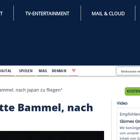
INTERNET
TV-ENTERTAINMENT
♥
IFESTYLE
DIGITAL
SPIELEN
MAIL
DOMAIN
: "Hätte Bammel, nach Japan zu fliegen"
 "Hätte Bammel, nac