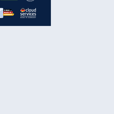
inanzen & Produkte
iscounter-Angebote
Online-Sicherheit
reenet Cloud
Ratenkredit
reenet Mail
Brutto-Netto-Rechner
reenet Webhosting
Rentenrechner
fz-Versicherung
TV-Vergleich