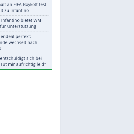
Aktuelle Ergebnisse, Tabellen
und Statistiken
Meistgelesen
"Infanti-No Go":
Pressestimmen zum Verbleib
des FIFA-Chefs
UEFA hält an FIFA-Boykott fest -
CAF hält zu Infantino