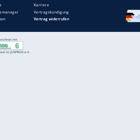
Entertainment
F
Cartoons
Spiele
D
Einbürgerungstest
Videos
f
Führerscheintest
Wissens-Quiz
f
Promi-Quiz
Witze
f
K
freenet