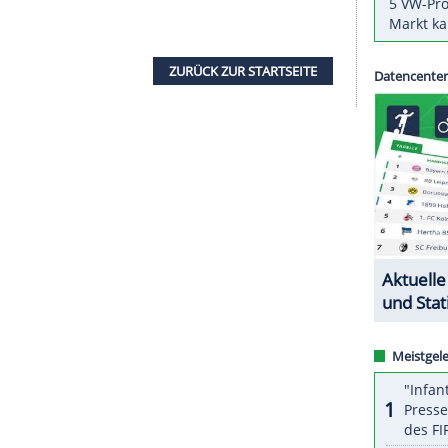
, nach
Japan
zu fliegen. Ich bin zwar jung und habe
fektion würde ich wohl überleben", sagte der 28-
er ich habe einen Trainer, der ist 77 Jahre alt.
Menschen."
i bis 9. August) qualifiziert wäre, fordert vom
OC
) daher eine schnelle Entscheidung. "Ich weiß
 warten wollen. Aber meiner Meinung nach sollten
cht stattfinden dieses Jahr", sagte der Potsdamer.
ZURÜCK ZUR STARTS