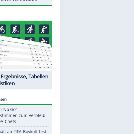
Diese Autos haben uns verlassen
Randale in Dresden: DFB-
Bundesgericht bestätigt Urteil
Mit diesen Tricks wird der Grill
ruckzuck sauber
So nutzt man alte Smartphones
sinnvoll
Das ist typisch schwedisch!
Datencenter