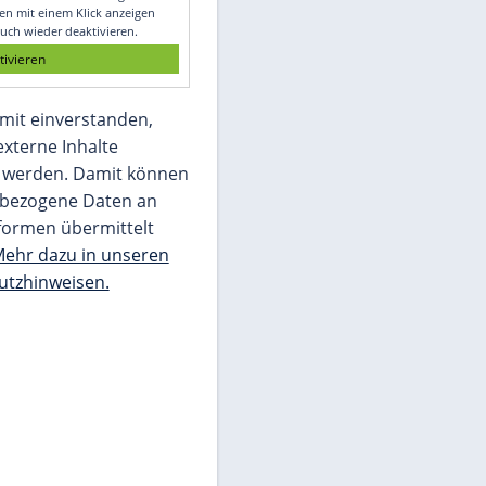
Glomex GmbH
Wir benötigen Ihre Zustimmung, um den
von unserer Redaktion eingebundenen
Inhalt von Glomex GmbH anzuzeigen. Sie
können diesen mit einem Klick anzeigen
lassen und auch wieder deaktivieren.
jetzt aktivieren
Ich bin damit einverstanden,
dass mir externe Inhalte
angezeigt werden. Damit können
personenbezogene Daten an
Drittplattformen übermittelt
werden.
Mehr dazu in unseren
Datenschutzhinweisen.