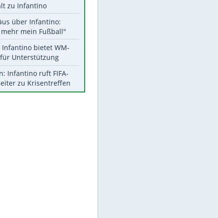
Aktuelle Ergebnisse, Tabellen
und Statistiken
Meistgelesen
"Infanti-No Go":
Pressestimmen zum Verbleib
des FIFA-Chefs
EITE
UEFA hält an FIFA-Boykott fest -
CAF hält zu Infantino
Matthäus über Infantino:
"Nicht mehr mein Fußball"