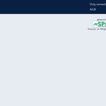
Services
Börse
Jobbörse
Spritpreis aktuell
Wetter
Ferientermine
Partnersuche
Online Angebote
freenet Mobilfunk
freenet Video