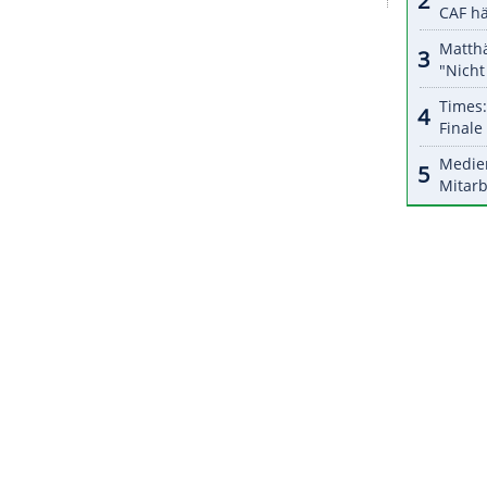
r dazu in unseren Datenschutzhinweisen.
e erkrankten und verletzten Jungs eingesprungen
al belohnen, wer kann schon sagen, dass er mal
rieb sein
Klub
bei
Instagram
.
großen
Timo Boll
früh dran. Der frühere
14 Jahren und damit ebenfalls schon reichlich
 allerdings immer noch. Mit fast 44 - also: viermal
ZURÜCK ZUR STARTS