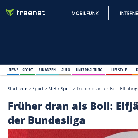
MOBILFUNK
NEWS
SPORT
FINANZEN
AUTO
UNTERHALTUNG
L
Startseite
>
Sport
>
Mehr Sport
>
Früher dran als Bo
Früher dran als Boll: