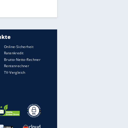
Times: Infantino bietet WM-
Finale für Unterstützung
Medien: Infantino ruft FIFA-
Mitarbeiter zu Krisentreffen