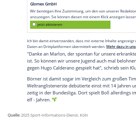
Zugbrücke Grenzau
krankheitsbedingt di
Montag
gegen Bundesliga-Spitzenreiter
O
brasilianischen Olympiavierten
Hugo Cal
In dem ungleichen
Duell
hielt der kecke
Punkte - 4:11, 2:11, 3:11 lautete schließl
aufregenden Abend aber nebensächlich 
und auch dort eigentlich seiner Zeit vorau
Empfohlener externer Inhalt:
Glomex GmbH
Wir benötigen Ihre Zustimmung, um den von un
anzuzeigen. Sie können diesen mit einem Klick a
jetzt aktivieren
Ich bin damit einverstanden, dass mir externe In