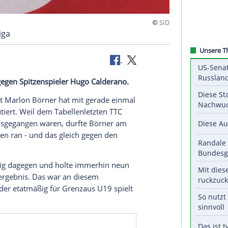
der Bundesliga
nzau ran - gegen Spitzenspieler Hugo Calderano.
tennis-Talent Marlon
Börner
hat mit gerade einmal
klasse
debütiert. Weil dem Tabellenletzten
TTC