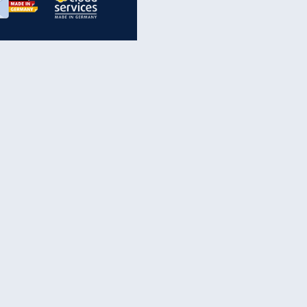
inanzen & Produkte
iscounter-Angebote
Online-Sicherheit
reenet Cloud
Ratenkredit
reenet Mail
Brutto-Netto-Rechner
reenet Webhosting
Rentenrechner
fz-Versicherung
TV-Vergleich