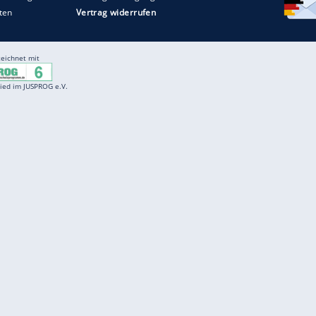
Entertainment
F
Cartoons
Spiele
D
Einbürgerungstest
Videos
f
Führerscheintest
Wissens-Quiz
f
Promi-Quiz
Witze
f
K
freenet
Kundenservice
Gender-Hinweis