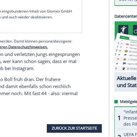
e Spieler ausgegangen waren, durfte
Börner
am
chsenhausen
ran - und das gleich gegen den
derano
.
 Schüler mutig dagegen und holte immerhin neun
ich das
Endergebnis
. Das war an diesem
für
Börner
, der etatmäßig für Grenzaus
U19
spielt
s ist.
serer Redaktion eingebundenen Inhalt von Glomex GmbH
nzeigen lassen und auch wieder deaktivieren.
halte angezeigt werden. Damit können personenbezogene