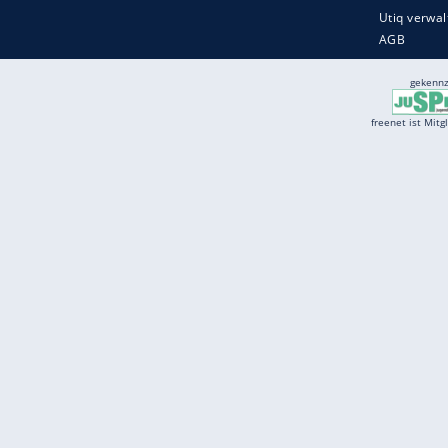
Services
Börse
Jobbörse
Spritpreis aktuell
Wetter
Ferientermine
Partnersuche
Online Angebote
freenet Mobilfunk
freenet Video