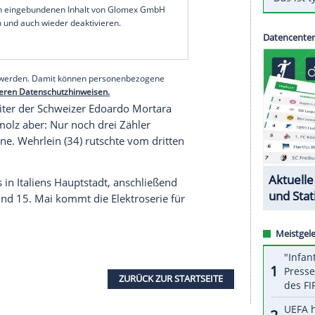
en des Jahres in Mexiko hatte
Wehrlein
gewonnen,
E-Sieg.
er
Mitch Evans
im Jaguar seinen ersten
rijns (Envision) aus den Niederlanden und dem
ch. Wehrleins Porsche-Teamkollege
Andre
ther
(Nissan) schied nach einem Unfall früh aus.
serer Redaktion eingebundenen Inhalt von Glomex GmbH
nzeigen lassen und auch wieder deaktivieren.
halte angezeigt werden. Damit können personenbezogene
r dazu in unseren Datenschutzhinweisen.