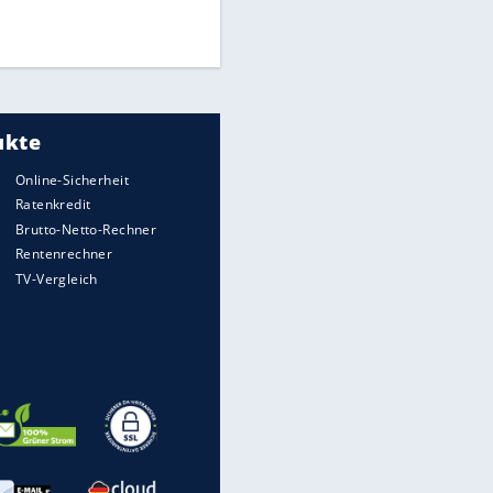
Times: Infantino bietet WM-
Finale für Unterstützung
Medien: Infantino ruft FIFA-
Mitarbeiter zu Krisentreffen