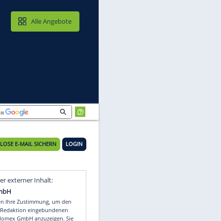
MAIL & CLOUD
Alle Angebote
KOSTENLOSE E-MAIL SICHERN
LOGIN
Video
Empfohlener externer Inhalt: