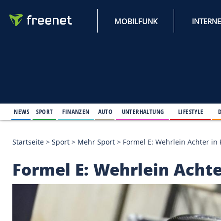
MOBILFUNK
NEWS
SPORT
FINANZEN
AUTO
UNTERHALTUNG
L
Startseite
>
Sport
>
Mehr Sport
>
Formel E: Wehrlei
Formel E: Wehrlein 