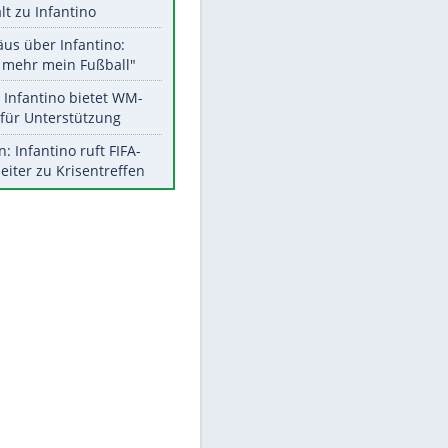
Aktuelle Ergebnisse, Tabellen
und Statistiken
Meistgelesen
"Infanti-No Go":
Pressestimmen zum Verbleib
EITE
des FIFA-Chefs
UEFA hält an FIFA-Boykott fest -
CAF hält zu Infantino
Matthäus über Infantino:
"Nicht mehr mein Fußball"