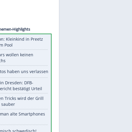
©
SID
Unsere Themen-Highlights
Obduktion: Kleinkind in Preetz
ertrank im Pool
Diese Stars wollen keinen
Nachwuchs