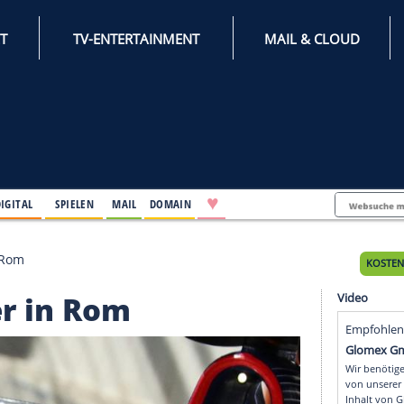
INTERNET
TV-ENTERTAINMENT
♥
IFESTYLE
DIGITAL
SPIELEN
MAIL
DOMAIN
n Achter in Rom
Achter in Rom