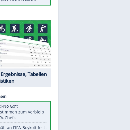
Diese Autos haben uns verlassen
Randale in Dresden: DFB-
Bundesgericht bestätigt Urteil
Mit diesen Tricks wird der Grill
ruckzuck sauber
So nutzt man alte Smartphones
sinnvoll
Das ist typisch schwedisch!
Datencenter