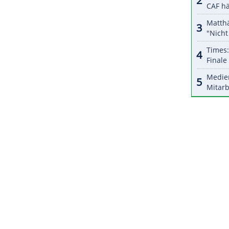
aft
liegt weiter der Schweizer
Edoardo Mortara
rsprung schmolz aber: Nur noch drei Zähler
er
Vandoorne
.
Wehrlein
(34) rutschte vom dritten
n ebenfalls in Italiens Hauptstadt, anschließend
. Am 14. und 15.
Mai
kommt die Elektroserie für
ZURÜCK ZUR STARTS