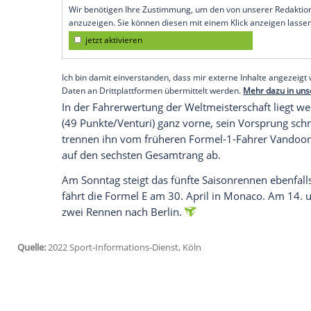
damit bester Deutscher. Das dritte Renn
es war im vierten Jahr sein erster Formel-
Am Samstag feierte nun der Neuseeländ
Saisonerfolg, er setzte sich vor Robin F
Belgier Stoffel
Vandoorne
(Mercedes) dur
Lotterer
wurde Zehnter,
Maximilian Gün
Empfohlener externer Inhalt:
Glomex GmbH
Wir benötigen Ihre Zustimmung, um den von un
anzuzeigen. Sie können diesen mit einem Klick a
jetzt aktivieren
Ich bin damit einverstanden, dass mir externe In
Daten an Drittplattformen übermittelt werden.
Meh