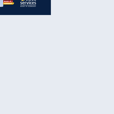
inanzen & Produkte
iscounter-Angebote
Online-Sicherheit
reenet Cloud
Ratenkredit
reenet Mail
Brutto-Netto-Rechner
reenet Webhosting
Rentenrechner
fz-Versicherung
TV-Vergleich