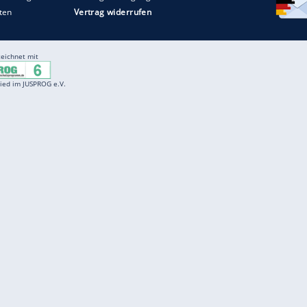
Entertainment
F
Cartoons
Spiele
D
Einbürgerungstest
Videos
f
Führerscheintest
Wissens-Quiz
f
Promi-Quiz
Witze
f
K
freenet
Kundenservice
Gender-Hinweis