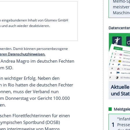
und (DFeB) hat einen Tag vor den ersten
-WM in
Leipzig
einen wichtigen Sieg vor Gericht
ies am Donnerstagnachmittag die Klage des
ea Magro
gegen den Verband und den Fechtclub
r gegen seine Entlassung vor Gericht vorgegangen.
gründen eine Kündigung vonseiten des Fechtclubs
 sowohl vom DFeB als auch vom Verein bezahlt
en Vertrag bis 2020. Ein Gütetermin vor dem
cht.
serer Redaktion eingebundenen Inhalt von Glomex GmbH
nzeigen lassen und auch wieder deaktivieren.