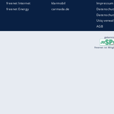
Services
Börse
Jobbörse
Spritpreis aktuell
Wetter
Ferientermine
Partnersuche