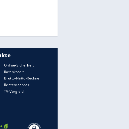
Times: Infantino bietet WM-
Finale für Unterstützung
Medien: Infantino ruft FIFA-
Mitarbeiter zu Krisentreffen
Millionendeal perfekt:
Diomande wechselt nach
Madrid
EITE