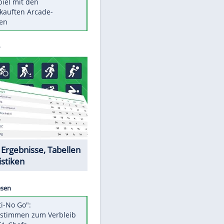
Die größten Mythen über
Medikamente
Berlins Matchwinner Grönning:
"Veränderte Perspektive"
Vorsicht: Diese 17 Dinge hassen
Katzen
Illegales Asphalt-Kartell muss
Mio-Strafe zahlen
Memo-Spiel mit den
meistverkauften Arcade-
Maschinen
Datencenter