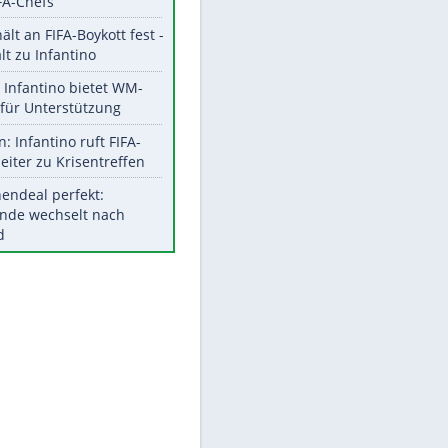
Aktuelle Ergebnisse, Tabellen
und Statistiken
Meistgelesen
"Infanti-No Go":
Pressestimmen zum Verbleib
des FIFA-Chefs
UEFA hält an FIFA-Boykott fest -
CAF hält zu Infantino