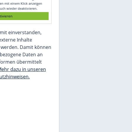
Glomex GmbH
Wir benötigen Ihre Zustimmung, um den
von unserer Redaktion eingebundenen
Inhalt von Glomex GmbH anzuzeigen. Sie
können diesen mit einem Klick anzeigen
lassen und auch wieder deaktivieren.
jetzt aktivieren
Ich bin damit einverstanden,
dass mir externe Inhalte
angezeigt werden. Damit können
personenbezogene Daten an
Drittplattformen übermittelt
werden.
Mehr dazu in unseren
Datenschutzhinweisen.