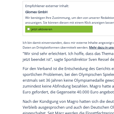
Heilbronn
(SID) - Der Deutsche Fechter-B
Medaillenentscheidungen
bei der Heim
erstritten. Das Arbeitsgericht
Heilbronn
w
ehemaligen Florett-Bundestrainers
Andr
Tauberbischofsheim
ab. Der Italiener wa
Der Coach hatte im Frühjahr aus Kosten
Tauberbischofsheim
erhalten.
Magro
war
worden und besaß ursprünglich noch ein
Arbeitsgericht hatte keine Einigung gebra
Empfohlener externer Inhalt:
Glomex GmbH
Wir benötigen Ihre Zustimmung, um den von un
anzuzeigen. Sie können diesen mit einem Klick a
jetzt aktivieren