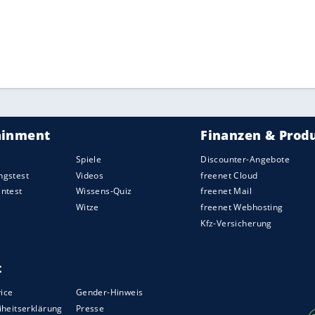
 in der Welt führenden italienischen
en Amtszeit holten seine Schützlinge 16 olympische
tmeisterschaften.
ZURÜCK ZUR STARTS