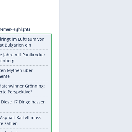
©
SID
Unsere Themen-Highlights
Drohne dringt im Luftraum von
Nato-Staat Bulgarien ein
Durch die Jahre mit Panikrocker
Udo Lindenberg