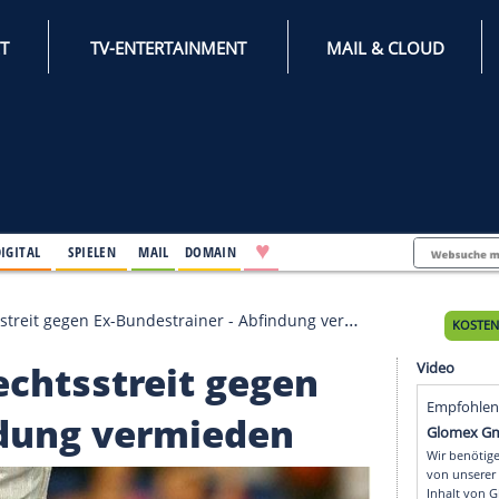
INTERNET
TV-ENTERTAINMENT
♥
IFESTYLE
DIGITAL
SPIELEN
MAIL
DOMAIN
nt Rechtsstreit gegen Ex-Bundestrainer - Abfindung vermie
t Rechtsstreit gegen