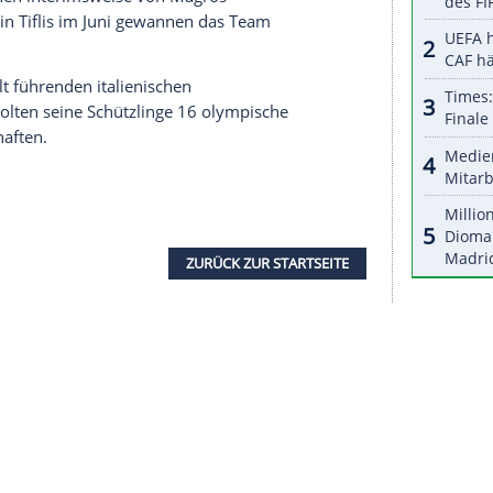
halte angezeigt werden. Damit können personenbezogene
r dazu in unseren Datenschutzhinweisen.
ss das Thema
Andrea Magro
im deutschen Fechten
n Ressel
dem SID.
 Gerichts ein wichtiger Erfolg. Neben den
hen Spielen
in Rio hatten die deutschen Fechter
edaille gewonnen, muss der Verband nun
gro
hatte am Donnerstag vor Gericht 100.000
uro angeboten.
ch die deutschen Florettfechterinnen für einen
eutschen Olympischen Sportbund (DOSB)
ettfechterinnen interimsweise von
Magros
ei der EM in Tiflis im Juni gewannen das Team