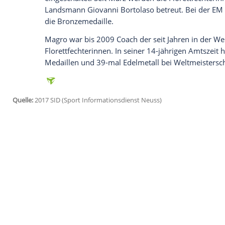
Ich bin damit einverstanden, dass mir externe In
Daten an Drittplattformen übermittelt werden.
Meh
"Wir sind sehr erleichtert. Ich hoffe, da
jetzt beendet ist", sagte Sportdirektor
Sve
Für den Verband ist die Entscheidung des
sportlichen Problemen, bei den
Olympisc
erstmals seit 36 Jahren keine Olympiam
zumindest keine
Abfindung
bezahlen.
Ma
Euro gefordert, die Gegenseite 40.000 E
Nach der Kündigung von
Magro
hatten si
Verbleib ausgesprochen und auch den D
eingeschaltet. Seit März werden die Flor
Landsmann Giovanni Bortolaso betreut. B
die Bronzemedaille.