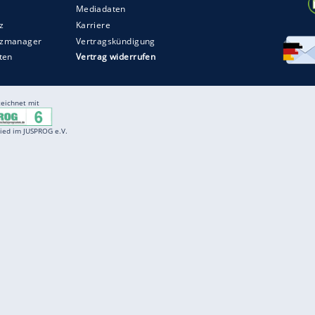
Entertainment
F
Cartoons
Spiele
D
Einbürgerungstest
Videos
f
Führerscheintest
Wissens-Quiz
f
Promi-Quiz
Witze
f
K