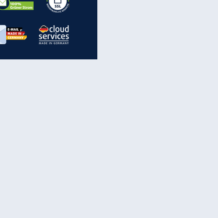
inanzen & Produkte
iscounter-Angebote
Online-Sicherheit
reenet Cloud
Ratenkredit
reenet Mail
Brutto-Netto-Rechner
reenet Webhosting
Rentenrechner
fz-Versicherung
TV-Vergleich