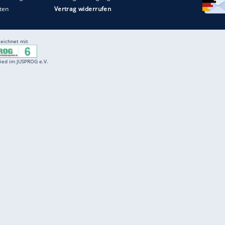
Entertainment
F
Cartoons
Spiele
D
Einbürgerungstest
Videos
f
Führerscheintest
Wissens-Quiz
f
Promi-Quiz
Witze
f
K
freenet
Kundenservice
Gender-Hinweis