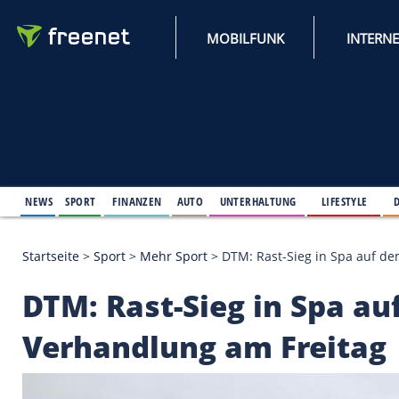
MOBILFUNK
NEWS
SPORT
FINANZEN
AUTO
UNTERHALTUNG
L
Startseite
>
Sport
>
Mehr Sport
>
DTM: Rast-Sieg in
DTM: Rast-Sieg in Sp