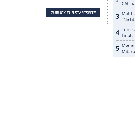
ge dessen hat ihm das System in Führung liegend
 und acht ein aktives Push-to-Pass-System in Form
ot habe daraufhin "instinktiv den Knopf gedrückt
der 33-Jährige "die erhöhte Durchflussmenge des
 Sekunden abgerufen. Der effektive Zeitgewinn
r seinem Markenkollegen Nico Müller
esamtklassement an.
ZURÜCK ZUR STARTS