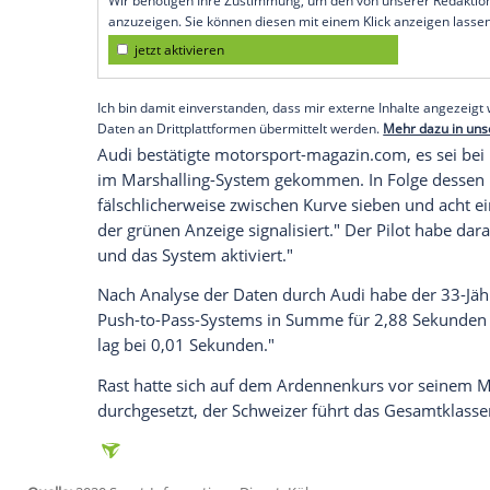
Köln
(SID) - Wie der Deutsche Motor Spo
Freitag bei der zweiten Station am
Lausit
Piloten aus
Minden
sei bei der Analyse 
einen unerlaubten Vorteil verschafft zu 
Rast
habe "zwei Mal das Push-to-Pass-Sys
Rennens das System nicht hätte nutzen d
Empfohlener externer Inhalt:
Glomex GmbH
Wir benötigen Ihre Zustimmung, um den von un
anzuzeigen. Sie können diesen mit einem Klick a
jetzt aktivieren
Ich bin damit einverstanden, dass mir externe In
Daten an Drittplattformen übermittelt werden.
Meh
Audi
bestätigte motorsport-magazin.com,