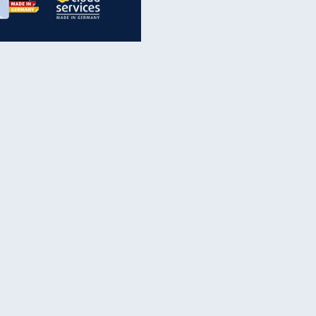
inanzen & Produkte
iscounter-Angebote
Online-Sicherheit
reenet Cloud
Ratenkredit
reenet Mail
Brutto-Netto-Rechner
reenet Webhosting
Rentenrechner
fz-Versicherung
TV-Vergleich