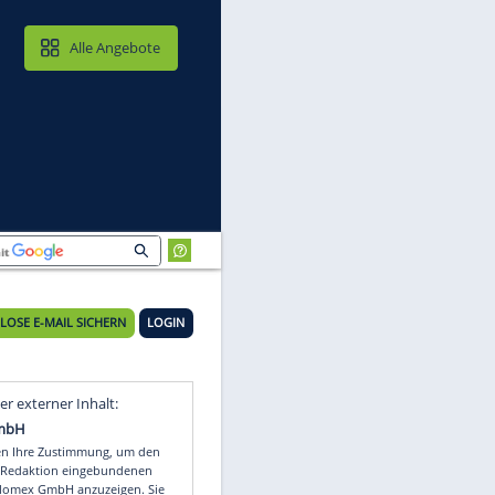
MAIL & CLOUD
Alle Angebote
KOSTENLOSE E-MAIL SICHERN
LOGIN
Video
Empfohlener externer Inhalt: