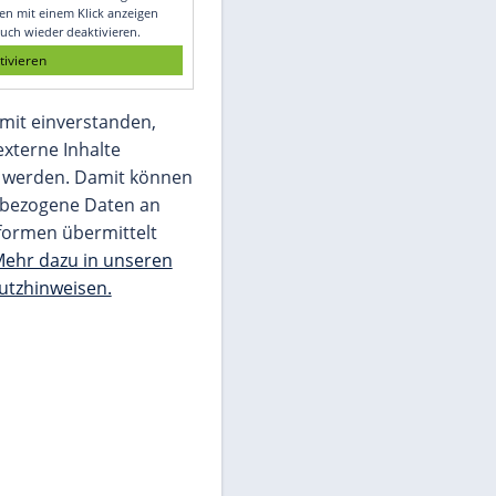
Glomex GmbH
Wir benötigen Ihre Zustimmung, um den
von unserer Redaktion eingebundenen
Inhalt von Glomex GmbH anzuzeigen. Sie
können diesen mit einem Klick anzeigen
lassen und auch wieder deaktivieren.
jetzt aktivieren
Ich bin damit einverstanden,
dass mir externe Inhalte
angezeigt werden. Damit können
personenbezogene Daten an
Drittplattformen übermittelt
werden.
Mehr dazu in unseren
Datenschutzhinweisen.