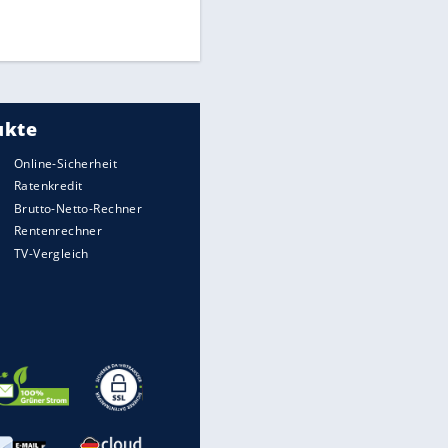
Times: Infantino bietet WM-
Finale für Unterstützung
Medien: Infantino ruft FIFA-
Mitarbeiter zu Krisentreffen