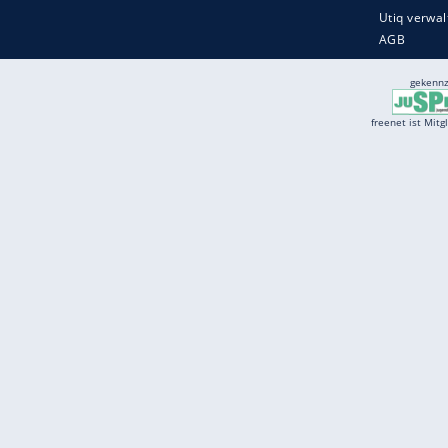
Services
Börse
Jobbörse
Spritpreis aktuell
Wetter
Ferientermine
Partnersuche
Online Angebote
freenet Mobilfunk
freenet Video