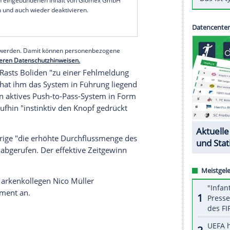
rt Bund (DMSB) mitteilte, wird es am kommenden
zring
zu einer
Verhandlung
kommen. Dem Audi-
der Fahrzeugdaten nachgewiesen worden, sich
haben.
tem aktiviert, obwohl er als Führender des
ürfen", hieß es in dem Schreiben.
serer Redaktion eingebundenen Inhalt von Glomex GmbH
nzeigen lassen und auch wieder deaktivieren.
halte angezeigt werden. Damit können personenbezogene
r dazu in unseren Datenschutzhinweisen.
 es sei bei
Rasts
Boliden "zu einer Fehlmeldung