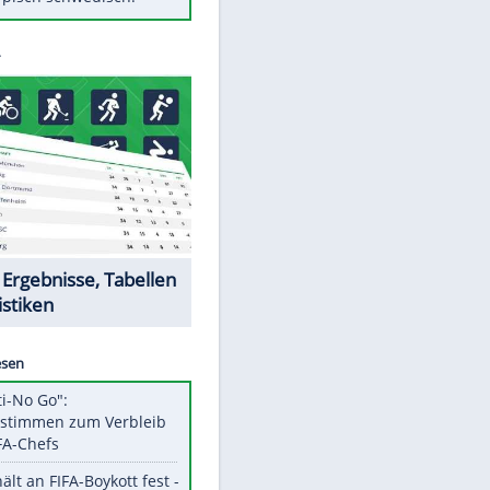
Diese Autos haben uns verlassen
Randale in Dresden: DFB-
Bundesgericht bestätigt Urteil
Mit diesen Tricks wird der Grill
ruckzuck sauber
So nutzt man alte Smartphones
sinnvoll
Das ist typisch schwedisch!
Datencenter