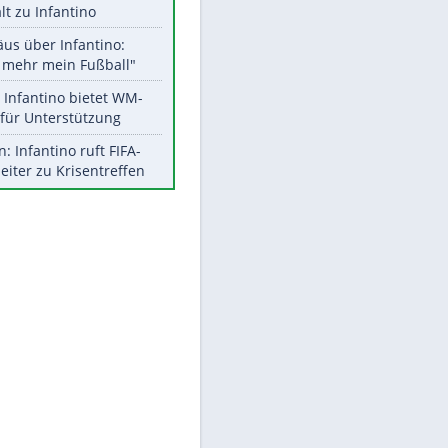
Aktuelle Ergebnisse, Tabellen
und Statistiken
Meistgelesen
"Infanti-No Go":
Pressestimmen zum Verbleib
des FIFA-Chefs
UEFA hält an FIFA-Boykott fest -
CAF hält zu Infantino
EITE
Matthäus über Infantino:
"Nicht mehr mein Fußball"