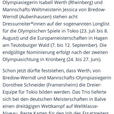
Olympiasiegerin
Isabell
Werth
(Rheinberg) und
Mannschafts-Weltmeisterin
Jessica von Bredow-
Werndl
(Aubenhausen) stehen acht
Dressurreiter
*innen auf der sogenannten
Longlist
für die
Olympischen Spiele
in
Tokio
(23. Juli bis 8.
August) und die Europameisterschaften in
Hagen
am
Teutoburger Wald
(7. bis 12. September). Die
endgültige
Nominierung
erfolgt nach der zweiten
Olympiasichtung in Kronberg (24. bis 27. Juni).
Schon jetzt dürfte feststehen, dass
Werth
, von
Bredow-Werndl und Mannschafts-Olympiasiegerin
Dorothee Schneider
(Framersheim) die Dreier-
Equipe für
Tokio
bilden werden. Das Trio lieferte
sich bei den deutschen Meisterschaften in Balve
einen dreitägigen Wettkampf auf Weltklasse-
Niveau. Beste Karten für den Job des Ersatzreiters