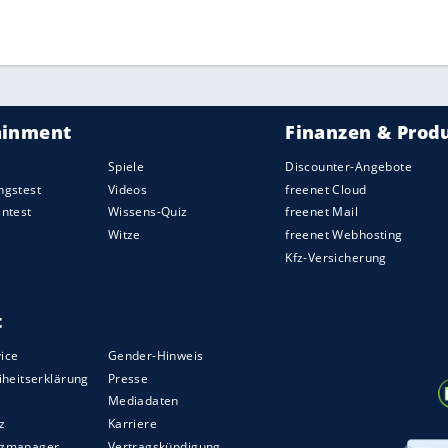
 In der Gruppe drei nehmen insgesamt zwölf
i Vorrunden-Turniere. Die drei Bestplatzierten der
mit Gastgeber Mexiko.
ZURÜCK ZUR STARTS