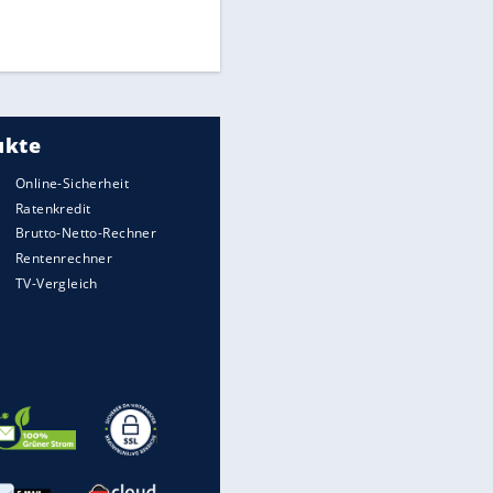
Mitarbeiter zu Krisentreffen
Die spektakulärsten Handball-
Bilder
DFB: Ermittlungen im "Fall
Freigang" dauern noch an
EITE