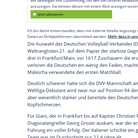
dritten Spiel gefeiert. Gegen
Venezuela
ge
Andrea Giani
mit 3:1 (25:15, 25:19, 22:25
gegen
Österreich
(3:1) und
Kasachstan
(3
"Ich freue mich wirklich über die Entwick
Gerade im Angriff haben wir schon viel d
nicht mit letzter Konsequenz gespielt ha
Empfohlener externer Inhalt:
Glomex GmbH
Wir benötigen Ihre Zustimmung, um den von un
anzuzeigen. Sie können diesen mit einem Klick a
jetzt aktivieren
Ich bin damit einverstanden, dass mir externe In
Daten an Drittplattformen übermittelt werden.
Meh
Die Auswahl des Deutschen Volleyball-V