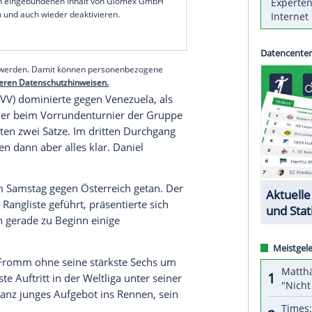
wann die junge Mannschaft von Bundestrainer
, 25:14). Zuvor hatte sich der Gastgeber bereits
:0) durchgesetzt.
lung, die meine Mannschaft hier gezeigt hat.
azu gelernt, auch wenn wir heute im dritten Satz
ben", sagte
Giani
.
serer Redaktion eingebundenen Inhalt von Glomex GmbH
nzeigen lassen und auch wieder deaktivieren.
halte angezeigt werden. Damit können personenbezogene
r dazu in unseren Datenschutzhinweisen.
erbandes (DVV) dominierte gegen
Venezuela
, als