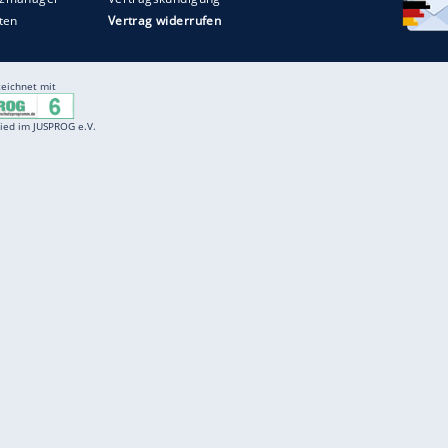
Entertainment
F
Cartoons
Spiele
D
Einbürgerungstest
Videos
f
Führerscheintest
Wissens-Quiz
f
Promi-Quiz
Witze
f
K
freenet
Kundenservice
Gender-Hinweis