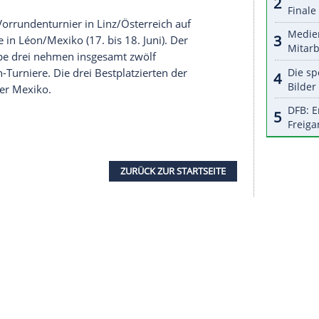
tärkste Gegner beim Vorrundenturnier der Gruppe
ern die ersten zwei Sätze. Im dritten Durchgang
en, machten dann aber alles klar. Daniel
all.
annschaft am Samstag gegen
Österreich
getan. Der
ion 94 der Rangliste geführt, präsentierte sich
en Deutschen gerade zu Beginn einige
n
Christian Fromm
ohne seine stärkste Sechs um
ar der erste Auftritt in der
Weltliga
unter seiner
schickte ein ganz junges Aufgebot ins Rennen, sein
alt.
as zweite Vorrundenturnier in Linz/
Österreich
auf
 Finalrunde in Léon/Mexiko (17. bis 18. Juni). Der