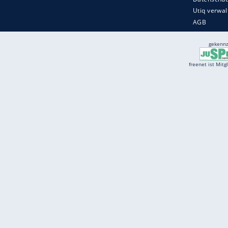
Services
Börse
Jobbörse
Spritpreis aktuell
Wetter
Ferientermine
Partnersuche
Online Angebote
freenet Mobilfunk
freenet Video