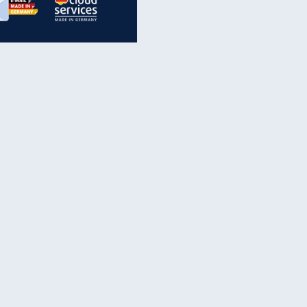
inanzen & Produkte
iscounter-Angebote
Online-Sicherheit
reenet Cloud
Ratenkredit
reenet Mail
Brutto-Netto-Rechner
reenet Webhosting
Rentenrechner
fz-Versicherung
TV-Vergleich