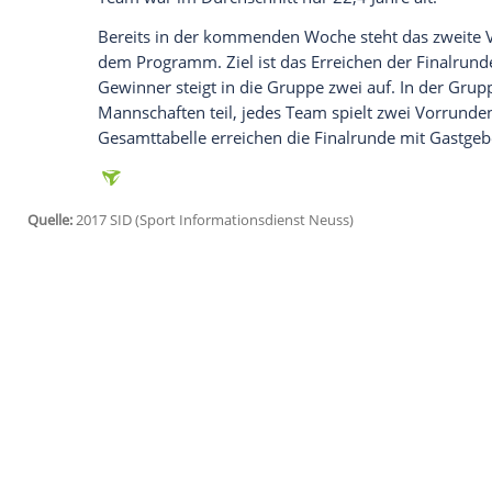
Weltranglisten-21. auf dem Papier der s
drei in
Frankfurt
/Main, vor 1617 Zuschau
verloren die Deutschen ein wenig den Fad
Malescha verwandelte den ersten Matchb
Deutlich schwerer hatte sich die DVV-M
Weltliga-Debütant wird zwar nur auf Posit
aber wesentlich stärker und bereitete d
Kopfschmerzen.
Für
Giani
, der in
Frankfurt
bis auf Kapitä
Diagonalangreifer Georg Grozer auskam, w
Führung ein voller Erfolg. Der Italiener 
Team war im Durchschnitt nur 22,4 Jahre 
Bereits in der kommenden Woche steht d
dem Programm. Ziel ist das Erreichen der