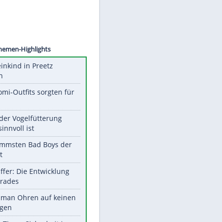
©
SID
Unsere Themen-Highlights
Totes Kleinkind in Preetz
gefunden
Diese Promi-Outfits sorgten für
Aufruhr!