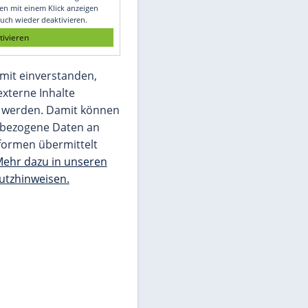
Glomex GmbH
Wir benötigen Ihre Zustimmung, um den
von unserer Redaktion eingebundenen
Inhalt von Glomex GmbH anzuzeigen. Sie
können diesen mit einem Klick anzeigen
lassen und auch wieder deaktivieren.
jetzt aktivieren
Ich bin damit einverstanden,
dass mir externe Inhalte
angezeigt werden. Damit können
personenbezogene Daten an
Drittplattformen übermittelt
werden.
Mehr dazu in unseren
Datenschutzhinweisen.