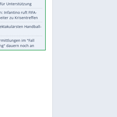
Aktuelle Ergebnisse, Tabellen
und Statistiken
Meistgelesen
Matthäus über Infantino:
"Nicht mehr mein Fußball"
Times: Infantino bietet WM-
Finale für Unterstützung
Medien: Infantino ruft FIFA-