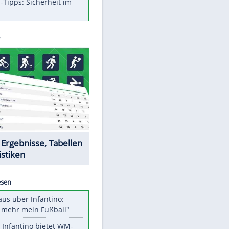
Was bei der Vogelfütterung
wirklich sinnvoll ist
Die schlimmsten Bad Boys der
Sportwelt
Im Zeitraffer: Die Entwicklung
des Lenkrades
So sollte man Ohren auf keinen
Fall reinigen
Experten-Tipps: Sicherheit im
Internet
Datencenter