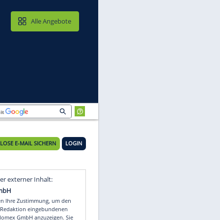
MAIL & CLOUD
Alle Angebote
KOSTENLOSE E-MAIL SICHERN
LOGIN
Video
Empfohlener externer Inhalt: