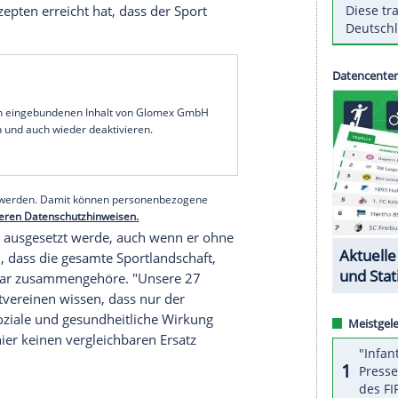
äre Lockdown inklusive eines
Verbots
des
t." Dies teilte
Hörmann
nach dem Beschluss der
gela Merkel
mit, fügte aber an: "Wir tragen diese
trotz der negativen Effekte für den Sport
eits sichtbaren und die für Viele noch unsichtbaren
ch diese pauschale Maßnahme der Politik
en nicht "die vielfältigen und erfolgreichen
orden, "der durch ein hohes Maß an Disziplin und
iene-Konzepten erreicht hat, dass der Sport
serer Redaktion eingebundenen Inhalt von Glomex GmbH