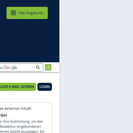
MAIL & CLOUD
Alle Angebote
KOSTENLOSE E-MAIL SICHERN
LOGIN
Video
Empfohlener externer Inhalt: