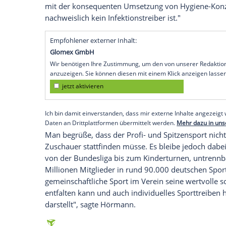
Hörmann
bedauern, "dass dieser tempor
Amateursports
offenbar nötig geworden is
16 Ministerpräsidenten und Kanzlerin
An
Maßnahme jedoch verantwortungsbewusst 
grundsätzlich solidarisch mit."
Das falle "nicht leicht, weil sich die ber
Corona-Schäden in Sportdeutschland dur
nochmals deutlich verstärken." Leider sei
Aktivitäten des Sports" berücksichtigt w
mit der konsequenten Umsetzung von Hyg
nachweislich kein Infektionstreiber ist."
Empfohlener externer Inhalt:
Glomex GmbH
Wir benötigen Ihre Zustimmung, um den von un