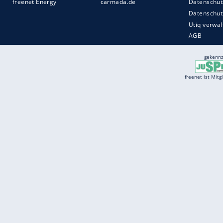
Services
Börse
Jobbörse
Spritpreis aktuell
Wetter
Ferientermine
Partnersuche
Online Angebote