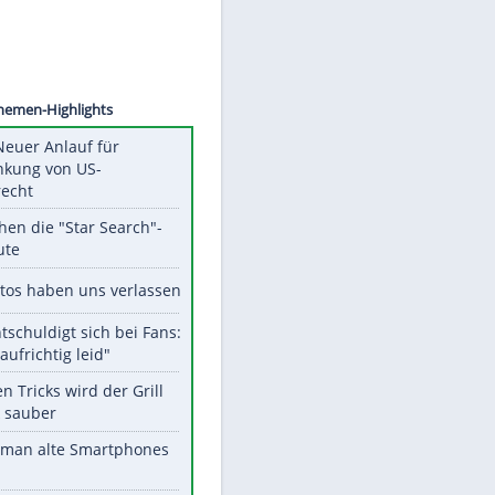
©
SID
Unsere Themen-Highlights
Trump: Neuer Anlauf für
Beschränkung von US-
Geburtsrecht
Das machen die "Star Search"-