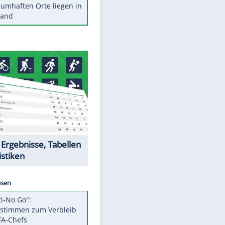
Stars heute
Diese Autos haben uns verlassen
Reese entschuldigt sich bei Fans:
"Tut mir aufrichtig leid"
Mit diesen Tricks wird der Grill
ruckzuck sauber
So nutzt man alte Smartphones
sinnvoll
Diese traumhaften Orte liegen in
Deutschland
Datencenter