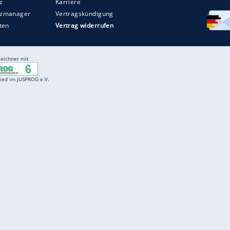
Entertainment
F
Cartoons
Spiele
D
Einbürgerungstest
Videos
f
Führerscheintest
Wissens-Quiz
f
Promi-Quiz
Witze
f
K
freenet