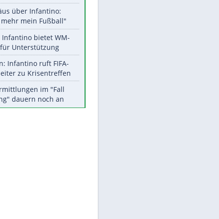
Aktuelle Ergebnisse, Tabellen
und Statistiken
Meistgelesen
"Infanti-No Go":
Pressestimmen zum Verbleib
des FIFA-Chefs
Matthäus über Infantino:
"Nicht mehr mein Fußball"