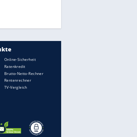
EITE
Times: Infantino bietet WM-
Finale für Unterstützung
Medien: Infantino ruft FIFA-
Mitarbeiter zu Krisentreffen
DFB: Ermittlungen im "Fall
Freigang" dauern noch an