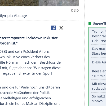
nzen bei Olympia-Absage
t, "dass dieser temporäre Lockdown inklusive
r nötig geworden ist."
ortbund
(
DOSB
) und sein Präsident
Alfons