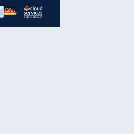
inanzen & Produkte
iscounter-Angebote
Online-Sicherheit
reenet Cloud
Ratenkredit
reenet Mail
Brutto-Netto-Rechner
reenet Webhosting
Rentenrechner
fz-Versicherung
TV-Vergleich