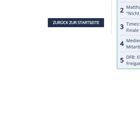
nzeigen lassen und auch wieder deaktivieren.
halte angezeigt werden. Damit können personenbezogene
r dazu in unseren Datenschutzhinweisen.
nsport nicht ausgesetzt werde, auch wenn er ohne
edoch dabei, dass die gesamte Sportlandschaft,
en, untrennbar zusammengehöre. "Unsere 27
tschen Sportvereinen wissen, dass nur der
wertvolle soziale und gesundheitliche Wirkung
orttreiben hier keinen vergleichbaren Ersatz