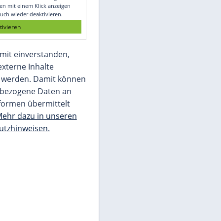
Glomex GmbH
Wir benötigen Ihre Zustimmung, um den
von unserer Redaktion eingebundenen
Inhalt von Glomex GmbH anzuzeigen. Sie
können diesen mit einem Klick anzeigen
lassen und auch wieder deaktivieren.
jetzt aktivieren
Ich bin damit einverstanden,
dass mir externe Inhalte
angezeigt werden. Damit können
personenbezogene Daten an
Drittplattformen übermittelt
werden.
Mehr dazu in unseren
Datenschutzhinweisen.