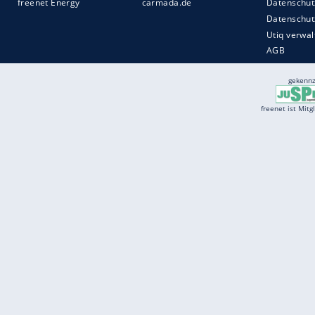
Services
Börse
Jobbörse
Spritpreis aktuell
Wetter
Ferientermine
Partnersuche
Online Angebote