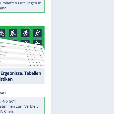
Stars heute
Diese Autos haben uns verlassen
Reese entschuldigt sich bei Fans:
"Tut mir aufrichtig leid"
Mit diesen Tricks wird der Grill
ruckzuck sauber
So nutzt man alte Smartphones
sinnvoll
Diese traumhaften Orte liegen in
Deutschland
Datencenter
EITE