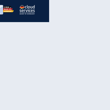
inanzen & Produkte
iscounter-Angebote
Online-Sicherheit
reenet Cloud
Ratenkredit
reenet Mail
Brutto-Netto-Rechner
reenet Webhosting
Rentenrechner
fz-Versicherung
TV-Vergleich