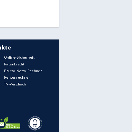
Times: Infantino bietet WM-
Finale für Unterstützung
Medien: Infantino ruft FIFA-
Mitarbeiter zu Krisentreffen
DFB: Ermittlungen im "Fall
Freigang" dauern noch an