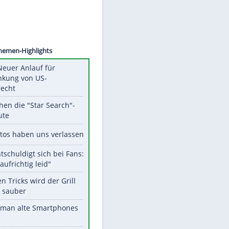
©
SID
Unsere Themen-Highlights
Trump: Neuer Anlauf für
Beschränkung von US-
Geburtsrecht
Das machen die "Star Search"-