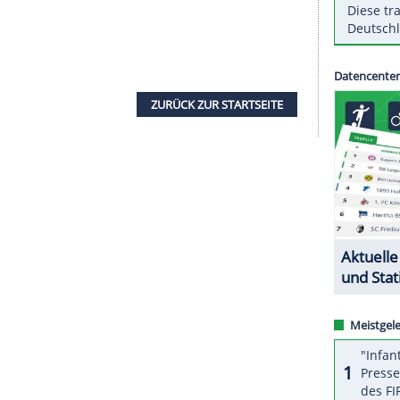
inalisten Wesley Koolhof und Nikola Mektic
nzug in das Finale. 2019 hatten
Krawietz
/Mies
Im Halbfinale des Dameneinzels spielt Iga Swiatek
Podoroska, die Weltranglistenvierte
Sofia Kenin
ngerin
Petra Kvitova
aus Tschechien.
ur
Fußball-EM
im kommenden Jahr kämpft
tar Erling Haaland ab 20.45 Uhr gegen Serbien
 dem trifft der Sieger am 12. November auf
n noch 16 Mannschaften Hoffnungen auf eines von
ZURÜCK ZUR STARTS