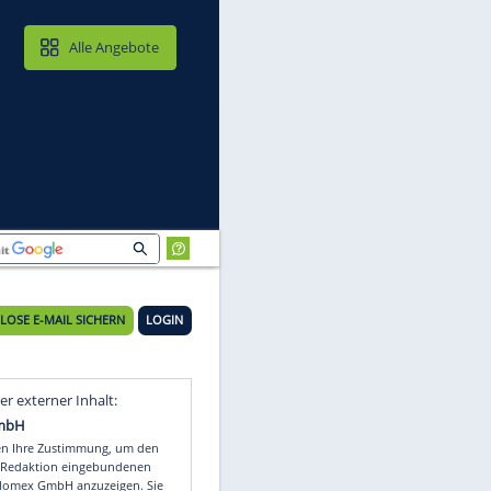
MAIL & CLOUD
Alle Angebote
KOSTENLOSE E-MAIL SICHERN
LOGIN
Video
Empfohlener externer Inhalt: