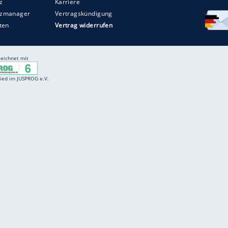
Entertainment
F
Cartoons
Spiele
D
Einbürgerungstest
Videos
f
Führerscheintest
Wissens-Quiz
f
Promi-Quiz
Witze
f
K
freenet