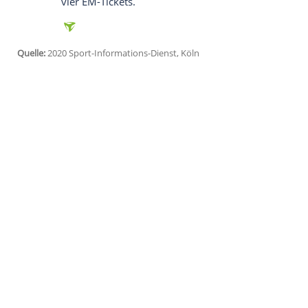
Köln
(SID) - TENNIS: Gegen die US-Open-F
kämpfen die beiden Deutschen um den Ei
völlig überraschend den Titel gewonnen. 
aus Polen gegen die Argentinierin Nadia 
aus den USA trifft auf Siegemund-Bezwi
FUSSBALL: Im Halbfinale der Play-offs z
Norwegen mit dem Dortmunder Shootings
um den Einzug ins Entscheidungsspiel. In
Schottland oder Israel. Insgesamt habe
vier EM-Tickets.
Quelle:
2020 Sport-Informations-Dienst, Köln