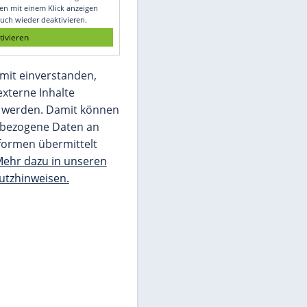
Glomex GmbH
Wir benötigen Ihre Zustimmung, um den
von unserer Redaktion eingebundenen
Inhalt von Glomex GmbH anzuzeigen. Sie
können diesen mit einem Klick anzeigen
lassen und auch wieder deaktivieren.
jetzt aktivieren
Ich bin damit einverstanden,
dass mir externe Inhalte
angezeigt werden. Damit können
personenbezogene Daten an
Drittplattformen übermittelt
werden.
Mehr dazu in unseren
Datenschutzhinweisen.