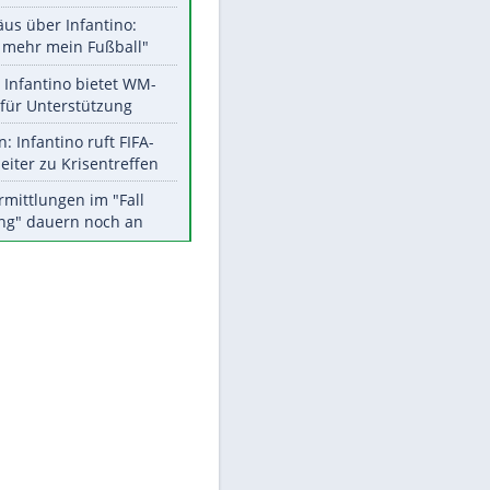
Aktuelle Ergebnisse, Tabellen
und Statistiken
Meistgelesen
"Infanti-No Go":
Pressestimmen zum Verbleib
des FIFA-Chefs
Matthäus über Infantino:
"Nicht mehr mein Fußball"