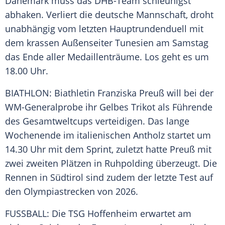
Dänemark
muss das
DHB-Team
schleunigst
abhaken. Verliert die deutsche Mannschaft, droht
unabhängig vom letzten Hauptrundenduell mit
dem krassen
Außenseiter
Tunesien am Samstag
das Ende aller Medaillenträume. Los geht es um
18.00 Uhr.
BIATHLON:
Biathletin
Franziska Preuß
will bei der
WM-Generalprobe ihr
Gelbes Trikot
als Führende
des Gesamtweltcups verteidigen. Das lange
Wochenende im italienischen
Antholz
startet um
14.30 Uhr mit dem Sprint, zuletzt hatte Preuß mit
zwei zweiten Plätzen in
Ruhpolding
überzeugt. Die
Rennen in Südtirol sind zudem der letzte
Test
auf
den Olympiastrecken von 2026.
FUSSBALL: Die
TSG Hoffenheim
erwartet am