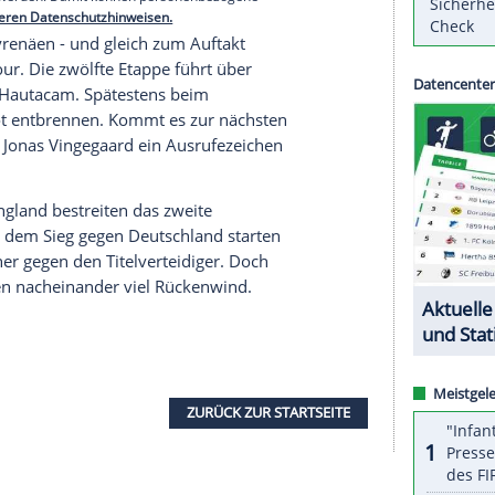
weiten EM-Viertelfinale
serer Redaktion eingebundenen Inhalt von Glomex GmbH
nzeigen lassen und auch wieder deaktivieren.
halte angezeigt werden. Damit können personenbezogene
r dazu in unseren Datenschutzhinweisen.
eicht die
Pyrenäen
- und gleich zum
Auftakt
aufenden Tour. Die zwölfte Etappe führt über
ankunft
in
Hautacam
. Spätestens beim
 Gelbe Trikot entbrennen. Kommt es zur nächsten
? Oder kann
Jonas Vingegaard
ein
Ausrufezeichen