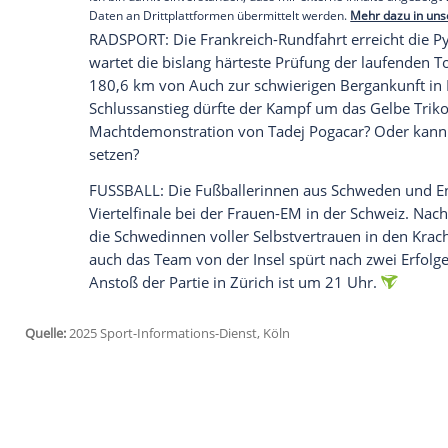
FUSSBALL:
Schweden
gegen
England
im z
Empfohlener externer Inhalt:
Glomex GmbH
Wir benötigen Ihre Zustimmung, um den von un
anzuzeigen. Sie können diesen mit einem Klick a
jetzt aktivieren
Ich bin damit einverstanden, dass mir externe In
Daten an Drittplattformen übermittelt werden.
Meh
RADSPORT: Die
Frankreich-Rundfahrt
err
wartet die bislang härteste
Prüfung
der l
180,6 km von Auch zur schwierigen
Berg
Schlussanstieg dürfte der Kampf um das
Machtdemonstration
von Tadej Pogacar