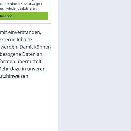
Glomex GmbH
Wir benötigen Ihre Zustimmung, um den
von unserer Redaktion eingebundenen
Inhalt von Glomex GmbH anzuzeigen. Sie
können diesen mit einem Klick anzeigen
lassen und auch wieder deaktivieren.
jetzt aktivieren
Ich bin damit einverstanden,
dass mir externe Inhalte
angezeigt werden. Damit können
personenbezogene Daten an
Drittplattformen übermittelt
werden.
Mehr dazu in unseren
Datenschutzhinweisen.