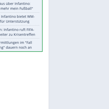
Aktuelle Ergebnisse, Tabellen
und Statistiken
Meistgelesen
EITE
"Infanti-No Go":
Pressestimmen zum Verbleib
des FIFA-Chefs
Matthäus über Infantino:
"Nicht mehr mein Fußball"