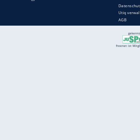
Services
Börse
Jobbörse
Spritpreis aktuell
Wetter
Ferientermine
Partnersuche
Online Angebote