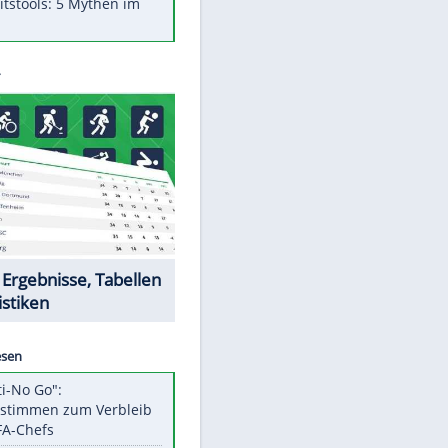
Was bei der Vogelfütterung
wirklich sinnvoll ist
"Infanti-No Go": Pressestimmen
zum Verbleib des FIFA-Chefs
Im Zeitraffer: Die Entwicklung
des Lenkrades
Lebensmittel, die nicht schlecht
werden
Sicherheitstools: 5 Mythen im
Check
Datencenter