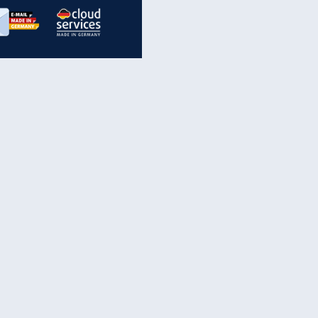
inanzen & Produkte
iscounter-Angebote
Online-Sicherheit
reenet Cloud
Ratenkredit
reenet Mail
Brutto-Netto-Rechner
reenet Webhosting
Rentenrechner
fz-Versicherung
TV-Vergleich