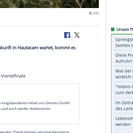
i
were Bergankunft in Hautacam wartet, kommt es
Kracher.
en