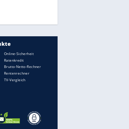
Times: Infantino bietet WM-
Finale für Unterstützung
Medien: Infantino ruft FIFA-
Mitarbeiter zu Krisentreffen
DFB: Ermittlungen im "Fall
Freigang" dauern noch an