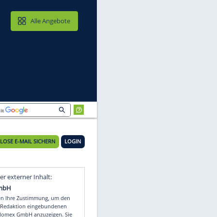
MAIL & CLOUD
Alle Angebote
KOSTENLOSE E-MAIL SICHERN
LOGIN
Video
Empfohlener externer Inhalt: