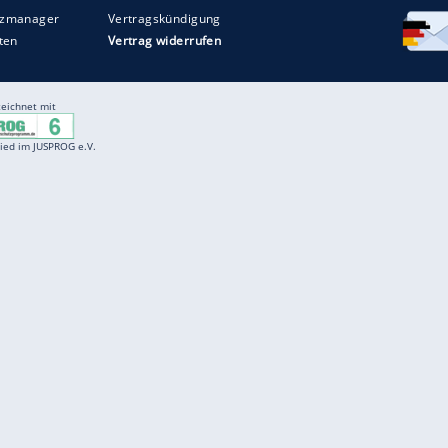
Entertainment
F
Cartoons
Spiele
D
Einbürgerungstest
Videos
f
Führerscheintest
Wissens-Quiz
f
Promi-Quiz
Witze
f
K
freenet