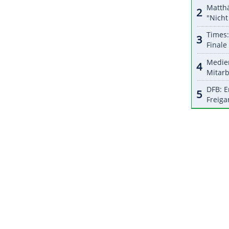
eden
und
England
bestreiten das zweite
hweiz
. Nach dem
Sieg
gegen
Deutschland
starten
n den Kracher gegen den
Titelverteidiger
. Doch
zwei Erfolgen nacheinander viel
Rückenwind
.
.
ZURÜCK ZUR STARTS