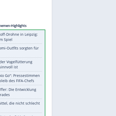
©
SID
Unsere Themen-Highlights
Sprengstoff-Drohne in Leipzig:
Semtex im Spiel
Diese Promi-Outfits sorgten für
Aufruhr!