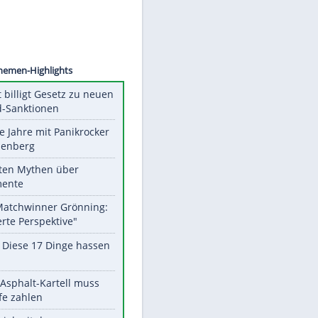
©
SID
Unsere Themen-Highlights
US-Senat billigt Gesetz zu neuen
Russland-Sanktionen
Durch die Jahre mit Panikrocker
Udo Lindenberg