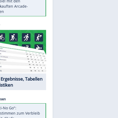
Die größten Mythen über
Medikamente
Berlins Matchwinner Grönning:
"Veränderte Perspektive"
Vorsicht: Diese 17 Dinge hassen
Katzen
Illegales Asphalt-Kartell muss
Mio-Strafe zahlen
Memo-Spiel mit den
meistverkauften Arcade-
Maschinen
EITE
Datencenter