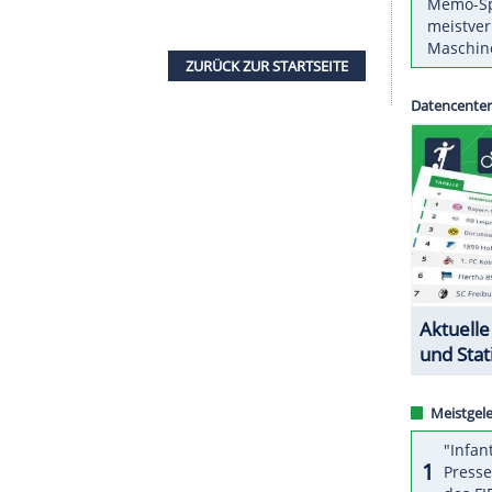
n" reichen würde.
Piräus
(13:11) steuert auf Play-
0 Uhr. Bereits ab 20.00 Uhr trifft
Alba Berlin
auf
r fünf
Siegen
Vorletzter.
er startet in die Hallen-EM im belgischen
Löwen
.
en-Gegner des DHB-Teams, das sich den EM-
ie Österreicher hatten 2022 in
Hamburg
das
schland
(16
Titel
bei 20 Austragungen) mit 2:1
ZURÜCK ZUR STARTS