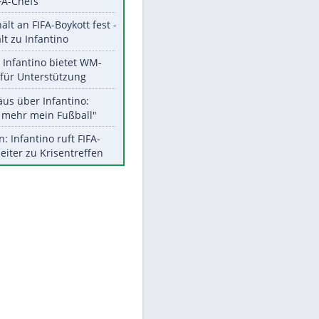
Aktuelle Ergebnisse, Tabellen
und Statistiken
Meistgelesen
"Infanti-No Go":
Pressestimmen zum Verbleib
des FIFA-Chefs
UEFA hält an FIFA-Boykott fest -
CAF hält zu Infantino