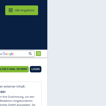
MAIL & CLOUD
Alle Angebote
KOSTENLOSE E-MAIL SICHERN
LOGIN
Video
Empfohlener externer Inhalt: