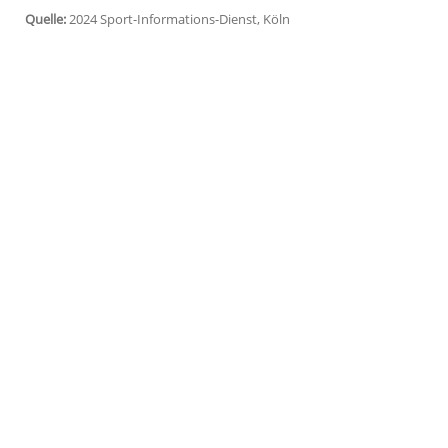
zurück, der noch zum Einzug ins "Play-i
off-Kurs. Los geht es in
München
um 20.3
Valencia Basket
. Die Berliner sind mit nu
Die Hockey-Nationalmannschaft der Männ
Ab 11.15 Uhr ist
Spanien
erster Vorrund
Thron von
Österreich
zurückholen will. D
Finale
gegen Rekord-Europameister
Deut
gewonnen.
Quelle:
2024 Sport-Informations-Dienst, Köln