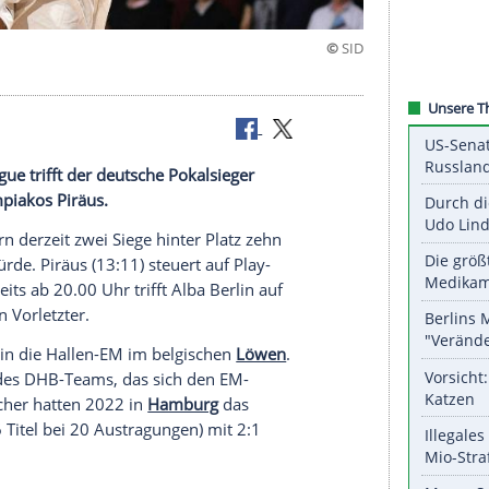
ruar
r EuroLeague trifft der deutsche Pokalsieger
ister Olympiakos Piräus.
en die
Bayern
derzeit zwei
Siege
hinter Platz zehn