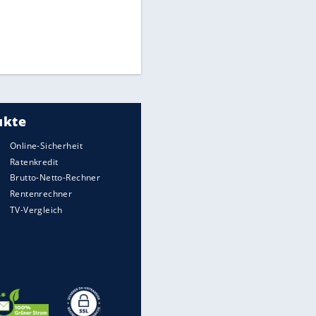
Times: Infantino bietet WM-
Finale für Unterstützung
Matthäus über Infantino:
"Nicht mehr mein Fußball"
Medien: Infantino ruft FIFA-
Mitarbeiter zu Krisentreffen