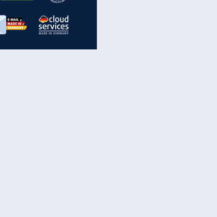
inanzen & Produkte
iscounter-Angebote
Online-Sicherheit
reenet Cloud
Ratenkredit
reenet Mail
Brutto-Netto-Rechner
reenet Webhosting
Rentenrechner
fz-Versicherung
TV-Vergleich