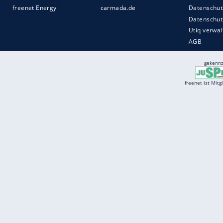
Services
Börse
Jobbörse
Spritpreis aktuell
Wetter
Ferientermine
Partnersuche
Online Angebote