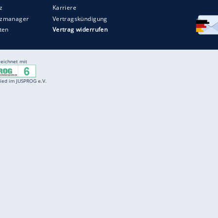
Entertainment
F
Cartoons
Spiele
D
Einbürgerungstest
Videos
f
Führerscheintest
Wissens-Quiz
f
Promi-Quiz
Witze
f
K
freenet