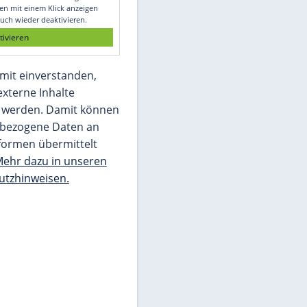
Glomex GmbH
Wir benötigen Ihre Zustimmung, um den
von unserer Redaktion eingebundenen
Inhalt von Glomex GmbH anzuzeigen. Sie
können diesen mit einem Klick anzeigen
lassen und auch wieder deaktivieren.
jetzt aktivieren
Ich bin damit einverstanden,
dass mir externe Inhalte
angezeigt werden. Damit können
personenbezogene Daten an
Drittplattformen übermittelt
werden.
Mehr dazu in unseren
Datenschutzhinweisen.