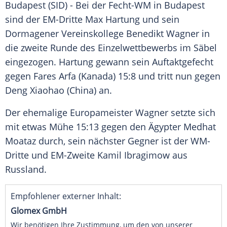
Budapest
(SID) - Bei der
Fecht-WM
in
Budapest
sind der EM-Dritte
Max Hartung
und sein
Dormagener Vereinskollege
Benedikt Wagner
in
die zweite Runde des
Einzelwettbewerbs
im
Säbel
eingezogen.
Hartung
gewann sein Auftaktgefecht
gegen Fares Arfa (
Kanada
) 15:8 und tritt nun gegen
Deng Xiaohao (China) an.
Der ehemalige Europameister
Wagner
setzte sich
mit etwas Mühe 15:13 gegen den Ägypter Medhat
Moataz durch, sein nächster Gegner ist der WM-
Dritte und EM-Zweite
Kamil Ibragimow
aus
Russland.
Empfohlener externer Inhalt:
Glomex GmbH
Wir benötigen Ihre Zustimmung, um den von unserer