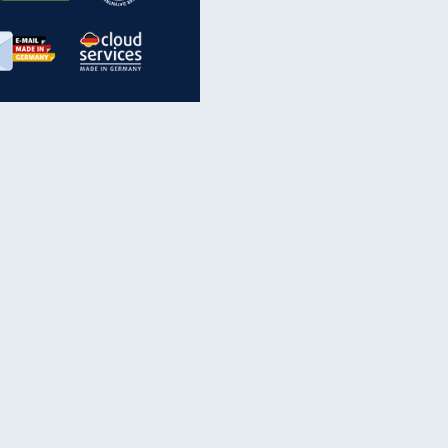
inanzen & Produkte
iscounter-Angebote
Online-Sicherheit
reenet Cloud
Ratenkredit
reenet Mail
Brutto-Netto-Rechner
reenet Webhosting
Rentenrechner
fz-Versicherung
TV-Vergleich