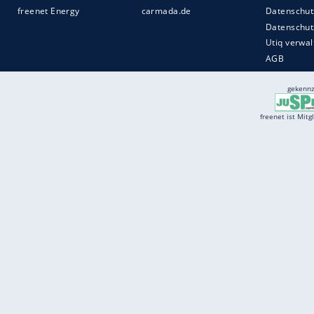
Services
Börse
Jobbörse
Spritpreis aktuell
Wetter
Ferientermine
Partnersuche
Online Angebote