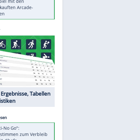
Die größten Mythen über
Medikamente
Berlins Matchwinner Grönning:
"Veränderte Perspektive"
Vorsicht: Diese 17 Dinge hassen
Katzen
Illegales Asphalt-Kartell muss
Mio-Strafe zahlen
Memo-Spiel mit den
meistverkauften Arcade-
Maschinen
Datencenter