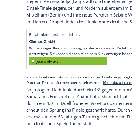
Köln (SID) -
Titelverteidiger
Timo Boll
(Düs
Ovtcharov
(
Hameln
/
Orenburg
) spielen b
Goldmedaille
im Herren-Einzel unter sic
durch ein 4:2 gegen den schwedischen
2002 das
Endspiel
im Königswettbewerb
Sätzen gegen den Portugiesen
Marcos Fre
Durch das
Duell
der beiden deutschen Top
Bundes (
DTTB
) bei den kontinentalen Tit
Endspielen am Sonntagnachmittag unter 
Siegerin
Petrissa Solja
(Langstadt) und d
Einzel-Finale gegenüber und fordern auß
Mittelham
(Berlin) und ihre neue Partner
im Herren-Doppel findet das
Finale
ohne 
Empfohlener externer Inhalt:
Glomex GmbH