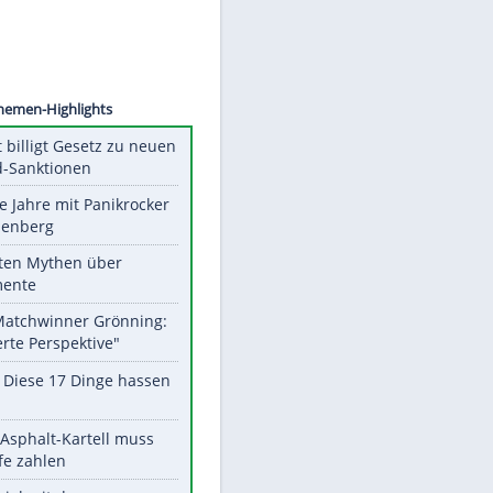
©
SID
Unsere Themen-Highlights
US-Senat billigt Gesetz zu neuen
Russland-Sanktionen
Durch die Jahre mit Panikrocker
Udo Lindenberg