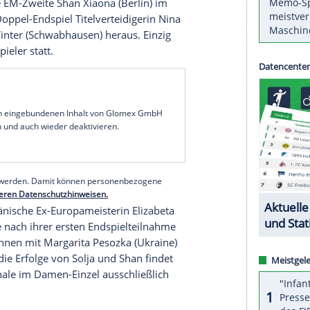
seldorf) und der zweimalige
Champion
Dimitrij
ei der Tischtennis-EM in
Warschau
die
h aus. Der siebenmalige EM-Sieger
Boll
erreichte
 WM-Zweiten
Mattias Falck
zum achten Mal seit
,
Ovtcharov
erkämpfte sich ebenfalls in sechs
itas
seine dritte Teilnahme an einem EM-Finale.
stars sind die Asse des Deutschen Tischtennis-
elkämpfe in Polens Hauptstadt in drei von vier
sich. Bei den Damen stehen sich Europe-Top-16-
ie ehemalige EM-Zweite
Shan Xiaona
(Berlin) im
erdem im Doppel-Endspiel Titelverteidigerin
Nina
in
Sabine Winter
(Schwabhausen) heraus. Einzig
deutsche Spieler statt.