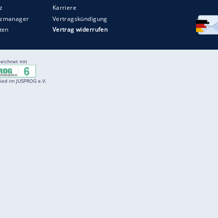
Entertainment
F
Cartoons
Spiele
D
Einbürgerungstest
Videos
f
Führerscheintest
Wissens-Quiz
f
Promi-Quiz
Witze
f
K
freenet