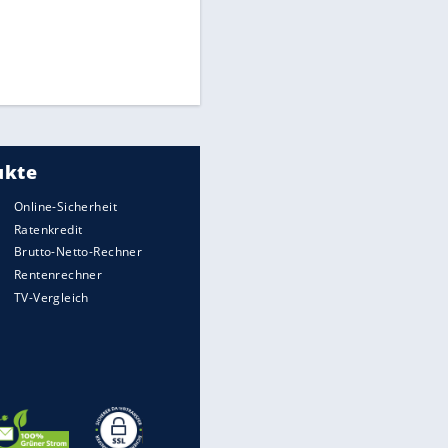
Times: Infantino bietet WM-
Finale für Unterstützung
Medien: Infantino ruft FIFA-
Mitarbeiter zu Krisentreffen
EITE
Matthäus über Infantino:
"Nicht mehr mein Fußball"