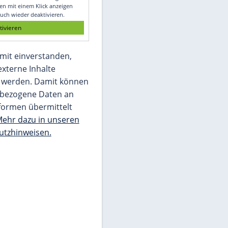
Glomex GmbH
Wir benötigen Ihre Zustimmung, um den
von unserer Redaktion eingebundenen
Inhalt von Glomex GmbH anzuzeigen. Sie
können diesen mit einem Klick anzeigen
lassen und auch wieder deaktivieren.
jetzt aktivieren
Ich bin damit einverstanden,
dass mir externe Inhalte
angezeigt werden. Damit können
personenbezogene Daten an
Drittplattformen übermittelt
werden.
Mehr dazu in unseren
Datenschutzhinweisen.