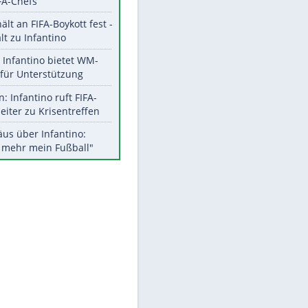
Aktuelle Ergebnisse, Tabellen
und Statistiken
Meistgelesen
"Infanti-No Go":
Pressestimmen zum Verbleib
des FIFA-Chefs
UEFA hält an FIFA-Boykott fest -
CAF hält zu Infantino