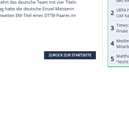
serer Redaktion eingebundenen Inhalt von Glomex GmbH
nzeigen lassen und auch wieder deaktivieren.
halte angezeigt werden. Damit können personenbezogene
r dazu in unseren Datenschutzhinweisen.
gen die rumänische Ex-Europameisterin
Elizabeta
n
acht Jahre nach ihrer ersten Endspielteilnahme
opameisterinnen mit Margarita Pesozka (Ukraine)
tte. Durch die Erfolge von
Solja
und
Shan
findet
ichte ein
Finale
im Damen-Einzel ausschließlich
bschluss kehrt das deutsche Team mit vier Titeln
enen Freitag hatte die deutsche Einzel-Meisterin
) für den zweiten EM-Titel eines DTTB-Paares im