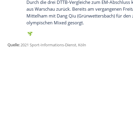
Wir benötigen Ihre Zustimmung, um den von un
anzuzeigen. Sie können diesen mit einem Klick a
jetzt aktivieren
Ich bin damit einverstanden, dass mir externe In
Daten an Drittplattformen übermittelt werden.
Meh
Solja
zog im Halbfinale durch ein 4:2 ge
Samara
ins
Endspiel
ein. Zuvor hatte
Sha
durch ein 4:0 im
Duell
früherer Vize-Eur
erneut den Sprung ins
Finale
geschafft ha
erstmals in der 63-jährigen Turniergesch
mit deutschen Spielerinnen statt.
Durch die drei DTTB-Vergleiche zum EM-A
aus
Warschau
zurück. Bereits am vergang
Mittelham
mit Dang Qiu (Grünwettersbach