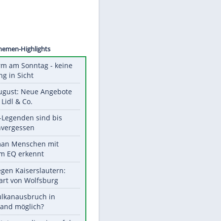
©
SID
Unsere Themen-Highlights
Hitzealarm am Sonntag - keine
Abkühlung in Sicht
Ab 10. August: Neue Angebote
bei ALDI, Lidl & Co.