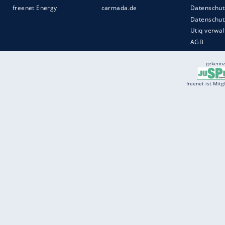
Services
Börse
Jobbörse
Spritpreis aktuell
Wetter
Ferientermine
Partnersuche
Online Angebote