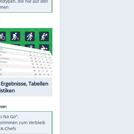
Diese TV-Legenden sind bis
heute unvergessen
Woran man Menschen mit
niedrigem EQ erkennt
Torlos gegen Kaiserslautern:
Stotterstart von Wolfsburg
Ist ein Vulkanausbruch in
Deutschland möglich?
5 VW-Prototypen, die nie auf den
EITE
Markt kamen
Datencenter