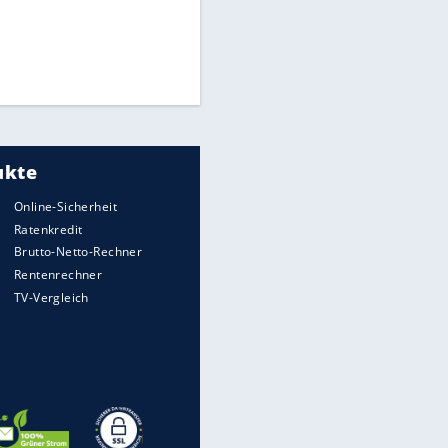
Times: Infantino bietet WM-
Finale für Unterstützung
Millionendeal perfekt:
Diomande wechselt nach
Madrid
Reese entschuldigt sich bei
Fans: "Tut mir aufrichtig leid"