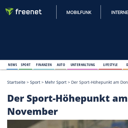
MOBILFUNK
NEWS
SPORT
FINANZEN
AUTO
UNTERHALTUNG
L
Startseite
>
Sport
>
Mehr Sport
>
Der Sport-Höhepu
Der Sport-Höhepunk