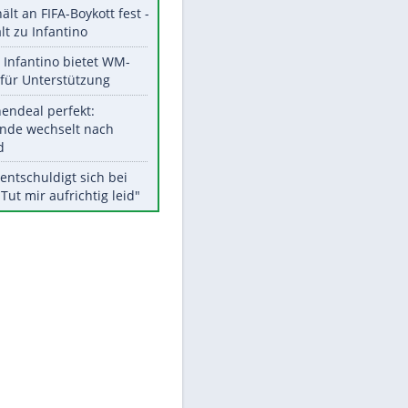
Aktuelle Ergebnisse, Tabellen
und Statistiken
Meistgelesen
"Infanti-No Go":
Pressestimmen zum Verbleib
des FIFA-Chefs
UEFA hält an FIFA-Boykott fest -
CAF hält zu Infantino