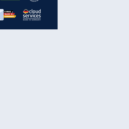
inanzen & Produkte
iscounter-Angebote
Online-Sicherheit
reenet Cloud
Ratenkredit
reenet Mail
Brutto-Netto-Rechner
reenet Webhosting
Rentenrechner
fz-Versicherung
TV-Vergleich