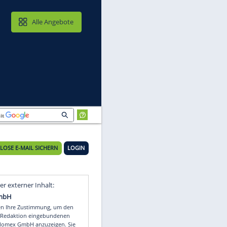
MAIL & CLOUD
Alle Angebote
KOSTENLOSE E-MAIL SICHERN
LOGIN
Video
Empfohlener externer Inhalt: