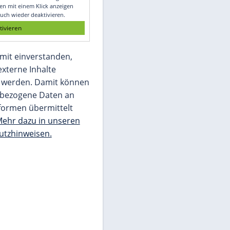
Glomex GmbH
Wir benötigen Ihre Zustimmung, um den
von unserer Redaktion eingebundenen
Inhalt von Glomex GmbH anzuzeigen. Sie
können diesen mit einem Klick anzeigen
lassen und auch wieder deaktivieren.
jetzt aktivieren
Ich bin damit einverstanden,
dass mir externe Inhalte
angezeigt werden. Damit können
personenbezogene Daten an
Drittplattformen übermittelt
werden.
Mehr dazu in unseren
Datenschutzhinweisen.