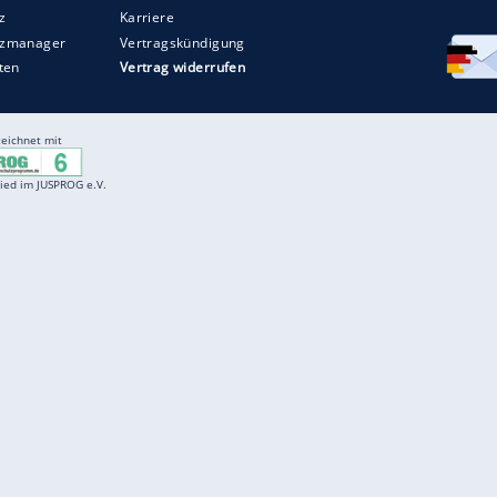
Entertainment
F
Cartoons
Spiele
D
Einbürgerungstest
Videos
f
Führerscheintest
Wissens-Quiz
f
Promi-Quiz
Witze
f
K
freenet