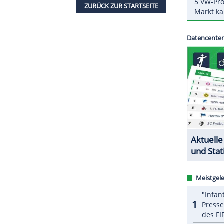
er
Europa League
wollen Kurs Richtung
nheim
ist bei
Slovan Liberec
zu Gast, Anstoß ist um
 gegen die Mannschaft aus Tschechien ging 5:0
00 Uhr
Hapoel Be'er Sheva
, die Ausgangslage in
ainer Peter Bosz. Mit sechs Punkten liegen die
elang ein 4:2-Sieg in Israel.
ZURÜCK ZUR STARTS