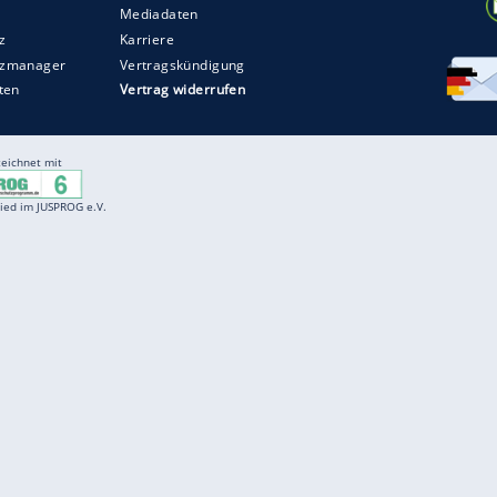
Entertainment
F
Cartoons
Spiele
D
Einbürgerungstest
Videos
f
Führerscheintest
Wissens-Quiz
f
Promi-Quiz
Witze
f
K