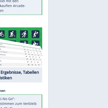
Die größten Mythen über
Medikamente
Braunschweig nach Kantersieg in
Magdeburg an der Spitze
EITE
Vorsicht: Diese 17 Dinge hassen
Katzen
Illegales Asphalt-Kartell muss
Mio-Strafe zahlen
Memo-Spiel mit den
meistverkauften Arcade-
Maschinen
Datencenter