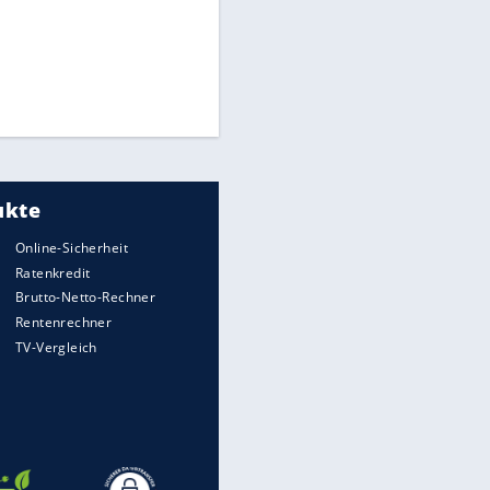
Times: Infantino bietet WM-
Finale für Unterstützung
Medien: Infantino ruft FIFA-
Mitarbeiter zu Krisentreffen
Millionendeal perfekt:
Diomande wechselt nach
Madrid