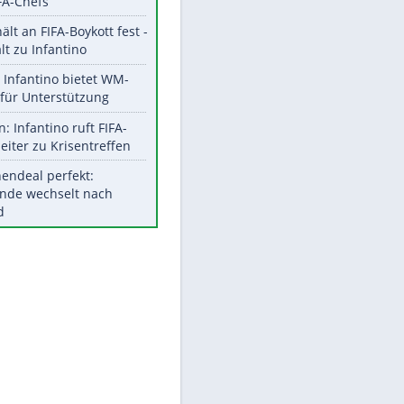
Aktuelle Ergebnisse, Tabellen
und Statistiken
Meistgelesen
"Infanti-No Go":
Pressestimmen zum Verbleib
des FIFA-Chefs
UEFA hält an FIFA-Boykott fest -
CAF hält zu Infantino