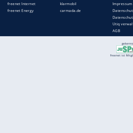
Services
Börse
Jobbörse
Spritpreis aktuell
Wetter
Ferientermine
Partnersuche