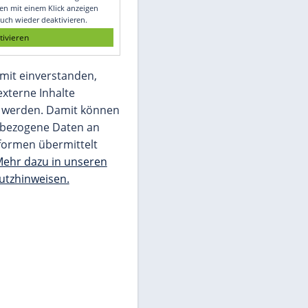
Glomex GmbH
Wir benötigen Ihre Zustimmung, um den
von unserer Redaktion eingebundenen
Inhalt von Glomex GmbH anzuzeigen. Sie
können diesen mit einem Klick anzeigen
lassen und auch wieder deaktivieren.
jetzt aktivieren
Ich bin damit einverstanden,
dass mir externe Inhalte
angezeigt werden. Damit können
personenbezogene Daten an
Drittplattformen übermittelt
werden.
Mehr dazu in unseren
Datenschutzhinweisen.