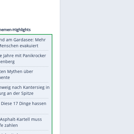
©
SID
Unsere Themen-Highlights
Waldbrand am Gardasee: Mehr
als 200 Menschen evakuiert
Durch die Jahre mit Panikrocker
Udo Lindenberg