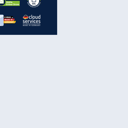
inanzen & Produkte
iscounter-Angebote
Online-Sicherheit
reenet Cloud
Ratenkredit
reenet Mail
Brutto-Netto-Rechner
reenet Webhosting
Rentenrechner
fz-Versicherung
TV-Vergleich