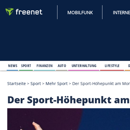
MOBILFUNK
NEWS
SPORT
FINANZEN
AUTO
UNTERHALTUNG
L
Startseite
>
Sport
>
Mehr Sport
>
Der Sport-Höhepu
Der Sport-Höhepunk