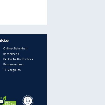
Times: Infantino bietet WM-
Finale für Unterstützung
EITE
Medien: Infantino ruft FIFA-
Mitarbeiter zu Krisentreffen
DFB: Ermittlungen im "Fall
Freigang" dauern noch an