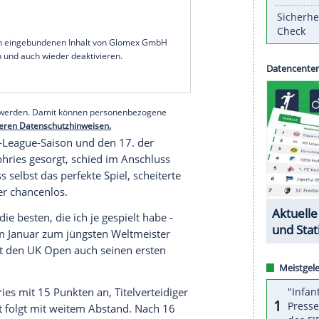
n Ruhe damit", scherzte der Darts-Weltmeister im
hen auf zwei
Neundarter
der Konkurrenz. Littler
er
League seinen zweiten Tagessieg - doch die
ige 18-Jährige, der mit Siegen gegen
Chris Dobey
an Aspinall
(6:3) seine derzeitige
d ja noch ein paar Wochen übrig, ich werde es
serer Redaktion eingebundenen Inhalt von Glomex GmbH
nzeigen lassen und auch wieder deaktivieren.