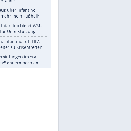
Aktuelle Ergebnisse, Tabellen
und Statistiken
Meistgelesen
"Infanti-No Go":
Pressestimmen zum Verbleib
des FIFA-Chefs
Matthäus über Infantino:
"Nicht mehr mein Fußball"