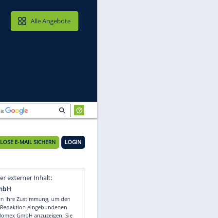
MAIL & CLOUD
Alle Angebote
KOSTENLOSE E-MAIL SICHERN
LOGIN
Video
Empfohlener externer Inhalt: