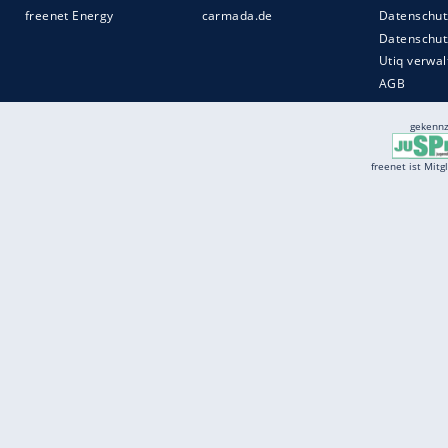
Services
Börse
Jobbörse
Spritpreis aktuell
Wetter
Ferientermine
Partnersuche
Online Angebote