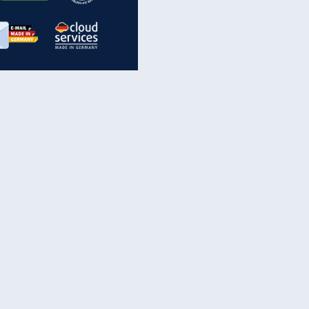
inanzen & Produkte
iscounter-Angebote
Online-Sicherheit
reenet Cloud
Ratenkredit
reenet Mail
Brutto-Netto-Rechner
reenet Webhosting
Rentenrechner
fz-Versicherung
TV-Vergleich