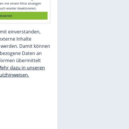
Glomex GmbH
Wir benötigen Ihre Zustimmung, um den
von unserer Redaktion eingebundenen
Inhalt von Glomex GmbH anzuzeigen. Sie
können diesen mit einem Klick anzeigen
lassen und auch wieder deaktivieren.
jetzt aktivieren
Ich bin damit einverstanden,
dass mir externe Inhalte
angezeigt werden. Damit können
personenbezogene Daten an
Drittplattformen übermittelt
werden.
Mehr dazu in unseren
Datenschutzhinweisen.