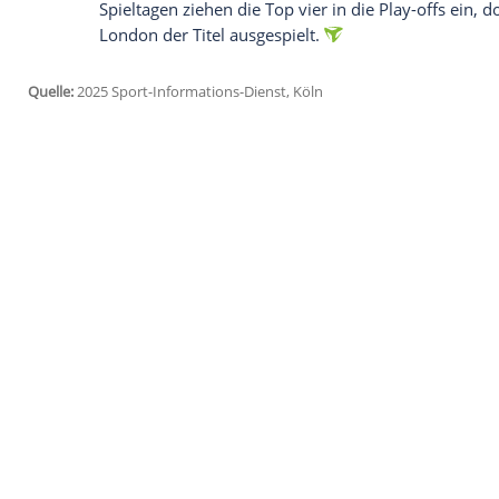
Ich bin damit einverstanden, dass mir externe In
Daten an Drittplattformen übermittelt werden.
Meh
Für den ersten
Neundarter
der diesjähri
Geschichte
hatte der
Weltranglistenerste
aber gegen
Rob Cross
aus. Im
Halbfinale
aber dann an Aspinall. Der war im
Finale
"Die
Darts
, die ich im Moment spiele, sind
auf einer konstanten Ebene", sagte Little
gekrönt hatte und am vergangenen Woc
Major-Titel der Saison gewann.
Die Tabelle der
Premier
League führt wei
Littler ist ihm nun dicht auf den Fersen 
Spieltagen ziehen die Top vier in die Play
London der Titel ausgespielt.