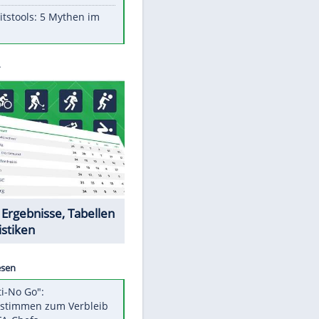
Aufruhr!
Was bei der Vogelfütterung
wirklich sinnvoll ist
"Infanti-No Go": Pressestimmen
zum Verbleib des FIFA-Chefs
Im Zeitraffer: Die Entwicklung
des Lenkrades
Lebensmittel, die nicht schlecht
werden
Sicherheitstools: 5 Mythen im
Check
Datencenter