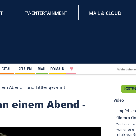
INTERNET
TV-ENTERTAINMENT
♥
IFESTYLE
DIGITAL
SPIELEN
MAIL
DOMAIN
arter an einem Abend - und Littler gewinnt
ter an einem Abend -