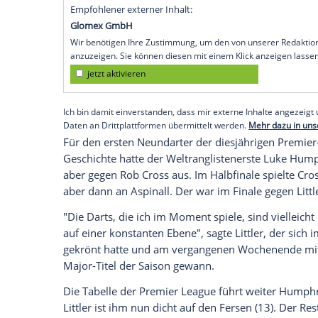
gewaltig. "Komm schon, lass mich jetzt i
Siegerinterview
bei
Sky Sports
angesproc
holte zwar am fünften Spieltag der
Premi
Highlights in
Brighton
setzten andere.
"Ich habe es versucht", sagte der ehrgeiz
(6:5),
Michael van Gerwen
(6:2) und
Nath
Ausnahmestellung
untermauerte: "Es sin
weiter versuchen."
Empfohlener externer Inhalt:
Glomex GmbH
Wir benötigen Ihre Zustimmung, um den von un
anzuzeigen. Sie können diesen mit einem Klick a
jetzt aktivieren