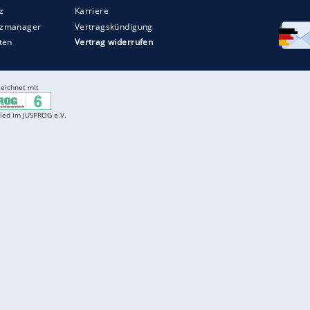
Entertainment
F
Cartoons
Spiele
D
Einbürgerungstest
Videos
f
Führerscheintest
Wissens-Quiz
f
Promi-Quiz
Witze
f
K
freenet