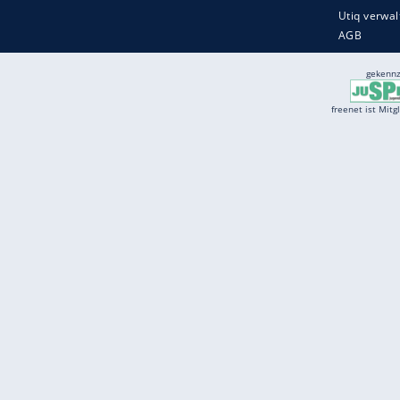
Services
Börse
Jobbörse
Spritpreis aktuell
Wetter
Ferientermine
Partnersuche
Online Angebote
freenet Mobilfunk
freenet Video