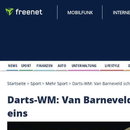
MOBILFUNK
NEWS
SPORT
FINANZEN
AUTO
UNTERHALTUNG
L
Startseite
>
Sport
>
Mehr Sport
>
Darts-WM: Van Bar
Darts-WM: Van Barne