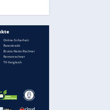
UEFA hält an FIFA-Boykott fest -
CAF hält zu Infantino
Medien: Infantino ruft FIFA-
Mitarbeiter zu Krisentreffen