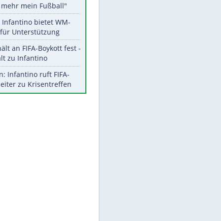
Aktuelle Ergebnisse, Tabellen
und Statistiken
Meistgelesen
"Infanti-No Go":
Pressestimmen zum Verbleib
des FIFA-Chefs
Matthäus über Infantino:
"Nicht mehr mein Fußball"
Times: Infantino bietet WM-
Finale für Unterstützung