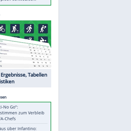
Diese Autos haben uns verlassen
FCH: Schmidt lässt Zukunft
weiter offen
Mit diesen Tricks wird der Grill
ruckzuck sauber
So nutzt man alte Smartphones
sinnvoll
Das ist typisch schwedisch!
EITE
Datencenter