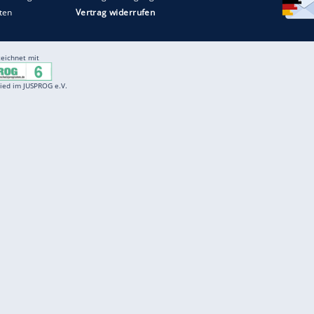
Entertainment
F
Cartoons
Spiele
D
Einbürgerungstest
Videos
f
Führerscheintest
Wissens-Quiz
f
Promi-Quiz
Witze
f
K
freenet
Kundenservice
Gender-Hinweis