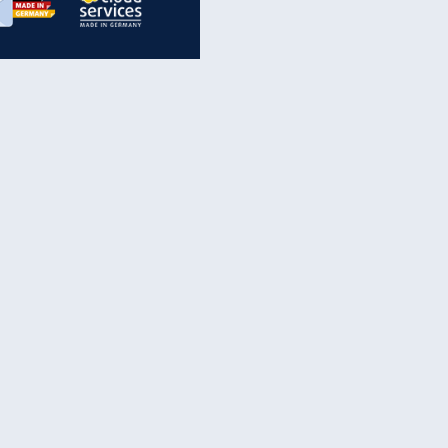
inanzen & Produkte
iscounter-Angebote
Online-Sicherheit
reenet Cloud
Ratenkredit
reenet Mail
Brutto-Netto-Rechner
reenet Webhosting
Rentenrechner
fz-Versicherung
TV-Vergleich