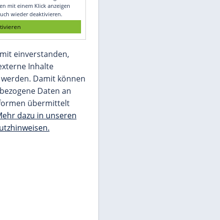
Glomex GmbH
Wir benötigen Ihre Zustimmung, um den
von unserer Redaktion eingebundenen
Inhalt von Glomex GmbH anzuzeigen. Sie
können diesen mit einem Klick anzeigen
lassen und auch wieder deaktivieren.
jetzt aktivieren
Ich bin damit einverstanden,
dass mir externe Inhalte
angezeigt werden. Damit können
personenbezogene Daten an
Drittplattformen übermittelt
werden.
Mehr dazu in unseren
Datenschutzhinweisen.