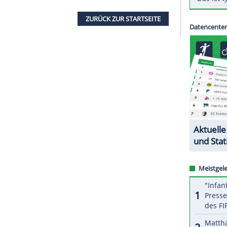
 Bellmont klar mit 0:3 und gewann dabei
er Schweizer Dartsspieler der Geschichte in die 2.
m absolut enttäuschenden Jahr hingegen einmal
n. Eigentlich hatte er nach der WM 2020 seinen
er kehrte er zurück - aus Geldsorgen. Für das
.000 Pfund.
ZURÜCK ZUR STARTS