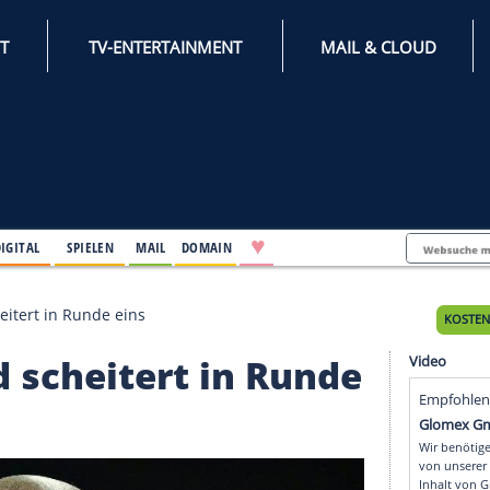
INTERNET
TV-ENTERTAINMENT
♥
IFESTYLE
DIGITAL
SPIELEN
MAIL
DOMAIN
neveld scheitert in Runde eins
veld scheitert in Run