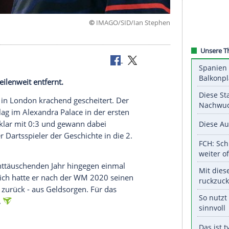
©
IMAGO/SID/Ian S
ins
erer Tage meilenweit entfernt.
bei der WM in London krachend gescheitert. Der
nden unterlag im Alexandra Palace in der ersten