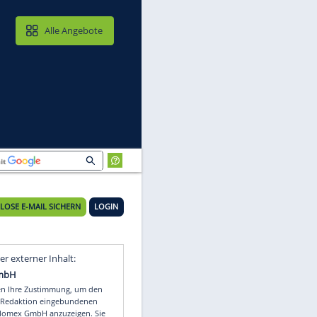
MAIL & CLOUD
Alle Angebote
KOSTENLOSE E-MAIL SICHERN
LOGIN
Video
Empfohlener externer Inhalt: