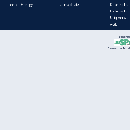
Services
Börse
Jobbörse
Spritpreis aktuell
Wetter
Ferientermine
Partnersuche
Online Angebote