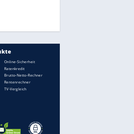
Times: Infantino bietet WM-
Finale für Unterstützung
Medien: Infantino ruft FIFA-
Mitarbeiter zu Krisentreffen
Millionendeal perfekt:
Diomande wechselt nach
Madrid