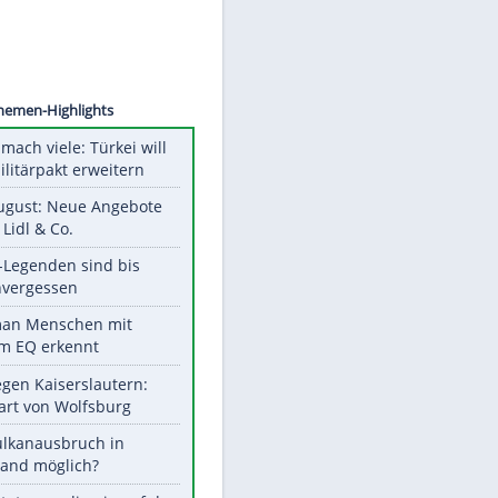
©
SID
Unsere Themen-Highlights
Aus drei mach viele: Türkei will
neuen Militärpakt erweitern
Ab 10. August: Neue Angebote
bei ALDI, Lidl & Co.