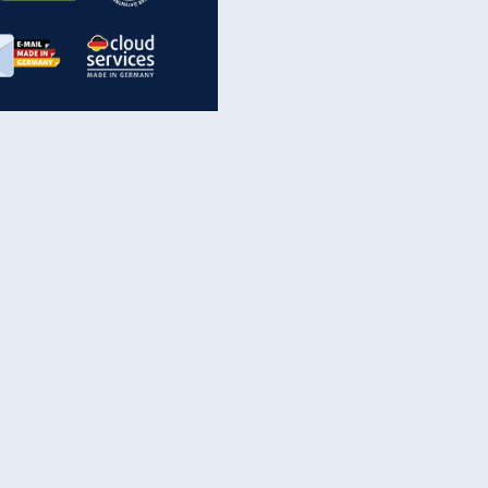
inanzen & Produkte
iscounter-Angebote
Online-Sicherheit
reenet Cloud
Ratenkredit
reenet Mail
Brutto-Netto-Rechner
reenet Webhosting
Rentenrechner
fz-Versicherung
TV-Vergleich