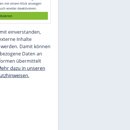
Glomex GmbH
Wir benötigen Ihre Zustimmung, um den
von unserer Redaktion eingebundenen
Inhalt von Glomex GmbH anzuzeigen. Sie
können diesen mit einem Klick anzeigen
lassen und auch wieder deaktivieren.
jetzt aktivieren
Ich bin damit einverstanden,
dass mir externe Inhalte
angezeigt werden. Damit können
personenbezogene Daten an
Drittplattformen übermittelt
werden.
Mehr dazu in unseren
Datenschutzhinweisen.