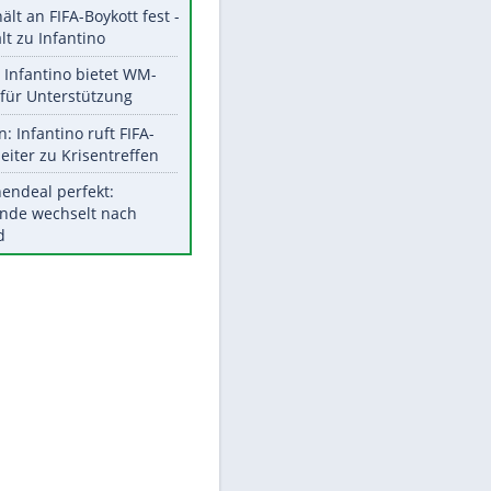
Aktuelle Ergebnisse, Tabellen
und Statistiken
EITE
Meistgelesen
"Infanti-No Go":
Pressestimmen zum Verbleib
des FIFA-Chefs
UEFA hält an FIFA-Boykott fest -
CAF hält zu Infantino