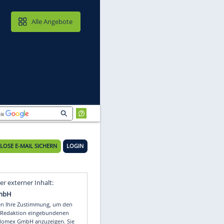
MAIL & CLOUD
Alle Angebote
KOSTENLOSE E-MAIL SICHERN
LOGIN
Video
Empfohlener externer Inhalt: