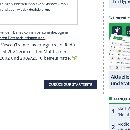
a
zweimal. Überschattet wurde der Triumph der
mophoben
Gesängen
der eigenen
Fans
. Die Partie
erbrochen worden.
rnien in der 8. Minute in Führung gebracht.
trafstoß
aus, ehe erneut Jimenez in der
ter
den umjubelten
Siegtreffer
erzielte.
serer Redaktion eingebundenen Inhalt von Glomex GmbH
nzeigen lassen und auch wieder deaktivieren.
halte angezeigt werden. Damit können personenbezogene
r dazu in unseren Datenschutzhinweisen.