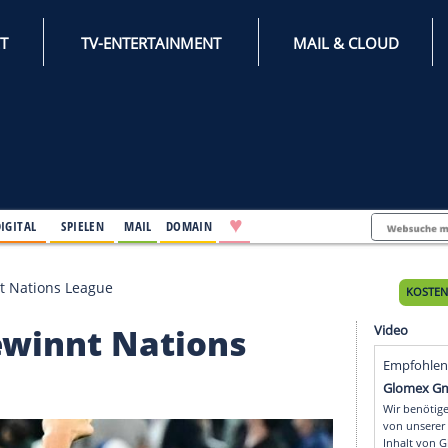
INTERNET
TV-ENTERTAINMENT
♥
IFESTYLE
DIGITAL
SPIELEN
MAIL
DOMAIN
xiko gewinnt Nations League
ko gewinnt Nations