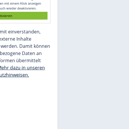
Glomex GmbH
Wir benötigen Ihre Zustimmung, um den
von unserer Redaktion eingebundenen
Inhalt von Glomex GmbH anzuzeigen. Sie
können diesen mit einem Klick anzeigen
lassen und auch wieder deaktivieren.
jetzt aktivieren
Ich bin damit einverstanden,
dass mir externe Inhalte
angezeigt werden. Damit können
personenbezogene Daten an
Drittplattformen übermittelt
werden.
Mehr dazu in unseren
Datenschutzhinweisen.