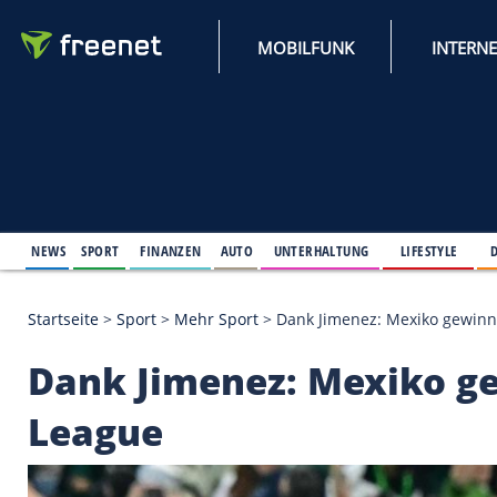
MOBILFUNK
NEWS
SPORT
FINANZEN
AUTO
UNTERHALTUNG
L
Startseite
>
Sport
>
Mehr Sport
>
Dank Jimenez: Me
Dank Jimenez: Mexi