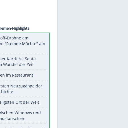
©
SID
Unsere Themen-Highlights
Sprengstoff-Drohne am
Flughafen: "Fremde Mächte" am
Werk?
Bilder einer Karriere: Senta