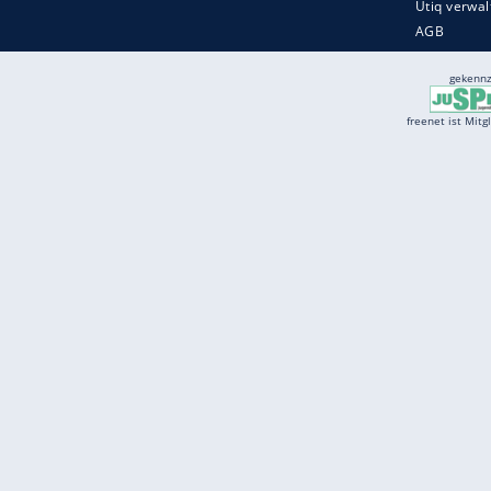
Services
Börse
Jobbörse
Spritpreis aktuell
Wetter
Ferientermine
Partnersuche
Online Angebote
freenet Mobilfunk
freenet Video