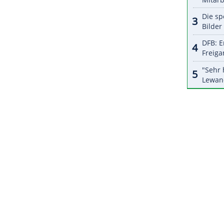
ollten, seit Vasco (Trainer
Javier Aguirre
, d. Red.)
e Aguirre ist seit 2024 zum dritten Mal
Trainer
eits 2001, 2002 und 2009/2010 betreut hatte.
ZURÜCK ZUR STARTS