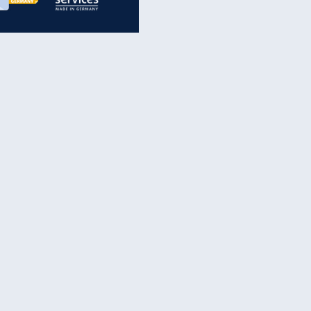
inanzen & Produkte
iscounter-Angebote
Online-Sicherheit
reenet Cloud
Ratenkredit
reenet Mail
Brutto-Netto-Rechner
reenet Webhosting
Rentenrechner
fz-Versicherung
TV-Vergleich