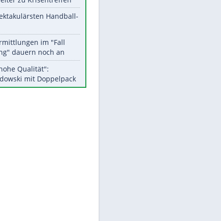
Aktuelle Ergebnisse, Tabellen
und Statistiken
EITE
Meistgelesen
Matthäus über Infantino:
"Nicht mehr mein Fußball"
Medien: Infantino ruft FIFA-
Mitarbeiter zu Krisentreffen
Die spektakulärsten Handball-
Bilder