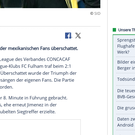
e
 Gesängen der mexikanischen Fans überschattet.
die
Nations League
des Verbandes CONCACAF
Premier-League-Klubs
FC Fulham
traf beim
2:1