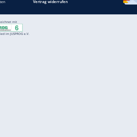
Entertainment
F
Cartoons
Spiele
D
Einbürgerungstest
Videos
f
Führerscheintest
Wissens-Quiz
f
Promi-Quiz
Witze
f
K
freenet
Kundenservice
Gender-Hinweis