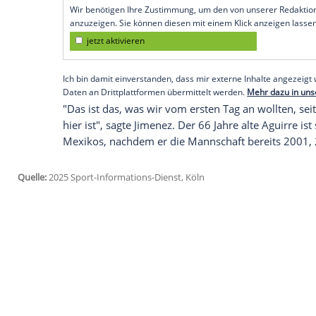
(1:1) im
Finale
des
Turniers
gegen
Panam
"El Tri" allerdings einmal mehr von ho
war deshalb in den Schlussminuten unt
Jimenez hatte
Mexiko
in Inglewood/Kalifo
Adalberto Carrasquilla (45.+2) glich per
S
Nachspielzeit
(90.+2) ebenfalls per
Elfme
Empfohlener externer Inhalt:
Glomex GmbH
Wir benötigen Ihre Zustimmung, um den von un
anzuzeigen. Sie können diesen mit einem Klick a
jetzt aktivieren
Ich bin damit einverstanden, dass mir externe In
Daten an Drittplattformen übermittelt werden.
Meh