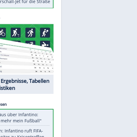
Berger im Wandel der Zeit
Todsünden im Restaurant
Die teuersten Neuzugänge der
BVB-Geschichte
Die gruseligsten Ort der Welt
Daten zwischen Windows und
Android austauschen
Ein Hyperschall-Jet für die Straße
Datencenter