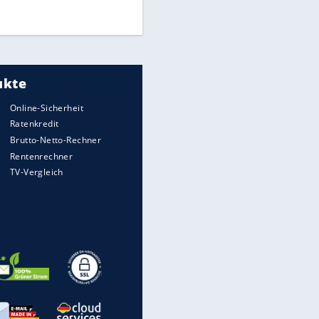
DFB: Ermittlungen im "Fall
Freigang" dauern noch an
"Sehr hohe Qualität":
Lewandowski mit Doppelpack