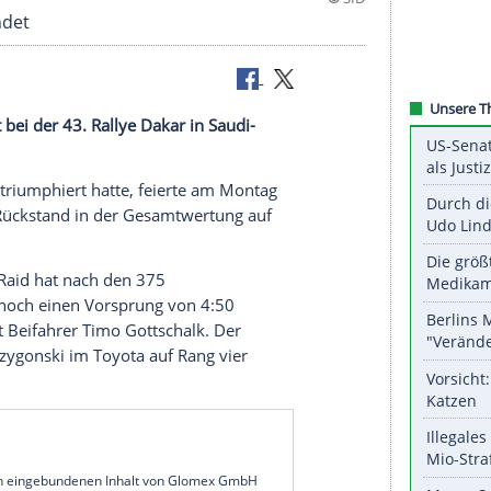
r Loeb beendet
ttiyah
bläst bei der 43.
Rallye Dakar
in
Saudi-
5 und 2019 triumphiert hatte, feierte am Montag
rkürzte den Rückstand in der Gesamtwertung auf