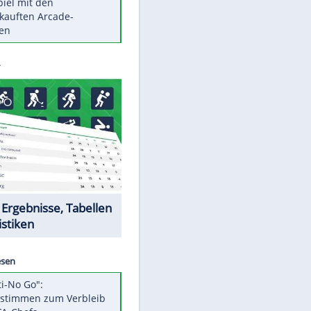
Die größten Mythen über
Medikamente
Berlins Matchwinner Grönning:
"Veränderte Perspektive"
Vorsicht: Diese 17 Dinge hassen
Katzen
Illegales Asphalt-Kartell muss
Mio-Strafe zahlen
Memo-Spiel mit den
meistverkauften Arcade-
Maschinen
Datencenter