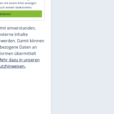
Glomex GmbH
Wir benötigen Ihre Zustimmung, um den
von unserer Redaktion eingebundenen
Inhalt von Glomex GmbH anzuzeigen. Sie
können diesen mit einem Klick anzeigen
lassen und auch wieder deaktivieren.
jetzt aktivieren
Ich bin damit einverstanden,
dass mir externe Inhalte
angezeigt werden. Damit können
personenbezogene Daten an
Drittplattformen übermittelt
werden.
Mehr dazu in unseren
Datenschutzhinweisen.