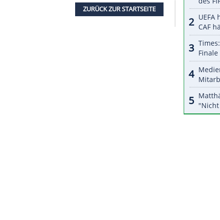
atoren am Montag mitteilten. Der Assistenz-Truck
 Beifahrer
Daniel Elena
mit der Ersatz-Ausrüstung
mierte daraufhin sein Team über den Ausfall und
 in
Saudi-Arabien
statt. Zuvor war das legendäre
sgetragen worden, aus Afrika hatte sich die
Dakar
Insgesamt stehen zwölf Etappen auf dem
n werden am 15. Januar nach 7776 Kilometern
ZURÜCK ZUR STARTS