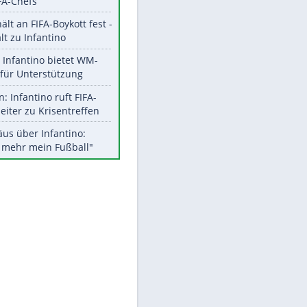
Aktuelle Ergebnisse, Tabellen
und Statistiken
Meistgelesen
"Infanti-No Go":
Pressestimmen zum Verbleib
des FIFA-Chefs
EITE
UEFA hält an FIFA-Boykott fest -
CAF hält zu Infantino