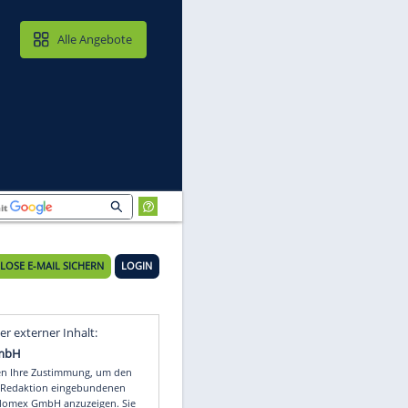
MAIL & CLOUD
Alle Angebote
KOSTENLOSE E-MAIL SICHERN
LOGIN
Video
Empfohlener externer Inhalt: