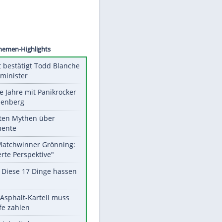
©
SID
Unsere Themen-Highlights
US-Senat bestätigt Todd Blanche
als Justizminister
Durch die Jahre mit Panikrocker
Udo Lindenberg