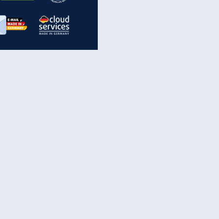
inanzen & Produkte
iscounter-Angebote
Online-Sicherheit
reenet Cloud
Ratenkredit
reenet Mail
Brutto-Netto-Rechner
reenet Webhosting
Rentenrechner
fz-Versicherung
TV-Vergleich