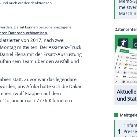
hen Team X-Raid hat nach den 375
nach Neom noch einen Vorsprung von 4:50
wertung ist Beifahrer
Timo Gottschalk
. Der
rer Jakub Przygonski im
Toyota
auf Rang vier
serer Redaktion eingebundenen Inhalt von Glomex GmbH
nzeigen lassen und auch wieder deaktivieren.
halte angezeigt werden. Damit können personenbezogene
r dazu in unseren Datenschutzhinweisen.
Loeb
, Zweitplatzierter von 2017, nach zwei