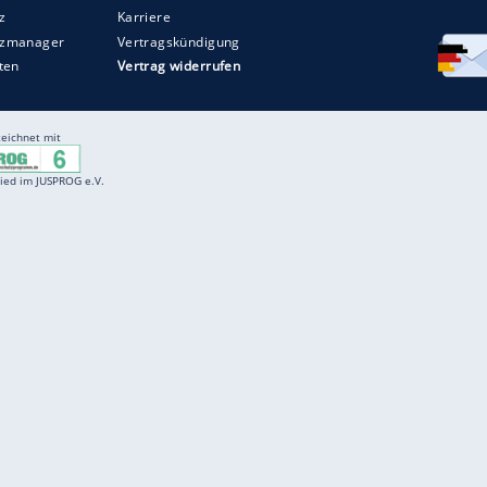
Entertainment
F
Cartoons
Spiele
D
Einbürgerungstest
Videos
f
Führerscheintest
Wissens-Quiz
f
Promi-Quiz
Witze
f
K
freenet