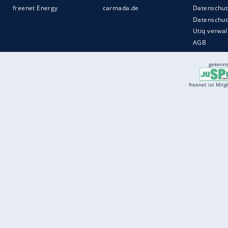
Services
Börse
Jobbörse
Spritpreis aktuell
Wetter
Ferientermine
Partnersuche
Online Angebote