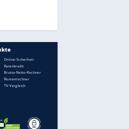
Times: Infantino bietet WM-
Finale für Unterstützung
Medien: Infantino ruft FIFA-
Mitarbeiter zu Krisentreffen
Matthäus über Infantino:
"Nicht mehr mein Fußball"