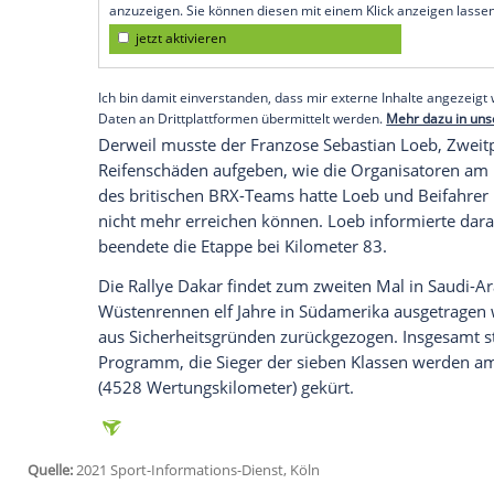
Der französische Mini-Pilot vom deutsc
Wertungskilometern der achten Etappe 
Minuten. Bester Deutscher in der Gesamt
Berliner liegt mit seinem polnischen Fah
(+1:38 Stunden).
Empfohlener externer Inhalt:
Glomex GmbH
Wir benötigen Ihre Zustimmung, um den von un
anzuzeigen. Sie können diesen mit einem Klick a
jetzt aktivieren
Ich bin damit einverstanden, dass mir externe In
Daten an Drittplattformen übermittelt werden.
Meh
Derweil musste der Franzose
Sebastian 