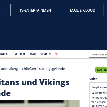
INTERNET
TV-ENTERTAINMENT
♥
IFESTYLE
DIGITAL
SPIELEN
MAIL
DOMAIN
 NFL: Titans und Vikings schließen Trainingsgelände
FL: Titans und Vikings