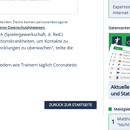
 das gab der Klub am Dienstag bekannt.
egen die Titans gespielt hatten (30:31), machten
erichten gab es auch dort positive Tests, eine
ag die Titans gegen die
Pittsburgh Steelers
und
ten werden, ist offen.
serer Redaktion eingebundenen Inhalt von Glomex GmbH
nzeigen lassen und auch wieder deaktivieren.
halte angezeigt werden. Damit können personenbezogene
r dazu in unseren Datenschutzhinweisen.
d der NFLPA (Spielergewerkschaft, d. Red.)
en für Infektionskrankheiten, um Kontakte zu