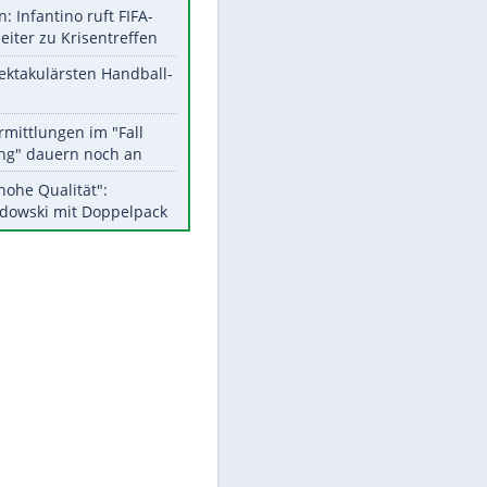
Aktuelle Ergebnisse, Tabellen
und Statistiken
EITE
Meistgelesen
Matthäus über Infantino:
"Nicht mehr mein Fußball"
Medien: Infantino ruft FIFA-
Mitarbeiter zu Krisentreffen