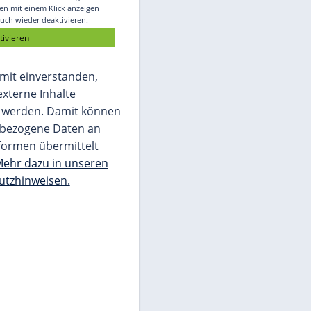
Glomex GmbH
Wir benötigen Ihre Zustimmung, um den
von unserer Redaktion eingebundenen
Inhalt von Glomex GmbH anzuzeigen. Sie
können diesen mit einem Klick anzeigen
lassen und auch wieder deaktivieren.
jetzt aktivieren
Ich bin damit einverstanden,
dass mir externe Inhalte
angezeigt werden. Damit können
personenbezogene Daten an
Drittplattformen übermittelt
werden.
Mehr dazu in unseren
Datenschutzhinweisen.