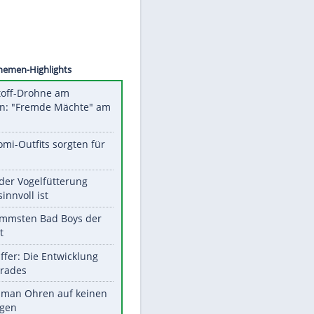
©
SID
Unsere Themen-Highlights
Sprengstoff-Drohne am
Flughafen: "Fremde Mächte" am
Werk?
Diese Promi-Outfits sorgten für