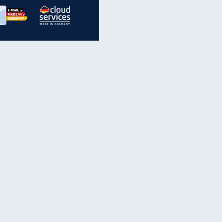
inanzen & Produkte
iscounter-Angebote
Online-Sicherheit
reenet Cloud
Ratenkredit
reenet Mail
Brutto-Netto-Rechner
reenet Webhosting
Rentenrechner
fz-Versicherung
TV-Vergleich