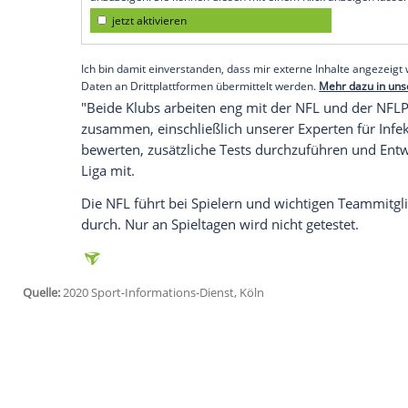
Köln
(SID) - Drei Spieler sind betroffen,
Die
Minnesota Vikings
, die am Sonntag g
ebenfalls die Tore dicht. Laut US-Medienb
Bestätigung steht noch aus. Ob am Sonnt
die Vikings bei den
Houston Texans
antre
Empfohlener externer Inhalt:
Glomex GmbH
Wir benötigen Ihre Zustimmung, um den von un
anzuzeigen. Sie können diesen mit einem Klick a
jetzt aktivieren
Ich bin damit einverstanden, dass mir externe In
Daten an Drittplattformen übermittelt werden.
Meh
"Beide Klubs arbeiten eng mit der
NFL
un
zusammen, einschließlich unserer Expert