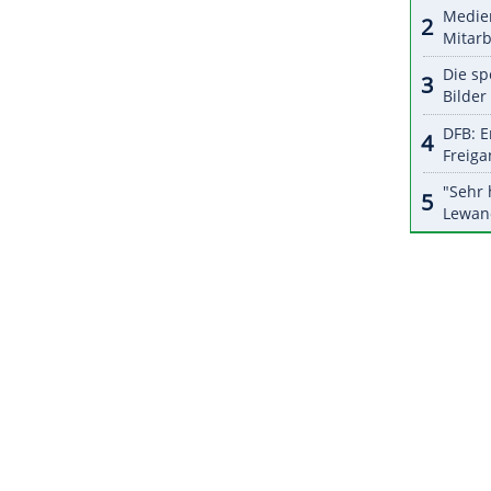
en und Entwicklungen zu überwachen", teilte die
 Teammitgliedern wie Trainern täglich Coronatests
tet.
ZURÜCK ZUR STARTS