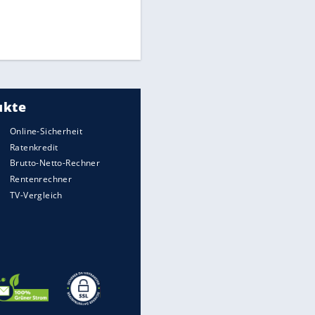
Die spektakulärsten Handball-
Bilder
DFB: Ermittlungen im "Fall
Freigang" dauern noch an
"Sehr hohe Qualität":
Lewandowski mit Doppelpack