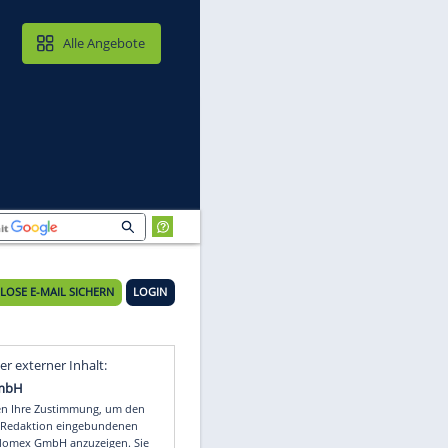
MAIL & CLOUD
Alle Angebote
KOSTENLOSE E-MAIL SICHERN
LOGIN
Video
Empfohlener externer Inhalt: