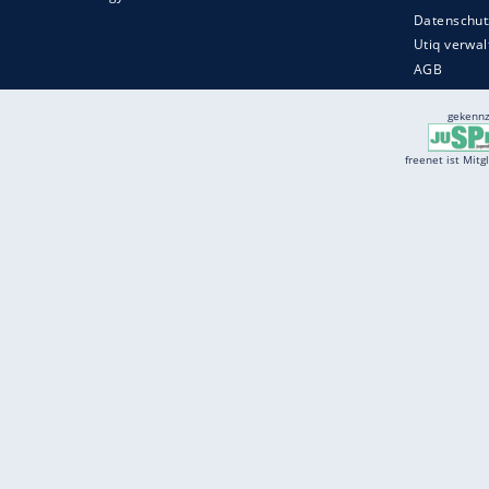
Services
Börse
Jobbörse
Spritpreis aktuell
Wetter
Ferientermine
Partnersuche
Online Angebote