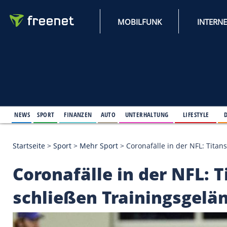
MOBILFUNK
NEWS
SPORT
FINANZEN
AUTO
UNTERHALTUNG
L
Startseite
>
Sport
>
Mehr Sport
>
Coronafälle in der
Coronafälle in der N