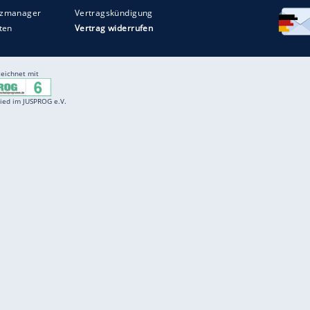
Entertainment
F
Cartoons
Spiele
D
Einbürgerungstest
Videos
f
Führerscheintest
Wissens-Quiz
f
Promi-Quiz
Witze
f
K
freenet