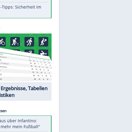
Aufruhr!
Was bei der Vogelfütterung
wirklich sinnvoll ist
Die schlimmsten Bad Boys der
Sportwelt
Im Zeitraffer: Die Entwicklung
des Lenkrades
So sollte man Ohren auf keinen
Fall reinigen
Experten-Tipps: Sicherheit im
Internet
Datencenter