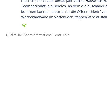
Köln
(SID) - Wegen der Corona-Pandemie 
bis 8. November) zahlreiche Maßnahmen 
Menschenmassen
im Zusammenhang mit 
einigen Startorten, Zielankünften und b
Radsportklassikers in Spanien nur eine s
in einer Mitteilung am Dienstag hieß. Be
Kletterpartie am berühmten Col du Tourm
Das Hygienekonzept werde "rigoros durchg
Kommunikationskampagne soll die Radsp
machen, die
Vuelta
"dieses Jahr von zu H
Teamparkplatz, ein Bereich, an dem die
kommen können, diesmal für die Öffentlic
Werbekarawane im Vorfeld der Etappen w