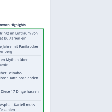
©
SID
Unsere Themen-Highlights
Drohne dringt im Luftraum von
Nato-Staat Bulgarien ein
Durch die Jahre mit Panikrocker
Udo Lindenberg