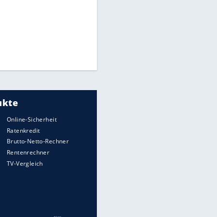
CAF hält zu Infantino
Times: Infantino bietet WM-
Finale für Unterstützung
Medien: Infantino ruft FIFA-
Mitarbeiter zu Krisentreffen
Millionendeal perfekt:
Diomande wechselt nach
Madrid