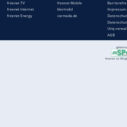
Services
Börse
Jobbörse
Spritpreis aktuell
Wetter
Ferientermine
Partnersuche