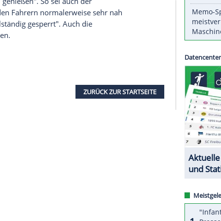
haben die Veranstalter der
Vuelta
(20. Oktober
beschlossen, um "jegliche Art von
der Veranstaltung zu vermeiden". So wird an
ei Bergetappen der 75. Ausgabe des
ehr begrenzte Anzahl von Fans zugelassen, wie es
troffen von den
Einschränkungen
wird auch die
alet sein.
esetzt", wie die Organisatoren mitteilten. Eine
ortfans "auf die Notwendigkeit aufmerksam"
ause aus zu genießen". So sei auch der
 Zuschauer den Fahrern normalerweise sehr nah
hkeit "vollständig gesperrt". Auch die
ird ausfallen.