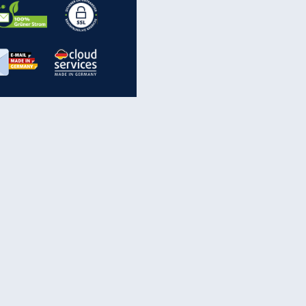
inanzen & Produkte
iscounter-Angebote
Online-Sicherheit
reenet Cloud
Ratenkredit
reenet Mail
Brutto-Netto-Rechner
reenet Webhosting
Rentenrechner
fz-Versicherung
TV-Vergleich