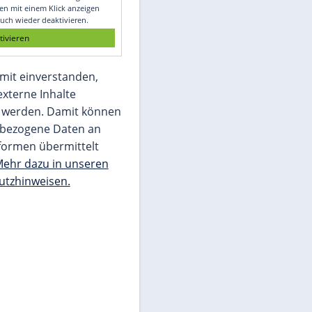
Glomex GmbH
Wir benötigen Ihre Zustimmung, um den
von unserer Redaktion eingebundenen
Inhalt von Glomex GmbH anzuzeigen. Sie
können diesen mit einem Klick anzeigen
lassen und auch wieder deaktivieren.
jetzt aktivieren
Ich bin damit einverstanden,
dass mir externe Inhalte
angezeigt werden. Damit können
personenbezogene Daten an
Drittplattformen übermittelt
werden.
Mehr dazu in unseren
Datenschutzhinweisen.