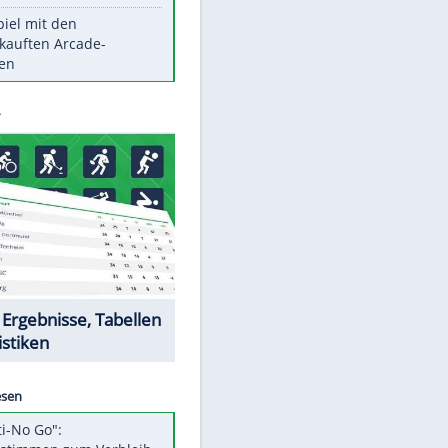
Die größten Mythen über
Medikamente
Witteks über Beinahe-
Amputation: "Hätte böse enden
können"
Vorsicht: Diese 17 Dinge hassen
Katzen
Illegales Asphalt-Kartell muss
Mio-Strafe zahlen
Memo-Spiel mit den
meistverkauften Arcade-
Maschinen
Datencenter