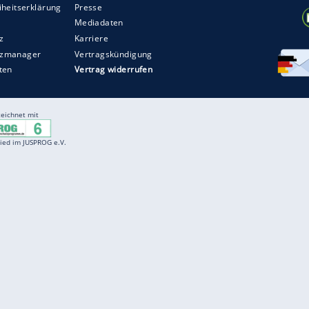
Entertainment
F
Cartoons
Spiele
D
Einbürgerungstest
Videos
f
Führerscheintest
Wissens-Quiz
f
Promi-Quiz
Witze
f
K