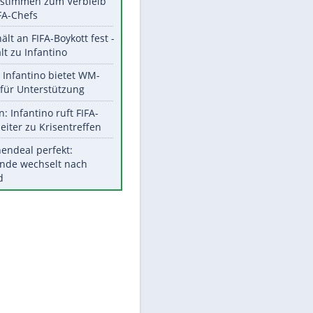
EITE
Aktuelle Ergebnisse, Tabellen
und Statistiken
Meistgelesen
"Infanti-No Go":
Pressestimmen zum Verbleib
des FIFA-Chefs
UEFA hält an FIFA-Boykott fest -