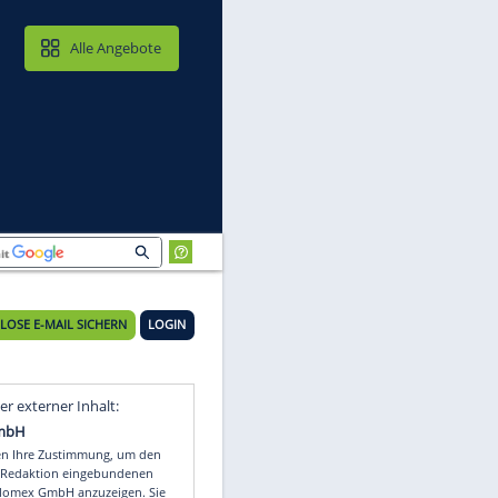
MAIL & CLOUD
Alle Angebote
KOSTENLOSE E-MAIL SICHERN
LOGIN
Video
Empfohlener externer Inhalt: