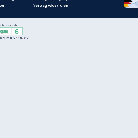
Entertainment
F
Cartoons
Spiele
D
Einbürgerungstest
Videos
f
Führerscheintest
Wissens-Quiz
f
Promi-Quiz
Witze
f
K
freenet
Kundenservice
Gender-Hinweis