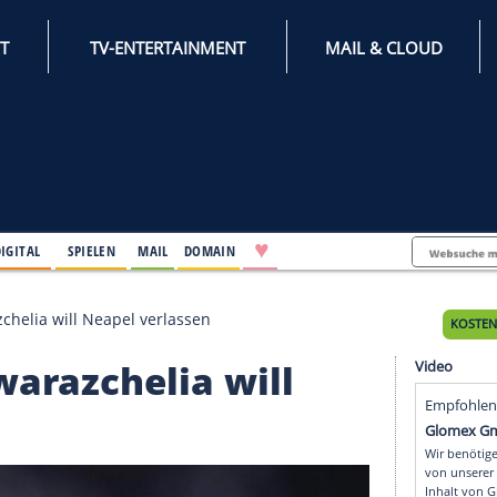
INTERNET
TV-ENTERTAINMENT
♥
IFESTYLE
DIGITAL
SPIELEN
MAIL
DOMAIN
gier Kwarazchelia will Neapel verlassen
er Kwarazchelia will