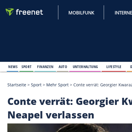
MOBILFUNK
NEWS
SPORT
FINANZEN
AUTO
UNTERHALTUNG
L
Startseite
>
Sport
>
Mehr Sport
>
Conte verrät: Geor
Conte verrät: Georgi