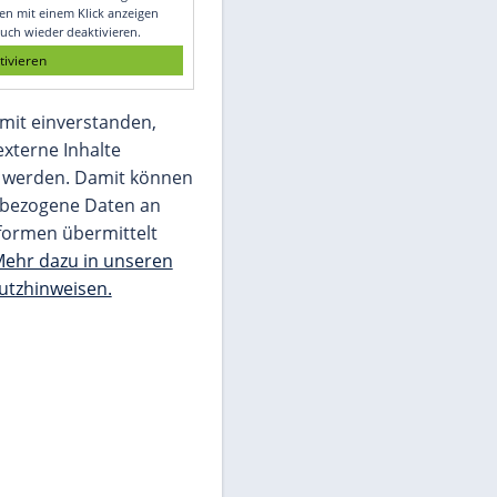
Glomex GmbH
Wir benötigen Ihre Zustimmung, um den
von unserer Redaktion eingebundenen
Inhalt von Glomex GmbH anzuzeigen. Sie
können diesen mit einem Klick anzeigen
lassen und auch wieder deaktivieren.
jetzt aktivieren
Ich bin damit einverstanden,
dass mir externe Inhalte
angezeigt werden. Damit können
personenbezogene Daten an
Drittplattformen übermittelt
werden.
Mehr dazu in unseren
Datenschutzhinweisen.