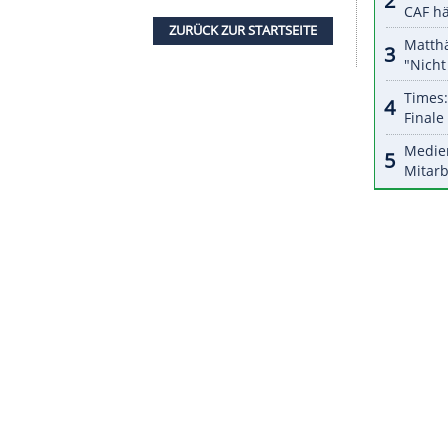
halte angezeigt werden. Damit können personenbezogene
r dazu in unseren Datenschutzhinweisen.
"nicht an die Kette zu legen". Das Problem
te
. "Ich möchte nicht, dass er denkt, ich hätte den
en sollte", sagte
Conte
.
nen Wechsel zu
Paris Saint-Germain
gegeben. Im
n 80
Millionen
Euro
. Entsprechende
Gerüchte
mmentieren.
elt, in seiner
Premierensaison
feierte er mit dem
seit 1990.
ZURÜCK ZUR STARTS