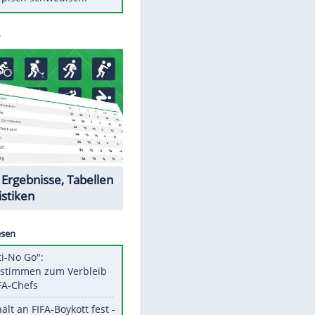
Diese Autos haben uns verlassen
Auftakt-Misere gestoppt: Berlin
gewinnt in Bochum
Mit diesen Tricks wird der Grill
ruckzuck sauber
So nutzt man alte Smartphones
sinnvoll
Das ist typisch schwedisch!
Datencenter