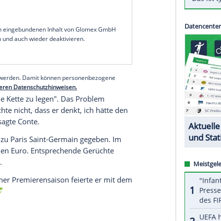
it dem Spieler gesprochen und er hat seine
äuscht", sagte sein
Trainer
Antonio Conte
vor dem
0.45 Uhr/DAZN).
as Gefühl zu geben, im Mittelpunkt unseres
nft
anderer Spieler zu zeigen, dass wir hier
 können", sagte
Conte
enttäuscht: "Offensichtlich
teien
davon zu überzeugen, gemeinsam
serer Redaktion eingebundenen Inhalt von Glomex GmbH
nzeigen lassen und auch wieder deaktivieren.