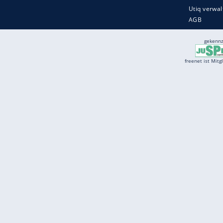
Services
Börse
Jobbörse
Spritpreis aktuell
Wetter
Ferientermine
Partnersuche
Online Angebote
freenet Mobilfunk
freenet Video