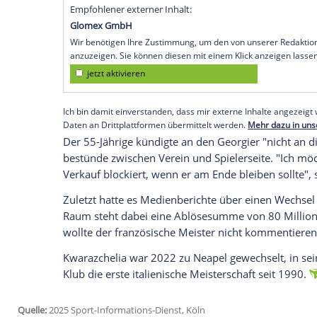
gebeten, wechseln zu dürfen. Ich habe m
Entscheidung bestätigt. Ich bin sehr entt
Duell gegen Hellas
Verona
am
Sonntag
(2
"Seit sechs Monaten versuche ich, ihm d
Projekts zu stehen, und ihm mit der
Anku
immer noch etwas Besonderes erreichen
habe ich nicht genug getan, um beide
Par
weiterzumachen."
Empfohlener externer Inhalt:
Glomex GmbH
Wir benötigen Ihre Zustimmung, um den von un
anzuzeigen. Sie können diesen mit einem Klick a
jetzt aktivieren