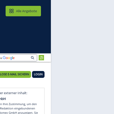
MAIL & CLOUD
Alle Angebote
KOSTENLOSE E-MAIL SICHERN
LOGIN
Video
Empfohlener externer Inhalt: