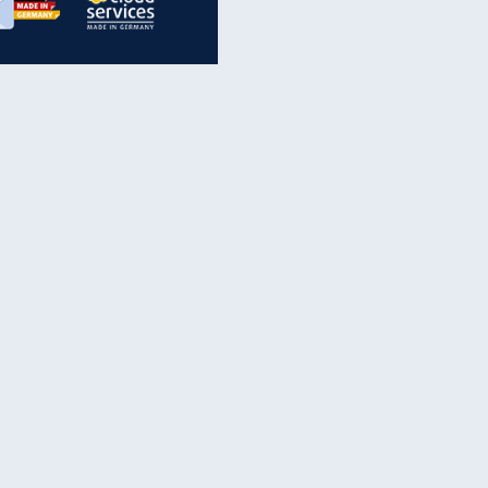
inanzen & Produkte
iscounter-Angebote
Online-Sicherheit
reenet Cloud
Ratenkredit
reenet Mail
Brutto-Netto-Rechner
reenet Webhosting
Rentenrechner
fz-Versicherung
TV-Vergleich