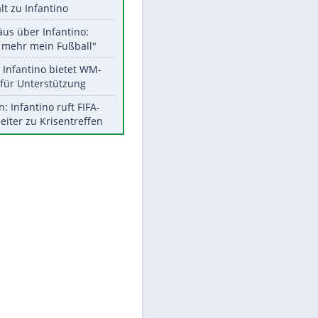
Aktuelle Ergebnisse, Tabellen
und Statistiken
Meistgelesen
"Infanti-No Go":
Pressestimmen zum Verbleib
des FIFA-Chefs
UEFA hält an FIFA-Boykott fest -
CAF hält zu Infantino
EITE
Matthäus über Infantino:
"Nicht mehr mein Fußball"