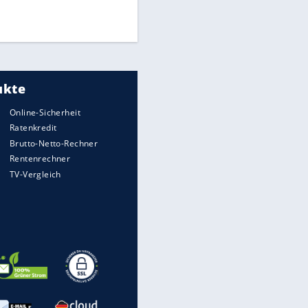
Times: Infantino bietet WM-
Finale für Unterstützung
Medien: Infantino ruft FIFA-
Mitarbeiter zu Krisentreffen