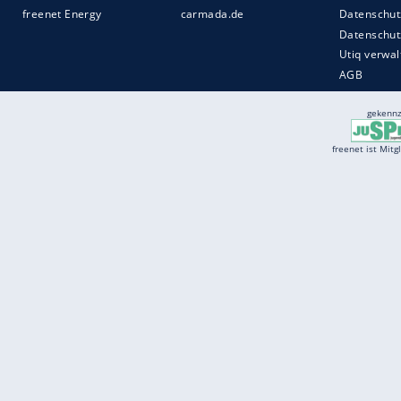
Services
Börse
Jobbörse
Spritpreis aktuell
Wetter
Ferientermine
Partnersuche
Online Angebote