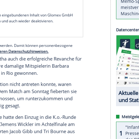
hen Spiele
in
Tokio
setzte sich
Ludwig
mit ihrer
 die Brasilianerinnen Agatha
it 2:1 (21:19, 19:21, 16:14) durch und zog ins
Duo
auf gegen Lidianny Echevarria Benitez/
Leila
pril Ross/Alix Klineman (USA).
Es ist einfach ein schönes Gefühl, weiter dabei zu
 in
Tokio
. Dann werden wir mal sehen, wie lange."
zu Spiel."
serer Redaktion eingebundenen Inhalt von Glomex GmbH
nzeigen lassen und auch wieder deaktivieren.