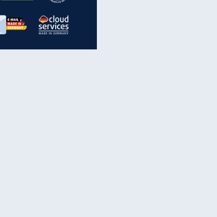
inanzen & Produkte
iscounter-Angebote
Online-Sicherheit
reenet Cloud
Ratenkredit
reenet Mail
Brutto-Netto-Rechner
reenet Webhosting
Rentenrechner
fz-Versicherung
TV-Vergleich