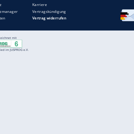
Entertainment
F
Cartoons
Spiele
D
Einbürgerungstest
Videos
f
Führerscheintest
Wissens-Quiz
f
Promi-Quiz
Witze
f
K
freenet