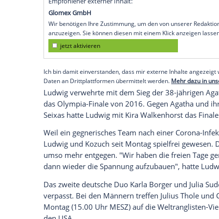
Tokio (SID) - Im
Achtelfinale
der
Olympisc
neuen Partnerin
Margareta Kozuch
gegen
Bednarczuk und
Eduarda
Santos
Lisboa
m
Viertelfinale
ein. Dort trifft das deutsche
Consuelo Martinez Ortega
(
Kuba
) oder A
"Wir sind einfach nur stolz aufeinander. 
sein", sagte
Ludwig
: "Wir bleiben erstmal
Kozuch
ergänzte: "Wir schauen von Spiel 
Empfohlener externer Inhalt:
Glomex GmbH
Wir benötigen Ihre Zustimmung, um den von un
anzuzeigen. Sie können diesen mit einem Klick a
jetzt aktivieren