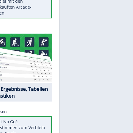
Die größten Mythen über
Medikamente
Berlins Matchwinner Grönning:
"Veränderte Perspektive"
Vorsicht: Diese 17 Dinge hassen
Katzen
Illegales Asphalt-Kartell muss
Mio-Strafe zahlen
Memo-Spiel mit den
meistverkauften Arcade-
Maschinen
Datencenter