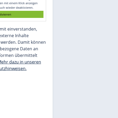
Glomex GmbH
Wir benötigen Ihre Zustimmung, um den
von unserer Redaktion eingebundenen
Inhalt von Glomex GmbH anzuzeigen. Sie
können diesen mit einem Klick anzeigen
lassen und auch wieder deaktivieren.
jetzt aktivieren
Ich bin damit einverstanden,
dass mir externe Inhalte
angezeigt werden. Damit können
personenbezogene Daten an
Drittplattformen übermittelt
werden.
Mehr dazu in unseren
Datenschutzhinweisen.