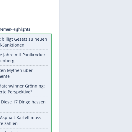
©
SID
Unsere Themen-Highlights
US-Senat billigt Gesetz zu neuen
Russland-Sanktionen
Durch die Jahre mit Panikrocker
Udo Lindenberg