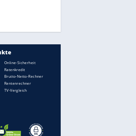
Times: Infantino bietet WM-
Finale für Unterstützung
EITE
Medien: Infantino ruft FIFA-
Mitarbeiter zu Krisentreffen
Matthäus über Infantino:
"Nicht mehr mein Fußball"