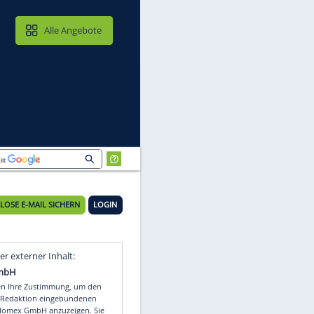
MAIL & CLOUD
Alle Angebote
KOSTENLOSE E-MAIL SICHERN
LOGIN
Video
Empfohlener externer Inhalt: