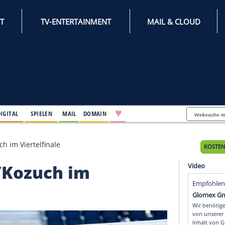
INTERNET
TV-ENTERTAINMENT
♥
IFESTYLE
DIGITAL
SPIELEN
MAIL
DOMAIN
udwig/Kozuch im Viertelfinale
dwig/Kozuch im