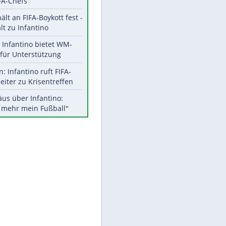
Aktuelle Ergebnisse, Tabellen
und Statistiken
Meistgelesen
"Infanti-No Go":
Pressestimmen zum Verbleib
des FIFA-Chefs
UEFA hält an FIFA-Boykott fest -
CAF hält zu Infantino