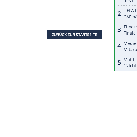
halte angezeigt werden. Damit können personenbezogene
r dazu in unseren Datenschutzhinweisen.
hrigen Agatha auch die erfolgreiche
Revanche
für
tha und ihre damalige Mitspielerin
Barbara
t
das
Finale
in Rio gewonnen.
orona-Infektion nicht antreten konnte, waren
i gewesen. Dem Match am Sonntag fieberten sie
eien Tage genossen, um runterzukommen und
 hatte
Ludwig
gesagt.
nd
Julia Sude
hatte den Einzug in die K.o.-Runde
 Thole
und
Clemens Wickler
im
Achtelfinale
am
glisten-Vierten
Jacob Gibb
und Tri Bourne aus