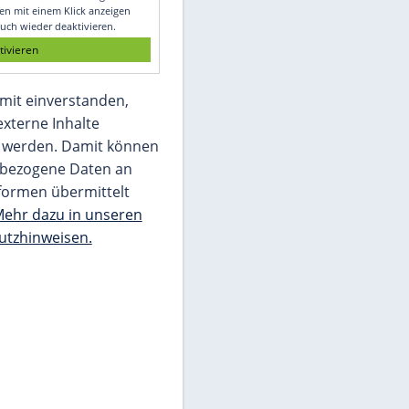
Glomex GmbH
Wir benötigen Ihre Zustimmung, um den
von unserer Redaktion eingebundenen
Inhalt von Glomex GmbH anzuzeigen. Sie
können diesen mit einem Klick anzeigen
lassen und auch wieder deaktivieren.
jetzt aktivieren
Ich bin damit einverstanden,
dass mir externe Inhalte
angezeigt werden. Damit können
personenbezogene Daten an
Drittplattformen übermittelt
werden.
Mehr dazu in unseren
Datenschutzhinweisen.