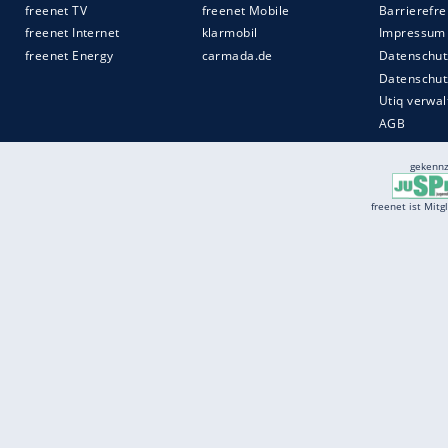
Services
Börse
Jobbörse
Spritpreis aktuell
Wetter
Ferientermine
Partnersuche