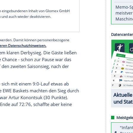
Siegen gingen die Ulmer an den MLP Academics
ünchen
(beide 9:4) vorbei. Die Verfolger treffen
.
ts ihre Chance zum Sprung auf Platz eins nicht
denburg
verloren die Franken 85:96 (40:38) und
alle
eines Sieges hätte das Team von Trainer Sasa
delberg
,
München
und
Ulm
überholt.
serer Redaktion eingebundenen Inhalt von Glomex GmbH
nzeigen lassen und auch wieder deaktivieren.
halte angezeigt werden. Damit können personenbezogene