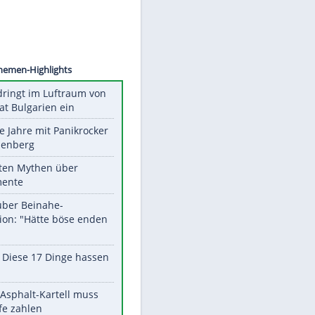
©
SID
Unsere Themen-Highlights
Drohne dringt im Luftraum von
Nato-Staat Bulgarien ein
Durch die Jahre mit Panikrocker
Udo Lindenberg