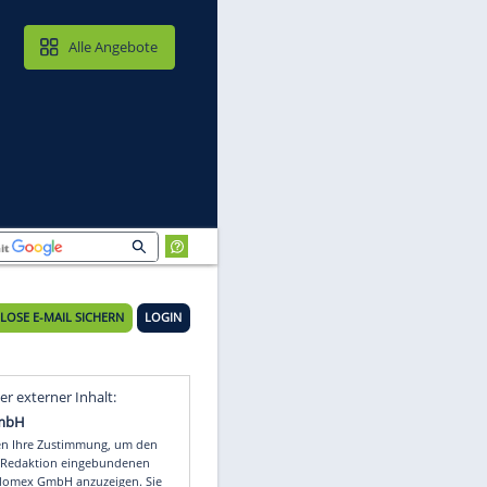
MAIL & CLOUD
Alle Angebote
KOSTENLOSE E-MAIL SICHERN
LOGIN
Video
Empfohlener externer Inhalt: