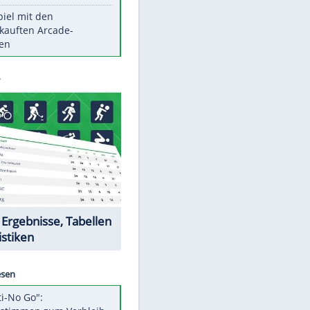
Die größten Mythen über
Medikamente
Witteks über Beinahe-
Amputation: "Hätte böse enden
können"
Vorsicht: Diese 17 Dinge hassen
Katzen
Illegales Asphalt-Kartell muss
Mio-Strafe zahlen
Memo-Spiel mit den
meistverkauften Arcade-
Maschinen
Datencenter