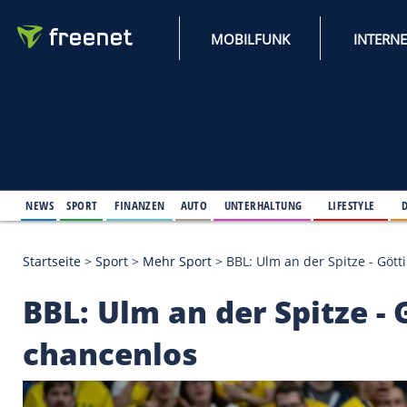
MOBILFUNK
NEWS
SPORT
FINANZEN
AUTO
UNTERHALTUNG
L
Startseite
>
Sport
>
Mehr Sport
>
BBL: Ulm an der S
BBL: Ulm an der Spit