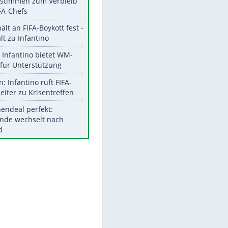
Aktuelle Ergebnisse, Tabellen
und Statistiken
Meistgelesen
"Infanti-No Go":
Pressestimmen zum Verbleib
EITE
des FIFA-Chefs
UEFA hält an FIFA-Boykott fest -