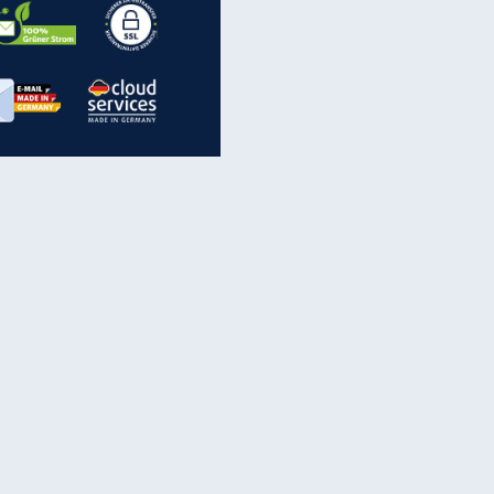
inanzen & Produkte
iscounter-Angebote
Online-Sicherheit
reenet Cloud
Ratenkredit
reenet Mail
Brutto-Netto-Rechner
reenet Webhosting
Rentenrechner
fz-Versicherung
TV-Vergleich