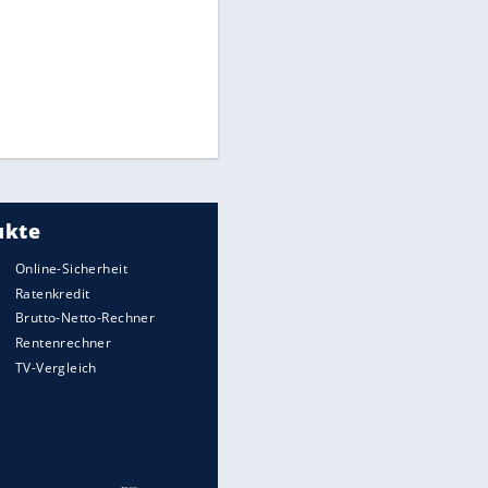
CAF hält zu Infantino
Times: Infantino bietet WM-
Finale für Unterstützung
Medien: Infantino ruft FIFA-
Mitarbeiter zu Krisentreffen
Millionendeal perfekt:
Diomande wechselt nach
Madrid