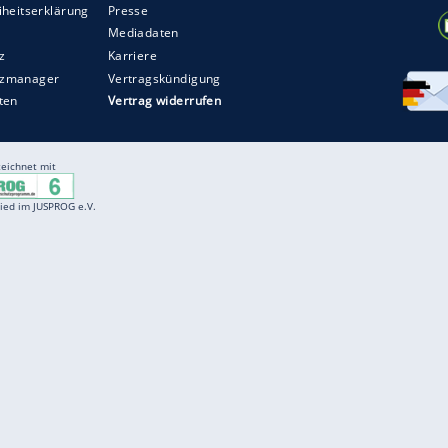
Entertainment
F
Cartoons
Spiele
D
Einbürgerungstest
Videos
f
Führerscheintest
Wissens-Quiz
f
Promi-Quiz
Witze
f
K