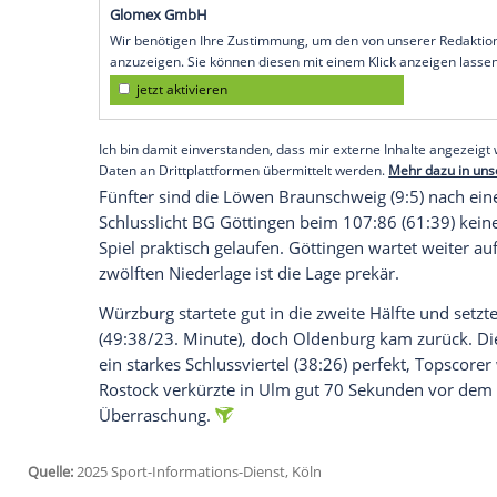
zweiten Hälfte 82:72 (48:28), mit 10:4 
Heidelberg
und
Titelverteidiger
Bayern
M
am Sonntag (16.30 Uhr/Dyn) aufeinander
Zuvor hatten die FIT/One
Würzburg
Baske
nutzen können. Bei den
EWE Baskets Ol
bleiben mit einer 9:5-Bilanz Vierter. Im
F
Filipovski zumindest vorübergehend
Hei
Empfohlener externer Inhalt:
Glomex GmbH
Wir benötigen Ihre Zustimmung, um den von un
anzuzeigen. Sie können diesen mit einem Klick a
jetzt aktivieren
Ich bin damit einverstanden, dass mir externe In