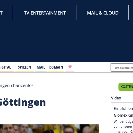
INTERNET
TV-ENTERTAINMENT
♥
IFESTYLE
DIGITAL
SPIELEN
MAIL
DOMAIN
pitze - Göttingen chancenlos
ze - Göttingen