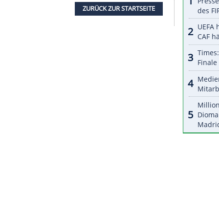
r dazu in unseren Datenschutzhinweisen.
5) nach einem klaren
Derbysieg
. Die Gäste ließen
1:39) keine Chance - schon zur Pause war das
t weiter auf den zweiten
Saisonsieg
, nach der
e und setzte sich mit einem 9:0-Lauf etwas ab
 zurück. Die
EWE Baskets
machten den Sieg durch
,
Topscorer
war Artur Konontsuk (30 Punkte).
 vor dem Ende auf 72:76, schaffte aber keine
ZURÜCK ZUR STARTS