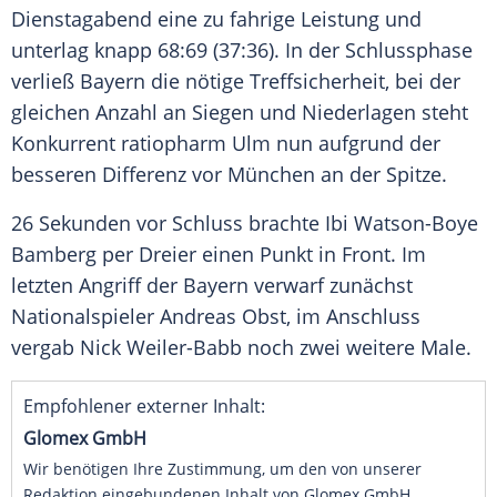
Dienstagabend eine zu fahrige
Leistung
und
unterlag knapp 68:69 (37:36). In der
Schlussphase
verließ
Bayern
die nötige
Treffsicherheit
, bei der
gleichen Anzahl an
Siegen
und Niederlagen steht
Konkurrent ratiopharm Ulm nun aufgrund der
besseren Differenz vor
München
an der Spitze.
26 Sekunden vor Schluss brachte Ibi Watson-Boye
Bamberg
per Dreier einen Punkt in
Front
. Im
letzten Angriff der
Bayern
verwarf zunächst
Nationalspieler
Andreas Obst
, im Anschluss
vergab
Nick Weiler-Babb
noch zwei weitere Male.
Empfohlener externer Inhalt:
Glomex GmbH
Wir benötigen Ihre Zustimmung, um den von unserer
Redaktion eingebundenen Inhalt von Glomex GmbH