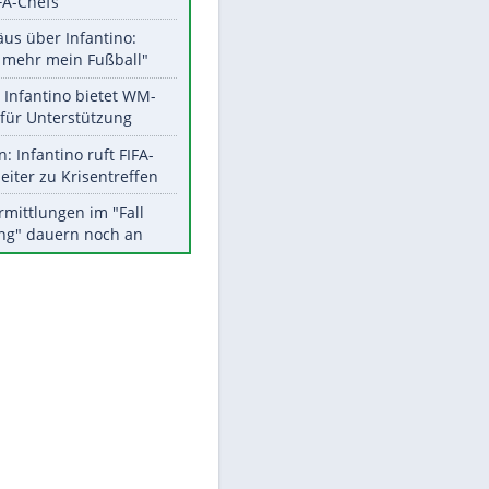
Aktuelle Ergebnisse, Tabellen
und Statistiken
EITE
Meistgelesen
"Infanti-No Go":
Pressestimmen zum Verbleib
des FIFA-Chefs
Matthäus über Infantino:
"Nicht mehr mein Fußball"