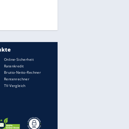
Times: Infantino bietet WM-
Finale für Unterstützung
Medien: Infantino ruft FIFA-
Mitarbeiter zu Krisentreffen
DFB: Ermittlungen im "Fall
Freigang" dauern noch an