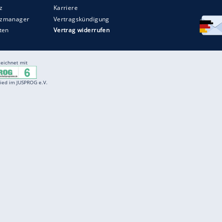
Entertainment
F
Cartoons
Spiele
D
Einbürgerungstest
Videos
f
Führerscheintest
Wissens-Quiz
f
Promi-Quiz
Witze
f
K
freenet