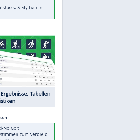
Aufruhr!
Was bei der Vogelfütterung
wirklich sinnvoll ist
"Infanti-No Go": Pressestimmen
zum Verbleib des FIFA-Chefs
Im Zeitraffer: Die Entwicklung
des Lenkrades
Lebensmittel, die nicht schlecht
werden
Sicherheitstools: 5 Mythen im
Check
Datencenter