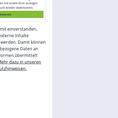
Glomex GmbH
Wir benötigen Ihre Zustimmung, um den
von unserer Redaktion eingebundenen
Inhalt von Glomex GmbH anzuzeigen. Sie
können diesen mit einem Klick anzeigen
lassen und auch wieder deaktivieren.
jetzt aktivieren
Ich bin damit einverstanden,
dass mir externe Inhalte
angezeigt werden. Damit können
personenbezogene Daten an
Drittplattformen übermittelt
werden.
Mehr dazu in unseren
Datenschutzhinweisen.