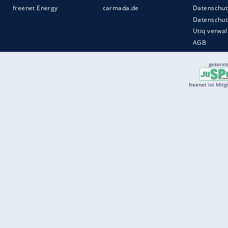
Services
Börse
Jobbörse
Spritpreis aktuell
Wetter
Ferientermine
Partnersuche
Online Angebote