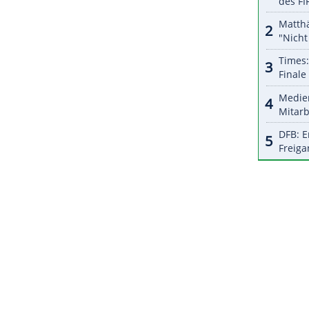
r dazu in unseren Datenschutzhinweisen.
celona am kommenden Samstag (16.15 Uhr/DAZN)
ist nach dem Rückspiel der Champions-League-Play-
Woche am 02. März (21.00/DAZN) gegen den FC
ZURÜCK ZUR STARTS