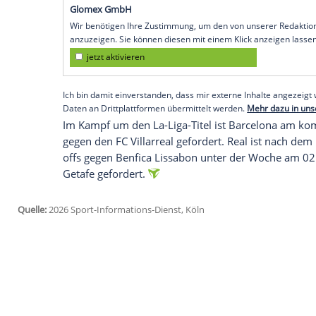
und wurde ihrer Favoritenrolle gegen Auf
Nachdem die Blaugrana erst am vorigen S
hatten vorbeiziehen lassen müssen, profi
(60) in Osasuna.
Gegen das abstiegsgefährdete Levante war
Marc Bernal (4.) und Frenkie de Jongs 2:0
In der Schlussphase erhöhte Fermin Lope
Empfohlener externer Inhalt:
Glomex GmbH
Wir benötigen Ihre Zustimmung, um den von un
anzuzeigen. Sie können diesen mit einem Klick a
jetzt aktivieren
Ich bin damit einverstanden, dass mir externe In