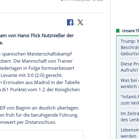
©
AFP/SID/JOSE
se ist das Team von Hansi Flick Nutznießer der
 in Osasuna.
al Madrid im spanischen Meisterschaftskampf
ga zurückerobert. Die Mannschaft von Trainer
Pflichtspielniederlagen in Folge formverbessert