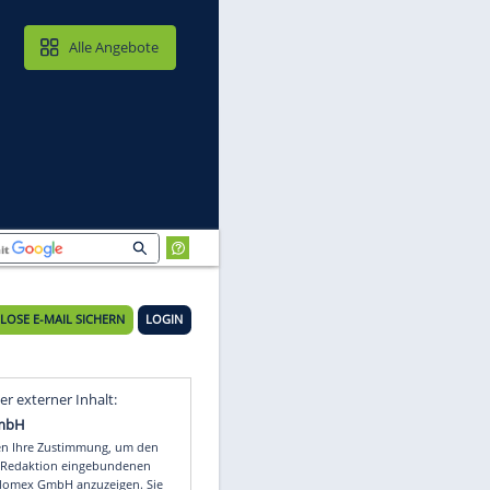
MAIL & CLOUD
Alle Angebote
KOSTENLOSE E-MAIL SICHERN
LOGIN
a
Video
Empfohlener externer Inhalt: