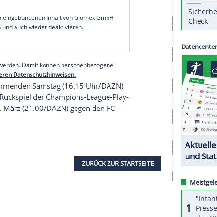
steiger UD Levante mit 3:0 (2:0) gerecht.
pieltag den Erzrivalen aus Madrid in der Tabelle
tierte Barca (61 Punkte) vom 1:2 der Königlichen
 die Flick-Elf von Beginn an deutlich überlegen.
 (32.) sorgten früh für die beruhigende Führung.
z (81.) sehenswert per Distanzschuss.
serer Redaktion eingebundenen Inhalt von Glomex GmbH
nzeigen lassen und auch wieder deaktivieren.
halte angezeigt werden. Damit können personenbezogene