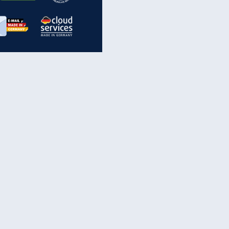
inanzen & Produkte
iscounter-Angebote
Online-Sicherheit
reenet Cloud
Ratenkredit
reenet Mail
Brutto-Netto-Rechner
reenet Webhosting
Rentenrechner
fz-Versicherung
TV-Vergleich