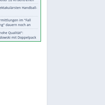
EITE
Aktuelle Ergebnisse, Tabellen
und Statistiken
Meistgelesen
Matthäus über Infantino:
"Nicht mehr mein Fußball"
Medien: Infantino ruft FIFA-
Mitarbeiter zu Krisentreffen
Die spektakulärsten Handball-
Bilder