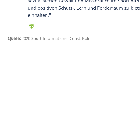
Köln
(SID) - Wie der LSVBW am Sonntag m
angestellten Trainer sowie weitere ver
sexualisierter Gewalt gegenüber Sportl
Aufklärung seien bereits in die Wege ge
momentan zum Schutz aller Betroffenen 
Der LSVBW verurteilte in der Mitteilung 
ist klar, dass wir direkt reagieren müsse
herangetragen wird", sagte LSVBW-Präsi
Sport in
Baden-Württemberg
hat sich in
sexualisierten Gewalt und Missbrauch im
und positiven Schutz-, Lern und Förderr
einhalten."
Quelle:
2020 Sport-Informations-Dienst, Köln