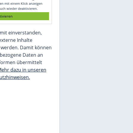
Glomex GmbH
Wir benötigen Ihre Zustimmung, um den
von unserer Redaktion eingebundenen
Inhalt von Glomex GmbH anzuzeigen. Sie
können diesen mit einem Klick anzeigen
lassen und auch wieder deaktivieren.
jetzt aktivieren
Ich bin damit einverstanden,
dass mir externe Inhalte
angezeigt werden. Damit können
personenbezogene Daten an
Drittplattformen übermittelt
werden.
Mehr dazu in unseren
Datenschutzhinweisen.