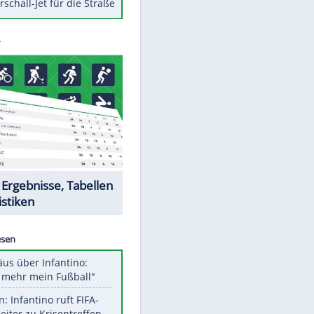
Berger im Wandel der Zeit
Todsünden im Restaurant
Die teuersten Neuzugänge der
BVB-Geschichte
Die gruseligsten Ort der Welt
Daten zwischen Windows und
Android austauschen
Ein Hyperschall-Jet für die Straße
Datencenter