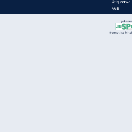
Services
Börse
Jobbörse
Spritpreis aktuell
Wetter
Ferientermine
Partnersuche
Online Angebote
freenet Mobilfunk
freenet Video