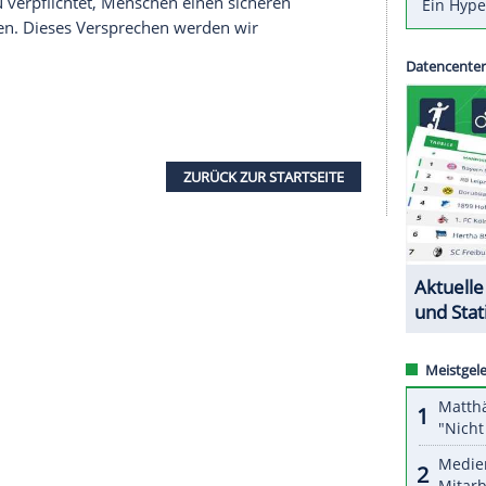
itteilte, liege gegen einen vom Verband
bandsfremde Personen der Verdacht von
erinnen vor. Die notwendigen Maßnahmen zur
leitet worden. Weitere Angaben könne der LSVBW
aber nicht machen.
jegliche Form von Gewalt aufs Schärfste. "Für uns
n, wenn ein derartiger Vorwurf an uns
dentin
Elvira Menzer-Haasis
: "Der organisierte
 seiner Erklärung zur Kindeswohlgefährdung,
 Sport dazu verpflichtet, Menschen einen sicheren
aum zu bieten. Dieses Versprechen werden wir