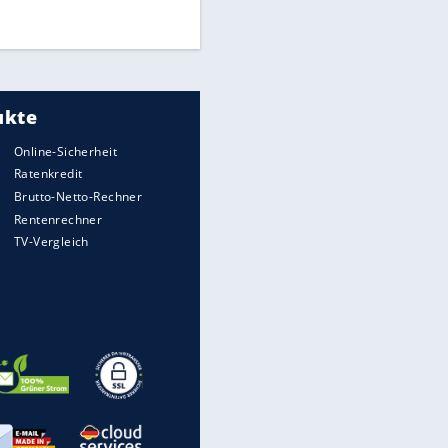
DFB: Ermittlungen im "Fall
Freigang" dauern noch an
"Sehr hohe Qualität":
Lewandowski mit Doppelpack