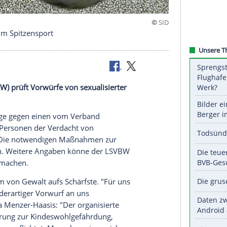
ter Gewalt im Spitzensport
rg (LSVBW) prüft Vorwürfe von sexualisierter
ersonen.