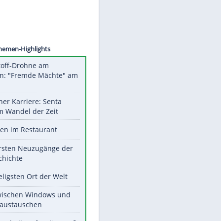
©
SID
Unsere Themen-Highlights
Sprengstoff-Drohne am
Flughafen: "Fremde Mächte" am
Werk?
Bilder einer Karriere: Senta