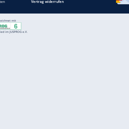
Entertainment
F
Cartoons
Spiele
D
Einbürgerungstest
Videos
f
Führerscheintest
Wissens-Quiz
f
Promi-Quiz
Witze
f
K
freenet
Kundenservice
Gender-Hinweis