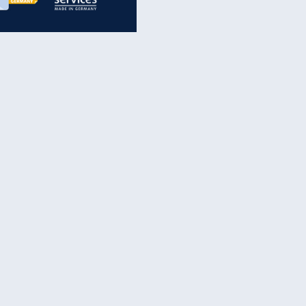
inanzen & Produkte
iscounter-Angebote
Online-Sicherheit
reenet Cloud
Ratenkredit
reenet Mail
Brutto-Netto-Rechner
reenet Webhosting
Rentenrechner
fz-Versicherung
TV-Vergleich