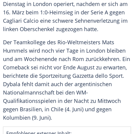
Dienstag
in
London
operiert, nachdem er sich am
16.
März
beim 1:0-Heimsieg in der
Serie A
gegen
Cagliari Calcio
eine schwere
Sehnenverletzung
im
linken
Oberschenkel
zugezogen hatte.
Der Teamkollege des Rio-Weltmeisters
Mats
Hummels
wird noch vier Tage in
London
bleiben
und am Wochenende nach
Rom
zurückkehren. Ein
Comeback sei nicht vor Ende
August
zu erwarten,
berichtete die Sportzeitung Gazzetta dello Sport.
Dybala
fehlt damit auch der argentinischen
Nationalmannschaft
bei den WM-
Qualifikationsspielen in der Nacht zu Mittwoch
gegen
Brasilien
, in Chile (4. Juni) und gegen
Kolumbien
(9. Juni).
Empfohlener externer Inhalt: