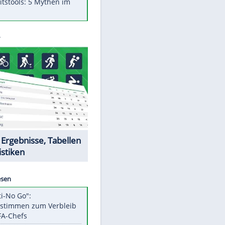
Was bei der Vogelfütterung
wirklich sinnvoll ist
"Infanti-No Go": Pressestimmen
zum Verbleib des FIFA-Chefs
Im Zeitraffer: Die Entwicklung
des Lenkrades
Lebensmittel, die nicht schlecht
werden
Sicherheitstools: 5 Mythen im
Check
Datencenter