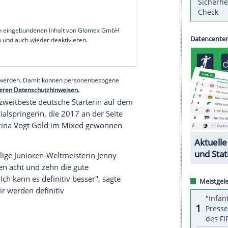
r deutschen Kombiniererin. Die erst 17 Jahre alte
8,0 m auf dem zweiten Rang und geht mit einem
rende Norwegerin Gyda Westvold Hansen in den
r/ZDF und Eurosport).
 Hansen ist die unumstrittene Topfavoritin auf
er Saison alle neun bisherigen Weltcups gewonnen
1,0 m und zählt zudem in der Loipe zu den besten
serer Redaktion eingebundenen Inhalt von Glomex GmbH
nzeigen lassen und auch wieder deaktivieren.