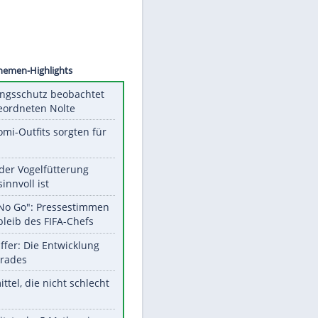
©
SID
Unsere Themen-Highlights
Verfassungsschutz beobachtet
AfD-Abgeordneten Nolte
Diese Promi-Outfits sorgten für
Aufruhr!