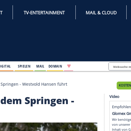
INTERNET
TV-ENTERTAINMENT
♥
IFESTYLE
DIGITAL
SPIELEN
MAIL
DOMAIN
e nach dem Springen - Westvold Hansen führt
nach dem Springen -