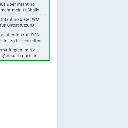
Aktuelle Ergebnisse, Tabellen
und Statistiken
Meistgelesen
"Infanti-No Go":
Pressestimmen zum Verbleib
des FIFA-Chefs
Matthäus über Infantino:
"Nicht mehr mein Fußball"
EITE