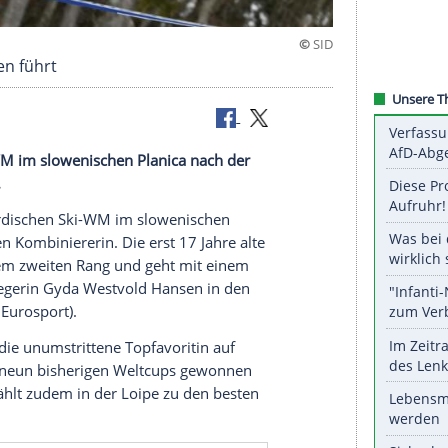
vold Hansen führt
ischen Ski-WM im slowenischen Planica nach der
biniererin.
ft bei der Nordischen Ski-WM im slowenischen