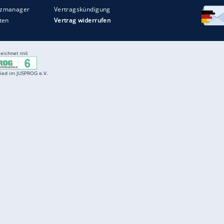
Entertainment
F
Cartoons
Spiele
D
Einbürgerungstest
Videos
f
Führerscheintest
Wissens-Quiz
f
Promi-Quiz
Witze
f
K
freenet