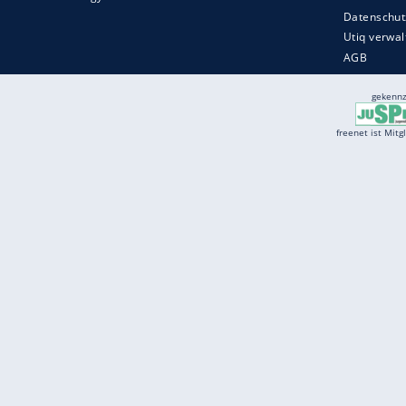
Services
Börse
Jobbörse
Spritpreis aktuell
Wetter
Ferientermine
Partnersuche
Online Angebote