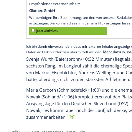
Planica nach der ersten WM-Medaille eine
Schülerin liegt nach einem Sprung auf 9
Rückstand von 20 Sekunden auf die füh
entscheidenden 5-km-Langlauf (14.15 Uh
Die ebenfalls erst 20 Jahre alte Westvold
Gold. Die Titelverteidigerin, die in dies
hat, sprang bei verkürztem Anlauf auf 9
Läuferinnen.
Empfohlener externer Inhalt:
Glomex GmbH
Wir benötigen Ihre Zustimmung, um den von un
anzuzeigen. Sie können diesen mit einem Klick a
jetzt aktivieren