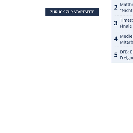
halte angezeigt werden. Damit können personenbezogene
r dazu in unseren Datenschutzhinweisen.
 liegt als zweitbeste deutsche Starterin auf dem
malige Spezialspringerin, die 2017 an der Seite
nger und Carina Vogt Gold im Mixed gewonnen
thletinnen.
 die ehemalige Junioren-Weltmeisterin Jenny
 den Plätzen acht und zehn die gute
d (DSV). "Ich kann es definitiv besser", sagte
h denke, wir werden definitiv
ZURÜCK ZUR STARTS