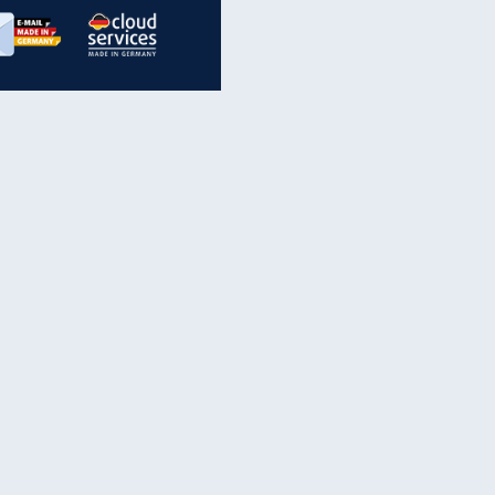
inanzen & Produkte
iscounter-Angebote
Online-Sicherheit
reenet Cloud
Ratenkredit
reenet Mail
Brutto-Netto-Rechner
reenet Webhosting
Rentenrechner
fz-Versicherung
TV-Vergleich