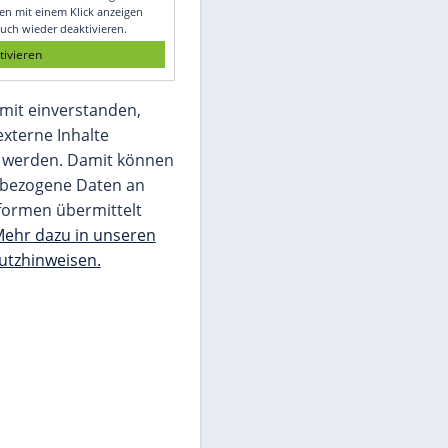
Glomex GmbH
Wir benötigen Ihre Zustimmung, um den
von unserer Redaktion eingebundenen
Inhalt von Glomex GmbH anzuzeigen. Sie
können diesen mit einem Klick anzeigen
lassen und auch wieder deaktivieren.
jetzt aktivieren
Ich bin damit einverstanden,
dass mir externe Inhalte
angezeigt werden. Damit können
personenbezogene Daten an
Drittplattformen übermittelt
werden.
Mehr dazu in unseren
Datenschutzhinweisen.