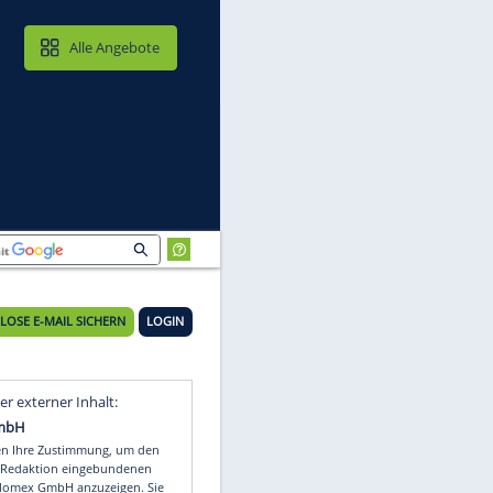
MAIL & CLOUD
Alle Angebote
KOSTENLOSE E-MAIL SICHERN
LOGIN
Video
Empfohlener externer Inhalt: