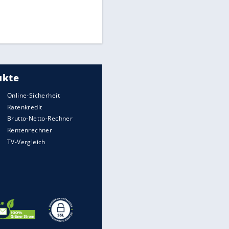
Times: Infantino bietet WM-
Finale für Unterstützung
Medien: Infantino ruft FIFA-
Mitarbeiter zu Krisentreffen
DFB: Ermittlungen im "Fall
Freigang" dauern noch an