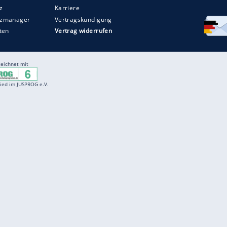
Entertainment
F
Cartoons
Spiele
D
Einbürgerungstest
Videos
f
Führerscheintest
Wissens-Quiz
f
Promi-Quiz
Witze
f
K
freenet