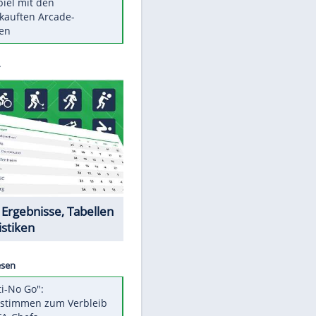
Die größten Mythen über
Medikamente
Auftakt-Misere gestoppt: Berlin
gewinnt in Bochum
Vorsicht: Diese 17 Dinge hassen
Katzen
Illegales Asphalt-Kartell muss
Mio-Strafe zahlen
Memo-Spiel mit den
meistverkauften Arcade-
Maschinen
Datencenter