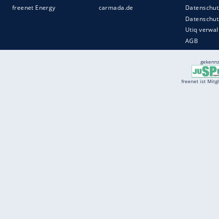
Services
Börse
Jobbörse
Spritpreis aktuell
Wetter
Ferientermine
Partnersuche
Online Angebote