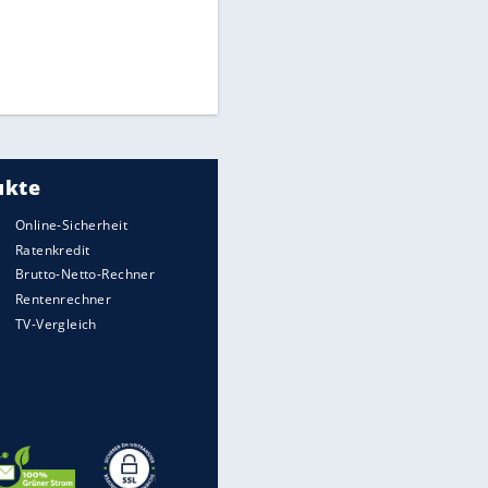
Matthäus über Infantino:
"Nicht mehr mein Fußball"
Times: Infantino bietet WM-
Finale für Unterstützung
Medien: Infantino ruft FIFA-
Mitarbeiter zu Krisentreffen