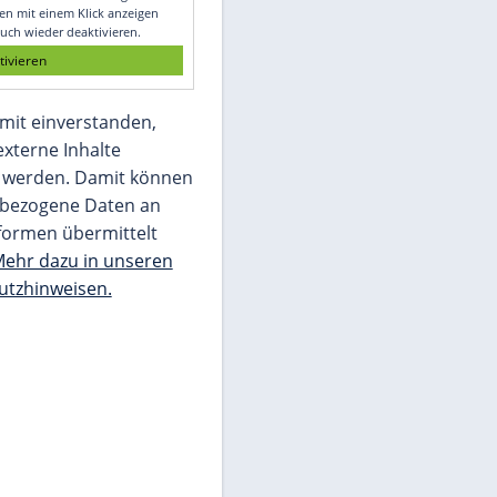
Glomex GmbH
Wir benötigen Ihre Zustimmung, um den
von unserer Redaktion eingebundenen
Inhalt von Glomex GmbH anzuzeigen. Sie
können diesen mit einem Klick anzeigen
lassen und auch wieder deaktivieren.
jetzt aktivieren
Ich bin damit einverstanden,
dass mir externe Inhalte
angezeigt werden. Damit können
personenbezogene Daten an
Drittplattformen übermittelt
werden.
Mehr dazu in unseren
Datenschutzhinweisen.