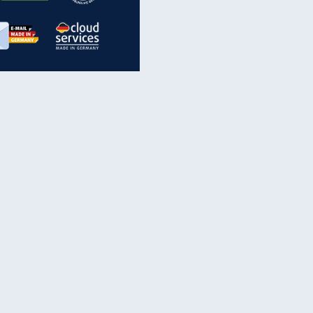
inanzen & Produkte
iscounter-Angebote
Online-Sicherheit
reenet Cloud
Ratenkredit
reenet Mail
Brutto-Netto-Rechner
reenet Webhosting
Rentenrechner
fz-Versicherung
TV-Vergleich