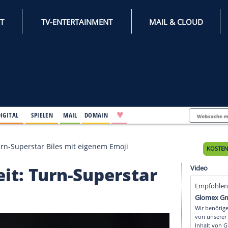
INTERNET
TV-ENTERTAINMENT
♥
IFESTYLE
DIGITAL
SPIELEN
MAIL
DOMAIN
 weltweit: Turn-Superstar Biles mit eigenem Emoji
eltweit: Turn-Supersta