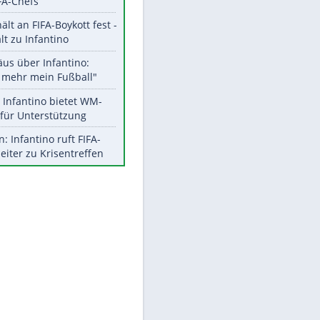
Aktuelle Ergebnisse, Tabellen
EITE
und Statistiken
Meistgelesen
"Infanti-No Go":
Pressestimmen zum Verbleib
des FIFA-Chefs
UEFA hält an FIFA-Boykott fest -
CAF hält zu Infantino