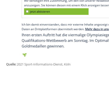
Tokio (SID) - Es ist eine Ziege, die einen
T
Dieses
Symbol
ist eine
Anspielung
auf de
Greatest Of All Time" (Größte aller Zeite
Jahren angenommen hat.
Biles
trat auch 
silbernen Strasssteinen im Form eines Zi
"Ziege".
Empfohlener externer Inhalt:
Glomex GmbH
Wir benötigen Ihre Zustimmung, um den von un
anzuzeigen. Sie können diesen mit einem Klick a
jetzt aktivieren
Ich bin damit einverstanden, dass mir externe In
Daten an Drittplattformen übermittelt werden.
Meh
Ihren ersten Auftritt hat die viermalige
Ol