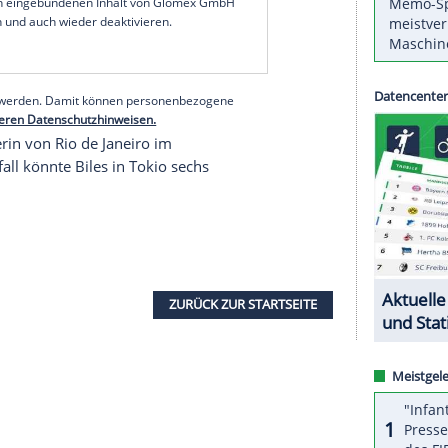
urnanzug
und eine
Goldmedaille
trägt.
n Status der Rekord-Weltmeisterin als "G.O.A.T:
n) - ein Tag, den die 24-Jährige in den vergangenen
zuletzt immer häufiger in einem
Trikot
mit
egenkopfes an. "Goat" ist das englische Wort für
serer Redaktion eingebundenen Inhalt von Glomex GmbH
nzeigen lassen und auch wieder deaktivieren.
halte angezeigt werden. Damit können personenbezogene
r dazu in unseren Datenschutzhinweisen.
ympiasiegerin
von
Rio de Janeiro
im