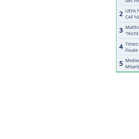
 Im
Optimalfall
könnte
Biles
in
Tokio
sechs
ZURÜCK ZUR STARTS