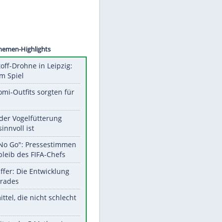
©
SID
Unsere Themen-Highlights
Sprengstoff-Drohne in Leipzig:
Semtex im Spiel
Diese Promi-Outfits sorgten für
Aufruhr!