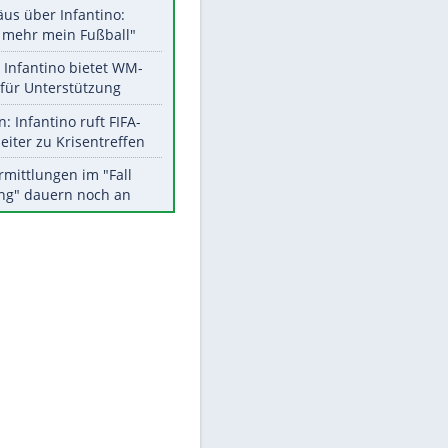
Aktuelle Ergebnisse, Tabellen
und Statistiken
Meistgelesen
"Infanti-No Go":
Pressestimmen zum Verbleib
des FIFA-Chefs
EITE
Matthäus über Infantino:
"Nicht mehr mein Fußball"