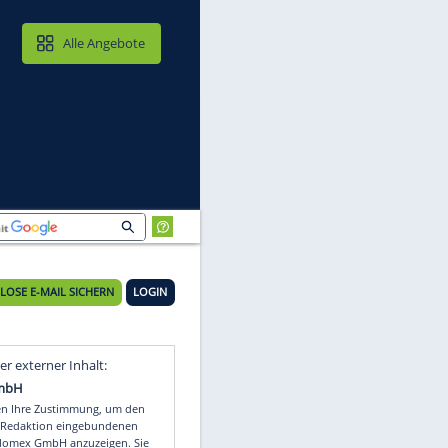
MAIL & CLOUD
Alle Angebote
KOSTENLOSE E-MAIL SICHERN
LOGIN
Video
Empfohlener externer Inhalt: