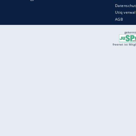
Services
Börse
Jobbörse
Spritpreis aktuell
Wetter
Ferientermine
Partnersuche
Online Angebote