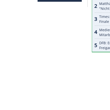
halte angezeigt werden. Damit können personenbezogene
r dazu in unseren Datenschutzhinweisen.
e Komitee
(
IOC
) bei den ausgeklungenen
 IPC
Russland
über die Einladung von
keinerlei weitere Zugeständnisse. Das
IOC
hatte
mal neutralen Aktiven aus dem Land unter der
leten aus
Russland
" teilnehmen lassen. Weil
skandals weiterhin zumindest auch als Begriff bei
ich das
IOC
viel Kritik gefallen lasssen.
ZURÜCK ZUR STARTS