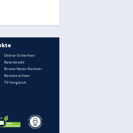
Times: Infantino bietet WM-
Finale für Unterstützung
Medien: Infantino ruft FIFA-
Mitarbeiter zu Krisentreffen
DFB: Ermittlungen im "Fall
Freigang" dauern noch an