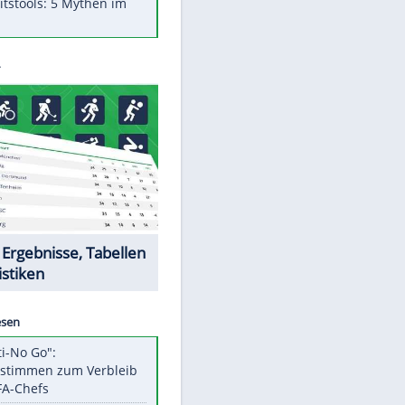
Was bei der Vogelfütterung
wirklich sinnvoll ist
"Infanti-No Go": Pressestimmen
zum Verbleib des FIFA-Chefs
Im Zeitraffer: Die Entwicklung
des Lenkrades
Lebensmittel, die nicht schlecht
werden
Sicherheitstools: 5 Mythen im
Check
Datencenter