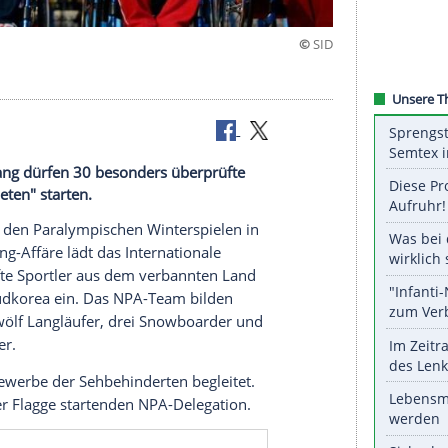
n Pyeongchang dürfen 30 besonders überprüfte
pische Athleten" starten.