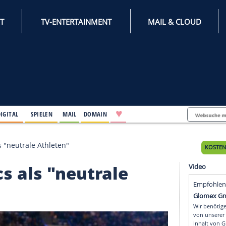
INTERNET
TV-ENTERTAINMENT
♥
IFESTYLE
DIGITAL
SPIELEN
MAIL
DOMAIN
alympics als "neutrale Athleten"
ympics als "neutrale