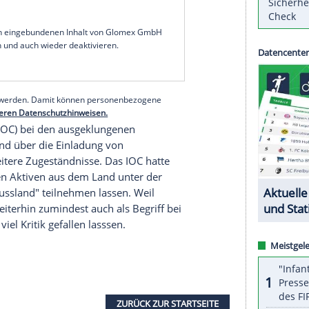
sschluss von den Paralympischen
Winterspielen
in
 Staatsdoping-Affäre lädt das Internationale
rs überprüfte Sportler aus dem verbannten Land
PA)" nach
Südkorea
ein. Das NPA-Team bilden
 Skiläufer, zwölf Langläufer, drei Snowboarder und
rling-Turnier.
r die Wettbewerbe der Sehbehinderten begleitet.
nter neutraler Flagge startenden NPA-Delegation.
serer Redaktion eingebundenen Inhalt von Glomex GmbH
nzeigen lassen und auch wieder deaktivieren.