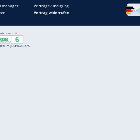
Entertainment
F
Cartoons
Spiele
D
Einbürgerungstest
Videos
f
Führerscheintest
Wissens-Quiz
f
Promi-Quiz
Witze
f
K
freenet