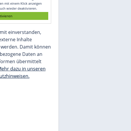
Glomex GmbH
Wir benötigen Ihre Zustimmung, um den
von unserer Redaktion eingebundenen
Inhalt von Glomex GmbH anzuzeigen. Sie
können diesen mit einem Klick anzeigen
lassen und auch wieder deaktivieren.
jetzt aktivieren
Ich bin damit einverstanden,
dass mir externe Inhalte
angezeigt werden. Damit können
personenbezogene Daten an
Drittplattformen übermittelt
werden.
Mehr dazu in unseren
Datenschutzhinweisen.