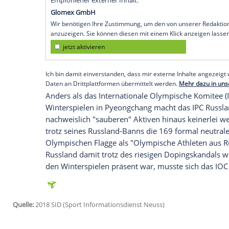
Pyeongchang
(SID) - Trotz Russlands Au
Pyeongchang
(9. bis 18. März) wegen der
Paralympische Komitee (IPC) 30 besonde
als "Neutrale Paralympische Athleten (N
einer IPC-Mitteilung zufolge zehn alpine
ein fünfköpfiges Team für das Rollstuhlcu
Die Aktiven werden von sechs Helfern fü
39 weitere Ofizielle komplettieren die u
Empfohlener externer Inhalt:
Glomex GmbH
Wir benötigen Ihre Zustimmung, um den von un
anzuzeigen. Sie können diesen mit einem Klick a
jetzt aktivieren