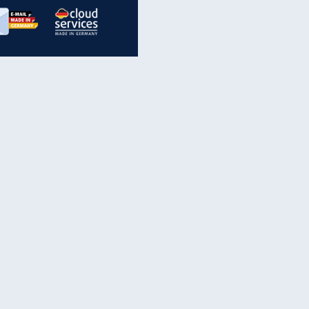
inanzen & Produkte
iscounter-Angebote
Online-Sicherheit
reenet Cloud
Ratenkredit
reenet Mail
Brutto-Netto-Rechner
reenet Webhosting
Rentenrechner
fz-Versicherung
TV-Vergleich