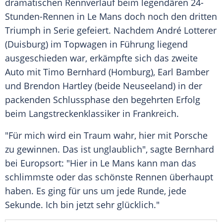
dramatischen
Rennverlauf
beim legendären 24-
Stunden-Rennen in
Le Mans
doch noch den dritten
Triumph in Serie gefeiert. Nachdem
André Lotterer
(
Duisburg
) im
Topwagen
in Führung liegend
ausgeschieden war, erkämpfte sich das zweite
Auto mit
Timo Bernhard
(
Homburg
),
Earl Bamber
und
Brendon Hartley
(beide
Neuseeland
) in der
packenden Schlussphase den begehrten Erfolg
beim Langstreckenklassiker in
Frankreich
.
"Für mich wird ein Traum wahr, hier mit
Porsche
zu gewinnen. Das ist unglaublich", sagte
Bernhard
bei Europsort: "Hier in
Le Mans
kann man das
schlimmste oder das schönste Rennen überhaupt
haben. Es ging für uns um jede Runde, jede
Sekunde. Ich bin jetzt sehr glücklich."