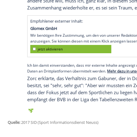
Dortmund
(SID) -
Borussia Dortmund
ver
Pierre-Emerick Aubameyang
über einen 
gesprochen, und ich habe ihm empfohlen
zu geben, sondern sich auf die Jagd nac
sagte Sportdirektor
Michael Zorc
der
WA
Der Bundesliga-Toptorjäger
Aubameyan
einen Wechselwunsch zum Saisonende gege
fortgehen muss, wenn ich die nächste Stuf
beim französischen Radiosender RMC zunä
andere Stufe will, muss ich, ganz klar, 
Zusammenhang wiederholte er, es sei sei
Empfohlener externer Inhalt:
Glomex GmbH
Wir benötigen Ihre Zustimmung, um den von un
anzuzeigen. Sie können diesen mit einem Klick a