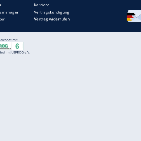
Entertainment
F
Cartoons
Spiele
D
Einbürgerungstest
Videos
f
Führerscheintest
Wissens-Quiz
f
Promi-Quiz
Witze
f
K
freenet