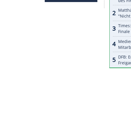
halte angezeigt werden. Damit können personenbezogene
r dazu in unseren Datenschutzhinweisen.
r, der in
Dortmund
einen Vertrag bis 2020
mussten ein Zeichen nach innen und außen setzen,
 zu liegen hat." Am Samstag (18.30 Uhr/Sky)
enzweiten RB Leipzig.
ZURÜCK ZUR STARTS