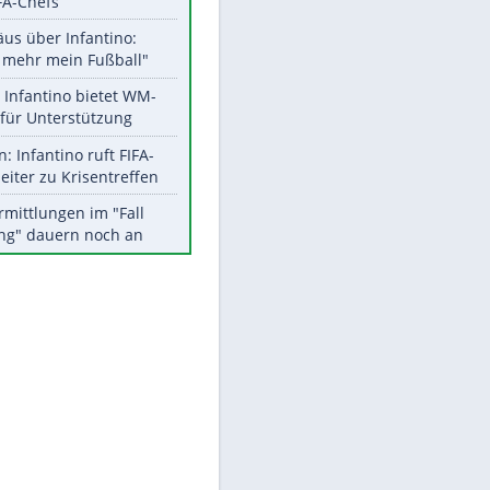
Aktuelle Ergebnisse, Tabellen
und Statistiken
Meistgelesen
"Infanti-No Go":
Pressestimmen zum Verbleib
EITE
des FIFA-Chefs
Matthäus über Infantino:
"Nicht mehr mein Fußball"