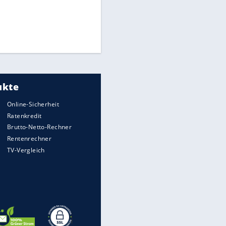
Times: Infantino bietet WM-
Finale für Unterstützung
Medien: Infantino ruft FIFA-
Mitarbeiter zu Krisentreffen
DFB: Ermittlungen im "Fall
Freigang" dauern noch an