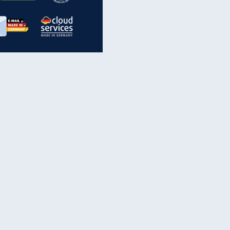
inanzen & Produkte
iscounter-Angebote
Online-Sicherheit
reenet Cloud
Ratenkredit
reenet Mail
Brutto-Netto-Rechner
reenet Webhosting
Rentenrechner
fz-Versicherung
TV-Vergleich