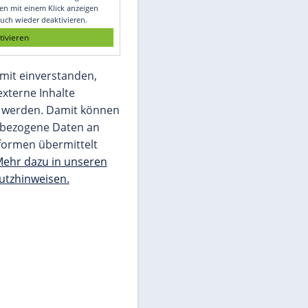
Glomex GmbH
Wir benötigen Ihre Zustimmung, um den
von unserer Redaktion eingebundenen
Inhalt von Glomex GmbH anzuzeigen. Sie
können diesen mit einem Klick anzeigen
lassen und auch wieder deaktivieren.
jetzt aktivieren
Ich bin damit einverstanden,
dass mir externe Inhalte
angezeigt werden. Damit können
personenbezogene Daten an
Drittplattformen übermittelt
werden.
Mehr dazu in unseren
Datenschutzhinweisen.