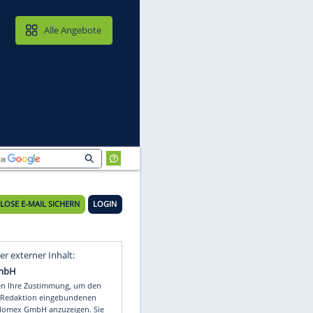
MAIL & CLOUD
Alle Angebote
KOSTENLOSE E-MAIL SICHERN
LOGIN
Video
Empfohlener externer Inhalt: