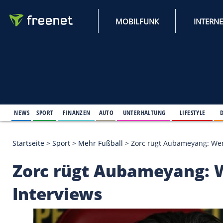
MOBILFUNK
NEWS
SPORT
FINANZEN
AUTO
UNTERHALTUNG
L
Startseite
>
Sport
>
Mehr Fußball
>
Zorc rügt Auba
Zorc rügt Aubameya