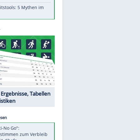
Aufruhr!
Was bei der Vogelfütterung
wirklich sinnvoll ist
"Infanti-No Go": Pressestimmen
zum Verbleib des FIFA-Chefs
Im Zeitraffer: Die Entwicklung
des Lenkrades
Lebensmittel, die nicht schlecht
werden
Sicherheitstools: 5 Mythen im
Check
Datencenter