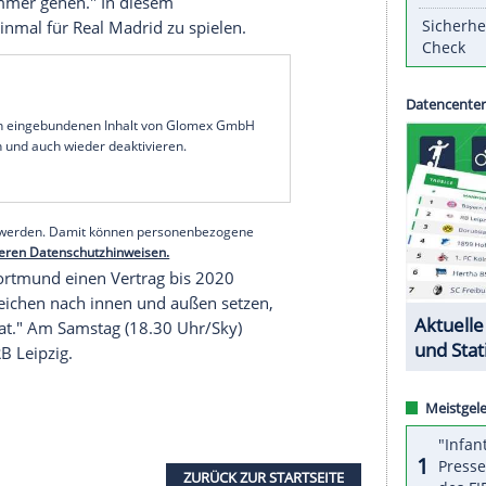
bittet sich weitere Interviews seines Star-Torjägers
möglichen Transfer im Sommer. "Wir haben kurz
, jetzt doch weniger Interviews über den Sommer
h dem Champions-League-Platz zu konzentrieren",
Z
: "Er hat das auch verstanden."
g
(27) hatte am Dienstag erneut Hinweise auf
ben. "Ich stelle mir die Frage, ob ich nicht
e erreichen will?", sagte er in einem Interview
chst, und an anderer Stelle: "Wenn ich auf eine
in diesem Sommer gehen." In diesem
n Traum, einmal für Real Madrid zu spielen.
serer Redaktion eingebundenen Inhalt von Glomex GmbH
nzeigen lassen und auch wieder deaktivieren.