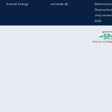
Services
Börse
Jobbörse
Spritpreis aktuell
Wetter
Ferientermine
Partnersuche
Online Angebote