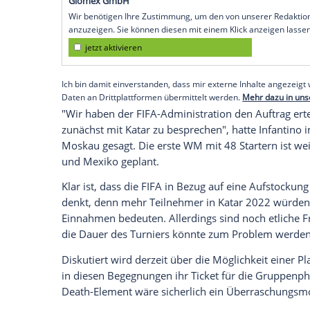
Moskau
(SID) - Das betonte der stellve
Moskau
. "Entscheidend ist, dass alles zu
Dabei schien die
Aufstockung
der WM 20
zu sein. Über den von den zehn südamer
Durchführung einer Machbarkeitsstudie 
abgestimmt.
Gianni Infantino
, Präsident
jetzigem Stand werden deshalb auch in v
Empfohlener externer Inhalt:
Glomex GmbH
Wir benötigen Ihre Zustimmung, um den von un
anzuzeigen. Sie können diesen mit einem Klick a
jetzt aktivieren
Ich bin damit einverstanden, dass mir externe In
Daten an Drittplattformen übermittelt werden.
Meh