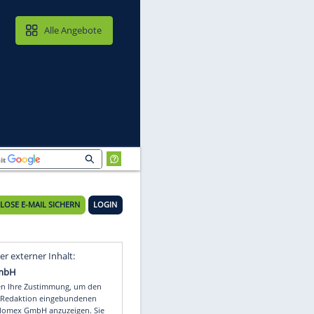
MAIL & CLOUD
Alle Angebote
KOSTENLOSE E-MAIL SICHERN
LOGIN
Video
Empfohlener externer Inhalt: