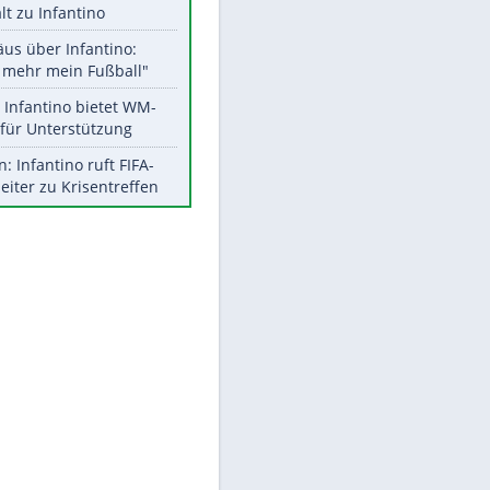
Aktuelle Ergebnisse, Tabellen
und Statistiken
Meistgelesen
"Infanti-No Go":
Pressestimmen zum Verbleib
des FIFA-Chefs
UEFA hält an FIFA-Boykott fest -
CAF hält zu Infantino
Matthäus über Infantino:
"Nicht mehr mein Fußball"