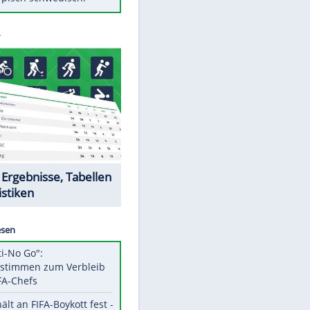
Diese Autos haben uns verlassen
Randale in Dresden: DFB-
Bundesgericht bestätigt Urteil
Mit diesen Tricks wird der Grill
ruckzuck sauber
So nutzt man alte Smartphones
sinnvoll
Das ist typisch schwedisch!
Datencenter