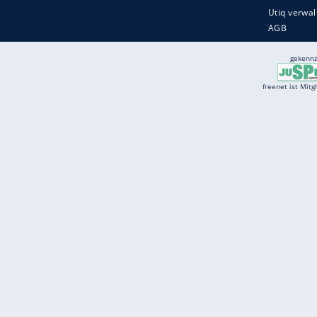
Services
Börse
Jobbörse
Spritpreis aktuell
Wetter
Ferientermine
Partnersuche
Online Angebote
freenet Mobilfunk
freenet Video