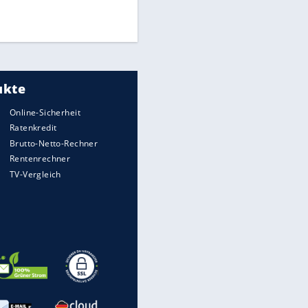
EITE
Times: Infantino bietet WM-
Finale für Unterstützung
Medien: Infantino ruft FIFA-
Mitarbeiter zu Krisentreffen