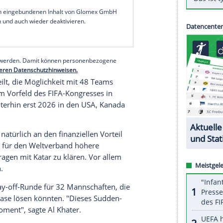
rtretende WM-Organisationschef
Nasser Al Khater
in
m Vorteil des Fußballs geschieht", betonte er.
22 in
Katar
auf 48 Teilnehmer schon vom Tisch
ikanischen Verbänden eingereichten Antrag zur
wurde auf dem FIFA-Kongress im Juni nicht
 des Weltverbands
FIFA
, hatte deshalb erklärt, nach
ier Jahren 32 Mannschaften antreten.
serer Redaktion eingebundenen Inhalt von Glomex GmbH
nzeigen lassen und auch wieder deaktivieren.
halte angezeigt werden. Damit können personenbezogene
r dazu in unseren Datenschutzhinweisen.