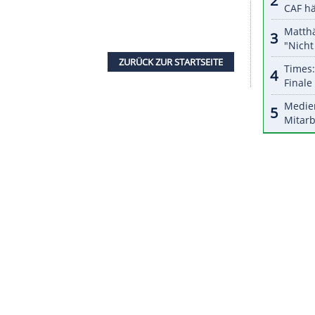
uftrag erteilt, die Möglichkeit mit 48 Teams
e
Infantino
im Vorfeld des FIFA-Kongresses in
tern ist weiterhin erst 2026 in den USA, Kanada
ufstockung
natürlich an den finanziellen Vorteil
22 würden für den Weltverband höhere
h etliche Fragen mit
Katar
zu klären. Vor allem
blem werden.
eit einer Play-off-Runde für 32 Mannschaften, die
e Gruppenphase lösen könnten. "Dieses Sudden-
rraschungsmoment", sagte
Al Khater
.