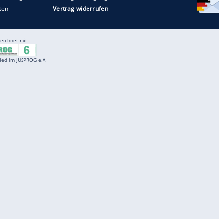
Entertainment
F
Cartoons
Spiele
D
Einbürgerungstest
Videos
f
Führerscheintest
Wissens-Quiz
f
Promi-Quiz
Witze
f
K
freenet
Kundenservice
Gender-Hinweis