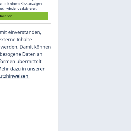
Glomex GmbH
Wir benötigen Ihre Zustimmung, um den
von unserer Redaktion eingebundenen
Inhalt von Glomex GmbH anzuzeigen. Sie
können diesen mit einem Klick anzeigen
lassen und auch wieder deaktivieren.
jetzt aktivieren
Ich bin damit einverstanden,
dass mir externe Inhalte
angezeigt werden. Damit können
personenbezogene Daten an
Drittplattformen übermittelt
werden.
Mehr dazu in unseren
Datenschutzhinweisen.