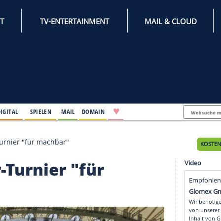
INTERNET
TV-ENTERTAINMENT
♥
IFESTYLE
DIGITAL
SPIELEN
MAIL
DOMAIN
hält 48er-Turnier "für machbar"
48er-Turnier "für