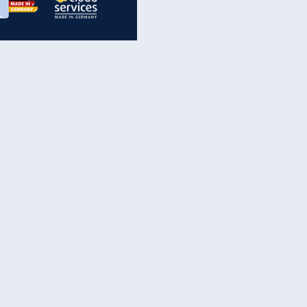
inanzen & Produkte
iscounter-Angebote
Online-Sicherheit
reenet Cloud
Ratenkredit
reenet Mail
Brutto-Netto-Rechner
reenet Webhosting
Rentenrechner
fz-Versicherung
TV-Vergleich