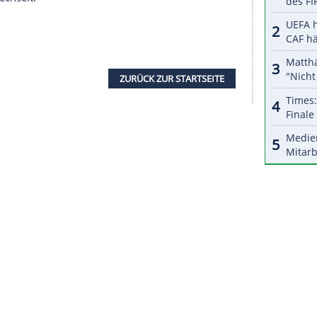
halte angezeigt werden. Damit können personenbezogene
r dazu in unseren Datenschutzhinweisen.
sche Medien berichtet, dass sich Messis Vater eine
 Messi
, der die finanziellen Interessen seines
irtschaftlichen Gründen in die lombardische
zen der italienischen Regierung für Ausländer zu
te daraufhin betont, dass ein Transfer von Messi
erüchte über einen möglichen Wechsel des "Flohs"
uerrivale Cristiano Ronaldo spielt ebenfalls in der
lona gebunden, der Argentinier war 2000 als 13-
talanen gewechselt.