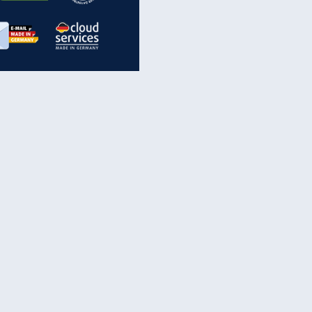
inanzen & Produkte
iscounter-Angebote
Online-Sicherheit
reenet Cloud
Ratenkredit
reenet Mail
Brutto-Netto-Rechner
reenet Webhosting
Rentenrechner
fz-Versicherung
TV-Vergleich