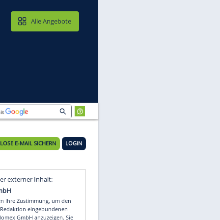
MAIL & CLOUD
Alle Angebote
KOSTENLOSE E-MAIL SICHERN
LOGIN
t
Video
Empfohlener externer Inhalt: