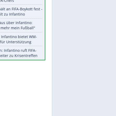
Aktuelle Ergebnisse, Tabellen
und Statistiken
Meistgelesen
"Infanti-No Go":
Pressestimmen zum Verbleib
des FIFA-Chefs
UEFA hält an FIFA-Boykott fest -
CAF hält zu Infantino