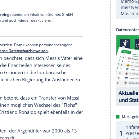
et PPTV, der TV-Sender des chinesischen Inter-
em Spitzenspiel der Serie A zwischen
Inter
und
 Kanal ein virtuelles
Plakat
, auf dem der
rojiziert war.
irken will. Zumindest Ex-Präsident
Massimo
gen Weltfußballers für keine Utopie: "Im Fußball
atti
in einem Radio-Interview: "Messis Vater
g kommen."
serer Redaktion eingebundenen Inhalt von Glomex GmbH
nzeigen lassen und auch wieder deaktivieren.