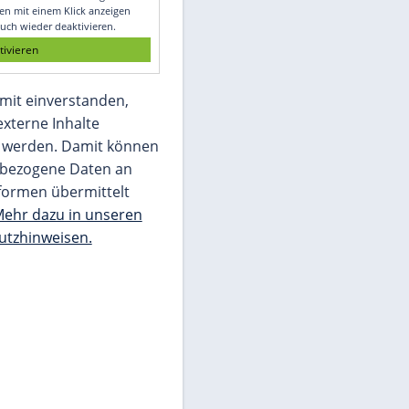
Glomex GmbH
Wir benötigen Ihre Zustimmung, um den
von unserer Redaktion eingebundenen
Inhalt von Glomex GmbH anzuzeigen. Sie
können diesen mit einem Klick anzeigen
lassen und auch wieder deaktivieren.
jetzt aktivieren
Ich bin damit einverstanden,
dass mir externe Inhalte
angezeigt werden. Damit können
personenbezogene Daten an
Drittplattformen übermittelt
werden.
Mehr dazu in unseren
Datenschutzhinweisen.