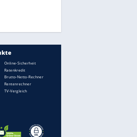
Matthäus über Infantino:
"Nicht mehr mein Fußball"
EITE
Times: Infantino bietet WM-
Finale für Unterstützung
Medien: Infantino ruft FIFA-
Mitarbeiter zu Krisentreffen