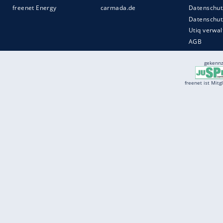
Services
Börse
Jobbörse
Spritpreis aktuell
Wetter
Ferientermine
Partnersuche
Online Angebote