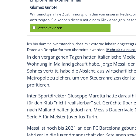
Mailand
(SID) - Nun befeuerte ausgerechn
Eigentümers Suning, die Gerüchte. Vor d
SSC Neapel
am Dienstagabend sendete der
Schatten Messis auf den Mailänder Dom p
Unklar ist, was Suning mit dem
Plakat
bew
Moratti
hält einen Wechsel des sechsmali
können Träume wahr werden", sagte
Mor
würde zu Fuß zur Vertragsunterzeichun
Empfohlener externer Inhalt:
Glomex GmbH
Wir benötigen Ihre Zustimmung, um den von un
anzuzeigen. Sie können diesen mit einem Klick a
jetzt aktivieren