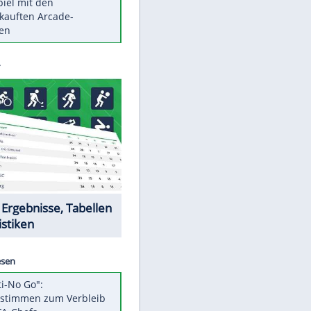
Die größten Mythen über
Medikamente
Auftakt-Misere gestoppt: Berlin
gewinnt in Bochum
Vorsicht: Diese 17 Dinge hassen
Katzen
Illegales Asphalt-Kartell muss
Mio-Strafe zahlen
Memo-Spiel mit den
meistverkauften Arcade-
Maschinen
Datencenter