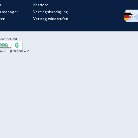
Entertainment
F
Cartoons
Spiele
D
Einbürgerungstest
Videos
f
Führerscheintest
Wissens-Quiz
f
Promi-Quiz
Witze
f
K
freenet