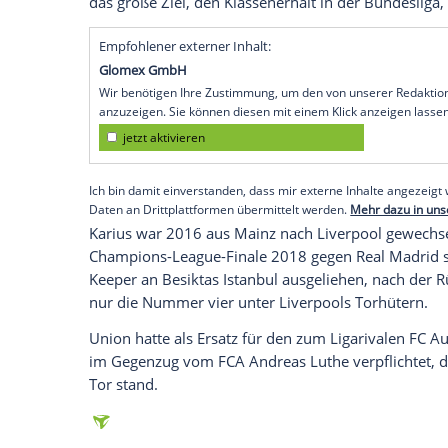
Berlin
(SID) - Nächste prominente Verstä
hat den früheren U21-Nationaltorwart
Lo
FC Liverpool
ausgeliehen. Das gaben die
hatten die Köpenicker bereits mit der Ver
Max Kruse
für Aufsehen gesorgt.
"Ich freue mich auf meine neue Aufgabe 
Bundesliga spielen zu können", sagte de
Verein, der sich nicht erst mit dem Aufsti
Ich möchte gerne meinen Teil zu dieser p
das große Ziel, den Klassenerhalt in der 
Empfohlener externer Inhalt:
Glomex GmbH
Wir benötigen Ihre Zustimmung, um den von un
anzuzeigen. Sie können diesen mit einem Klick a
jetzt aktivieren