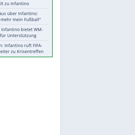
Aktuelle Ergebnisse, Tabellen
und Statistiken
Meistgelesen
"Infanti-No Go":
Pressestimmen zum Verbleib
des FIFA-Chefs
UEFA hält an FIFA-Boykott fest -
CAF hält zu Infantino
Matthäus über Infantino:
EITE
"Nicht mehr mein Fußball"