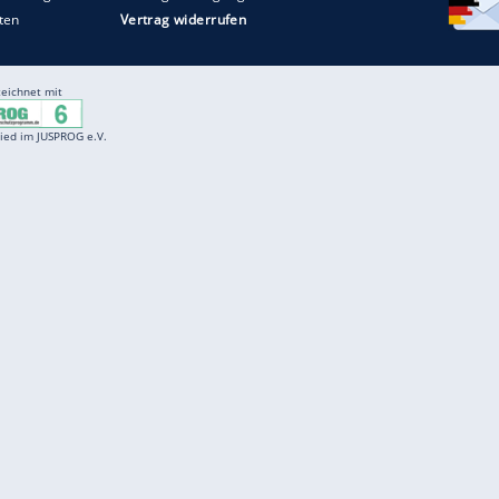
Entertainment
F
Cartoons
Spiele
D
Einbürgerungstest
Videos
f
Führerscheintest
Wissens-Quiz
f
Promi-Quiz
Witze
f
K
freenet
Kundenservice
Gender-Hinweis