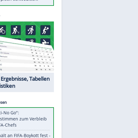
Diese Autos haben uns verlassen
Randale in Dresden: DFB-
Bundesgericht bestätigt Urteil
Mit diesen Tricks wird der Grill
ruckzuck sauber
So nutzt man alte Smartphones
sinnvoll
Das ist typisch schwedisch!
Datencenter