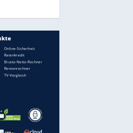
Times: Infantino bietet WM-
Finale für Unterstützung
Medien: Infantino ruft FIFA-
Mitarbeiter zu Krisentreffen