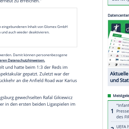
rkung für
Union Berlin
: Der Fußball-Bundesligist
ris Karius
(27) für ein Jahr vom englischen Meister
 Eisernen am Montag bekannt. Anfang August
pflichtung des schillernden Ex-Nationalspielers
in
Berlin
und bin glücklich, wieder in der
r frühere Mainzer
Karius
: "Union ist ein spezieller
eg in die Bundesliga viel Respekt erarbeitet hat.
ositiven Entwicklung beitragen und dabei helfen
Bundesliga, erneut zu erreichen."
serer Redaktion eingebundenen Inhalt von Glomex GmbH
nzeigen lassen und auch wieder deaktivieren.