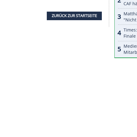
halte angezeigt werden. Damit können personenbezogene
r dazu in unseren Datenschutzhinweisen.
ol
gewechselt und hatte beim 1:3 der Reds im
 Madrid spektakulär gepatzt. Zuletzt war der
, nach der Rückkehr an die Anfield Road war
Karius
rhütern.
ivalen FC Augsburg gewechselten Rafal Gikiewicz
lichtet, der in den ersten beiden Ligaspielen im
ZURÜCK ZUR STARTS