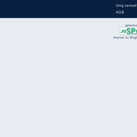
Services
Börse
Jobbörse
Spritpreis aktuell
Wetter
Ferientermine
Partnersuche
Online Angebote
freenet Mobilfunk
freenet Video