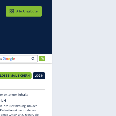
MAIL & CLOUD
Alle Angebote
KOSTENLOSE E-MAIL SICHERN
LOGIN
s
Video
Empfohlener externer Inhalt: