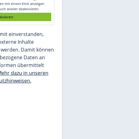
Glomex GmbH
Wir benötigen Ihre Zustimmung, um den
von unserer Redaktion eingebundenen
Inhalt von Glomex GmbH anzuzeigen. Sie
können diesen mit einem Klick anzeigen
lassen und auch wieder deaktivieren.
jetzt aktivieren
Ich bin damit einverstanden,
dass mir externe Inhalte
angezeigt werden. Damit können
personenbezogene Daten an
Drittplattformen übermittelt
werden.
Mehr dazu in unseren
Datenschutzhinweisen.