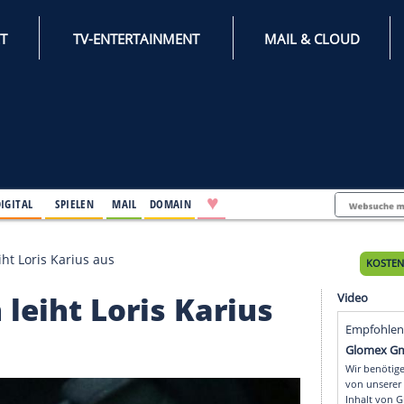
INTERNET
TV-ENTERTAINMENT
♥
IFESTYLE
DIGITAL
SPIELEN
MAIL
DOMAIN
on Berlin leiht Loris Karius aus
rlin leiht Loris Kariu