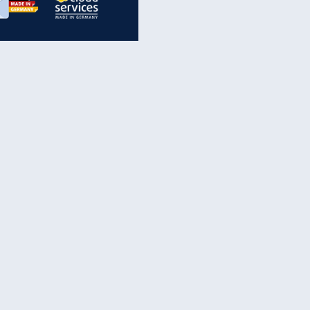
inanzen & Produkte
iscounter-Angebote
Online-Sicherheit
reenet Cloud
Ratenkredit
reenet Mail
Brutto-Netto-Rechner
reenet Webhosting
Rentenrechner
fz-Versicherung
TV-Vergleich