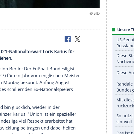
n früheren U21-Nationaltorwart Loris Karius für
pool ausgeliehen.