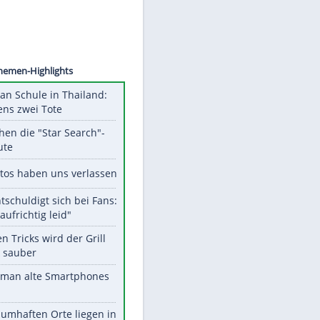
©
SID
Unsere Themen-Highlights
Schüsse an Schule in Thailand:
mindestens zwei Tote
Das machen die "Star Search"-
Stars heute