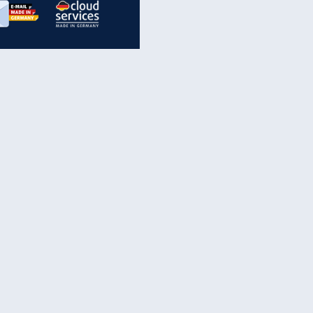
inanzen & Produkte
iscounter-Angebote
Online-Sicherheit
reenet Cloud
Ratenkredit
reenet Mail
Brutto-Netto-Rechner
reenet Webhosting
Rentenrechner
fz-Versicherung
TV-Vergleich