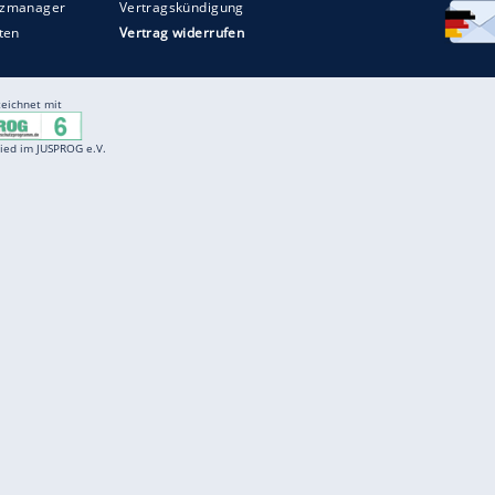
Entertainment
F
Cartoons
Spiele
D
Einbürgerungstest
Videos
f
Führerscheintest
Wissens-Quiz
f
Promi-Quiz
Witze
f
K
freenet