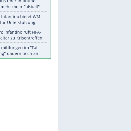
Aktuelle Ergebnisse, Tabellen
und Statistiken
Meistgelesen
"Infanti-No Go":
Pressestimmen zum Verbleib
des FIFA-Chefs
Matthäus über Infantino:
"Nicht mehr mein Fußball"
Times: Infantino bietet WM-