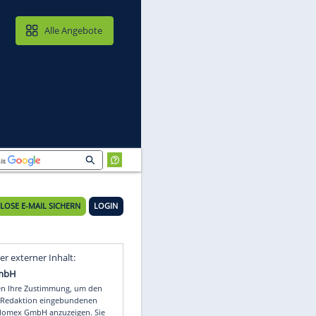
MAIL & CLOUD
Alle Angebote
KOSTENLOSE E-MAIL SICHERN
LOGIN
Video
Empfohlener externer Inhalt: