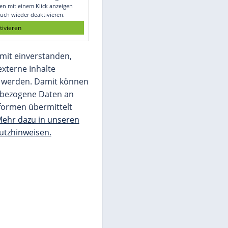
Glomex GmbH
Wir benötigen Ihre Zustimmung, um den
von unserer Redaktion eingebundenen
Inhalt von Glomex GmbH anzuzeigen. Sie
können diesen mit einem Klick anzeigen
lassen und auch wieder deaktivieren.
jetzt aktivieren
Ich bin damit einverstanden,
dass mir externe Inhalte
angezeigt werden. Damit können
personenbezogene Daten an
Drittplattformen übermittelt
werden.
Mehr dazu in unseren
Datenschutzhinweisen.