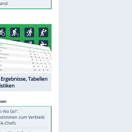
Diese Autos haben uns verlassen
Reese entschuldigt sich bei Fans:
"Tut mir aufrichtig leid"
Mit diesen Tricks wird der Grill
ruckzuck sauber
So nutzt man alte Smartphones
sinnvoll
Diese traumhaften Orte liegen in
Deutschland
EITE
Datencenter