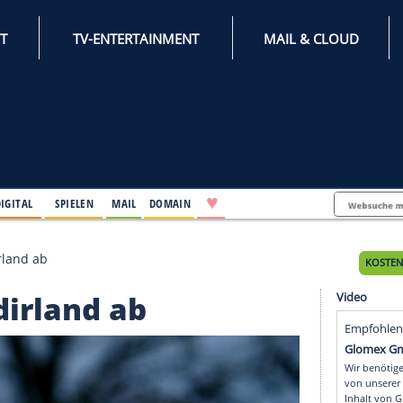
INTERNET
TV-ENTERTAINMENT
♥
IFESTYLE
DIGITAL
SPIELEN
MAIL
DOMAIN
M in Nordirland ab
 Nordirland ab