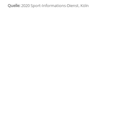
epidemiologische Situation in Europa u
Reisebedingungen".
Das auf März 2021 verschobene Turnier 
und zur Qualifikation für die U20-WM 20
die europäischen Startplätze an die fünf 
der Qualifikationsrunde für die Saison 
Frankreich, Italien, die Niederlande und
Quelle:
2020 Sport-Informations-Dienst, Köln