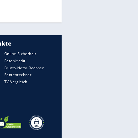
Finale für Unterstützung
Medien: Infantino ruft FIFA-
Mitarbeiter zu Krisentreffen
DFB: Ermittlungen im "Fall
Freigang" dauern noch an