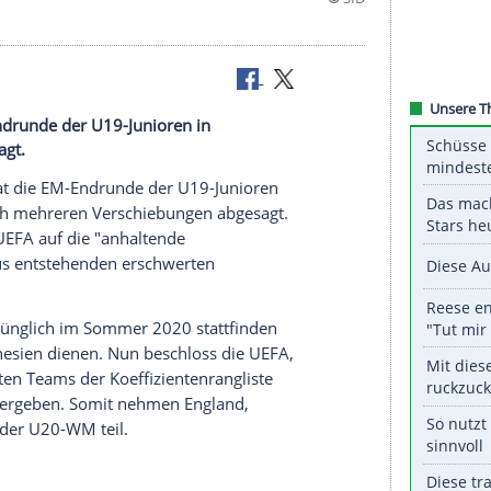
h
at die EM-Endrunde der U19-Junioren in
emie abgesagt.
on
(
UEFA
) hat die EM-Endrunde der U19-Junioren
ndemie nach mehreren Verschiebungen abgesagt.
erwies die
UEFA
auf die "anhaltende