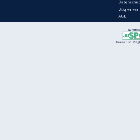
Services
Börse
Jobbörse
Spritpreis aktuell
Wetter
Ferientermine
Partnersuche
Online Angebote