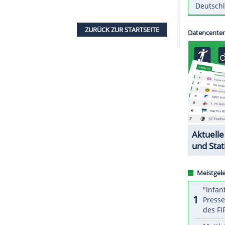
nd den daraus entstehenden erschwerten
sollte ursprünglich im Sommer 2020 stattfinden
21 in Indonesien dienen. Nun beschloss die
UEFA
,
bestplatzierten Teams der Koeffizientenrangliste
2019/20 zu vergeben. Somit nehmen England,
 Portugal an der U20-WM teil.
ZURÜCK ZUR STARTS