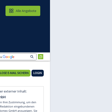
MAIL & CLOUD
Alle Angebote
KOSTENLOSE E-MAIL SICHERN
LOGIN
Video
Empfohlener externer Inhalt: