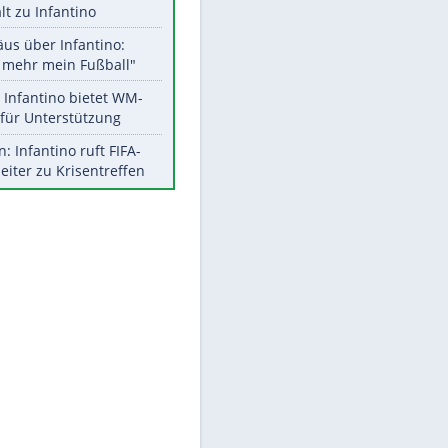
Aktuelle Ergebnisse, Tabellen
und Statistiken
Meistgelesen
"Infanti-No Go":
Pressestimmen zum Verbleib
des FIFA-Chefs
UEFA hält an FIFA-Boykott fest -
CAF hält zu Infantino
Matthäus über Infantino:
"Nicht mehr mein Fußball"