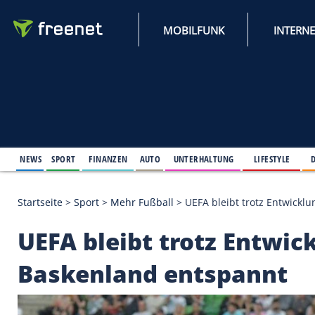
MOBILFUNK
NEWS
SPORT
FINANZEN
AUTO
UNTERHALTUNG
L
Startseite
>
Sport
>
Mehr Fußball
>
UEFA bleibt tro
UEFA bleibt trotz E