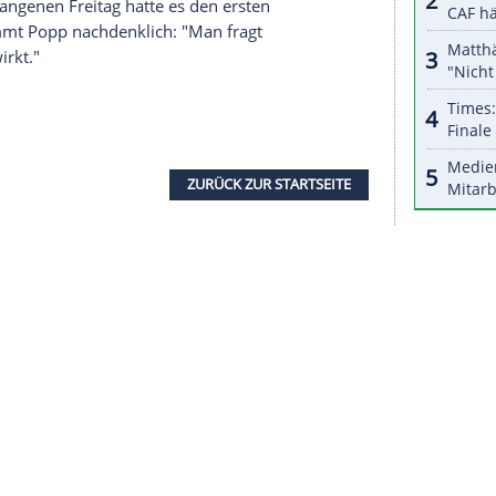
nzeigen lassen und auch wieder deaktivieren.
halte angezeigt werden. Damit können personenbezogene
r dazu in unseren Datenschutzhinweisen.
n in
Bilbao
und
San Sebastian
stattfinden. Im
st in
San Sebastian
auf Glasgow City,
Bayern
in
Bilbao
mit dem französischen Serienmeister
tun.
hen Atletico Madrid und dem FC Barcelona
vier neue positive Corona-Tests bei Atletico
eutschen Nationalspielerin Turid Knaak bis auf
en. Am vergangenen Freitag hatte es den ersten
tuation stimmt
Popp
nachdenklich: "Man fragt
tzlich auswirkt."