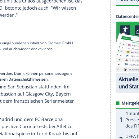
ußball-Union
(
UEFA
) zieht trotz ansteigender
and
noch keine
Konsequenzen
mit Blick auf das
n. Der Verband "wird die Situation aber genau
r Abstimmung mit den Behörden und den Klubs",
age mit. Am Dienstagabend hatte das
Auswärtige
and
ausgesprochen.
it dem
VfL Wolfsburg
das Triple im Visier hat, sieht
nbedingt ängstlich, aber es ist schon ein
 in ein Land legt, wo nicht nur jetzt ein
r Monaten gefühlt das Chaos ausgebrochen ist, das
opp
dem SID, betonte jedoch auch: "Wir wissen
gut betreut werden."
serer Redaktion eingebundenen Inhalt von Glomex GmbH