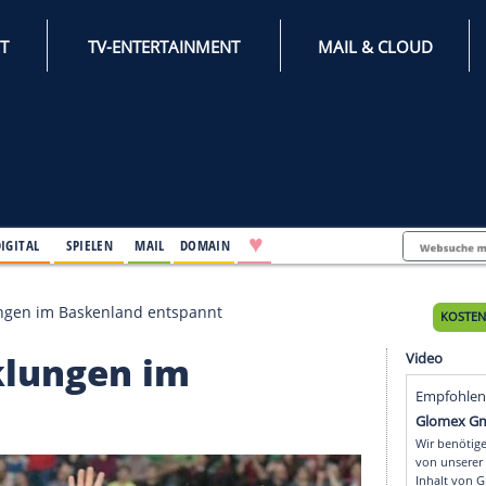
INTERNET
TV-ENTERTAINMENT
♥
IFESTYLE
DIGITAL
SPIELEN
MAIL
DOMAIN
tz Entwicklungen im Baskenland entspannt
ntwicklungen im