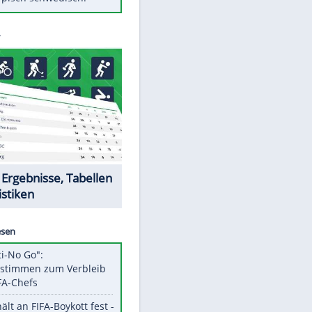
Diese Autos haben uns verlassen
Auftakt-Misere gestoppt: Berlin
gewinnt in Bochum
Mit diesen Tricks wird der Grill
ruckzuck sauber
So nutzt man alte Smartphones
sinnvoll
Das ist typisch schwedisch!
Datencenter