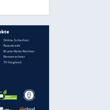
Times: Infantino bietet WM-
Finale für Unterstützung
Medien: Infantino ruft FIFA-
EITE
Mitarbeiter zu Krisentreffen