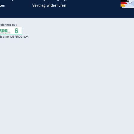
Entertainment
F
Cartoons
Spiele
D
Einbürgerungstest
Videos
f
Führerscheintest
Wissens-Quiz
f
Promi-Quiz
Witze
f
K
freenet
Kundenservice
Gender-Hinweis