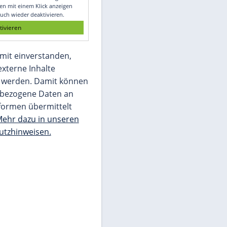
Glomex GmbH
Wir benötigen Ihre Zustimmung, um den
von unserer Redaktion eingebundenen
Inhalt von Glomex GmbH anzuzeigen. Sie
können diesen mit einem Klick anzeigen
lassen und auch wieder deaktivieren.
jetzt aktivieren
Ich bin damit einverstanden,
dass mir externe Inhalte
angezeigt werden. Damit können
personenbezogene Daten an
Drittplattformen übermittelt
werden.
Mehr dazu in unseren
Datenschutzhinweisen.