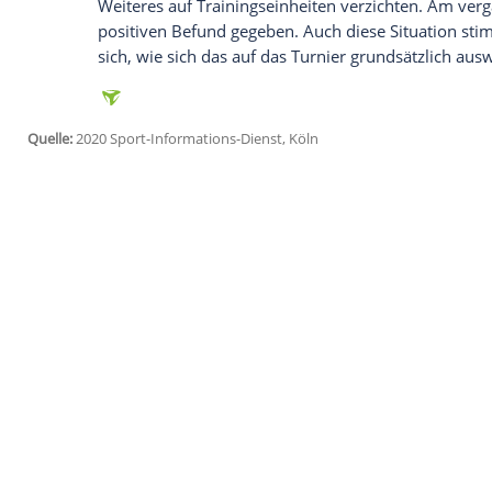
anzuzeigen. Sie können diesen mit einem Klick a
jetzt aktivieren
Ich bin damit einverstanden, dass mir externe In
Daten an Drittplattformen übermittelt werden.
Meh
Die Partien vom 21. bis 30. August solle
Viertelfinale trifft
Wolfsburg
am 21. Augu
München
bekommt es einen Tag später 
und Titelverteidiger Olympique Lyon zu 
Ebenfalls in
Bilbao
soll die Partie zwisc
ausgetragen werden. Da am Dienstag aber 
bekannt wurden, wird das Team mit der d
Weiteres auf Trainingseinheiten verzicht
positiven Befund gegeben. Auch diese Si
sich, wie sich das auf das Turnier grundsä