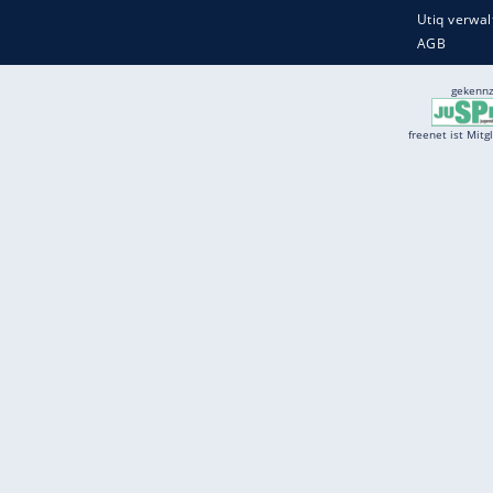
Services
Börse
Jobbörse
Spritpreis aktuell
Wetter
Ferientermine
Partnersuche
Online Angebote
freenet Mobilfunk
freenet Video