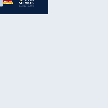
inanzen & Produkte
iscounter-Angebote
Online-Sicherheit
reenet Cloud
Ratenkredit
reenet Mail
Brutto-Netto-Rechner
reenet Webhosting
Rentenrechner
fz-Versicherung
TV-Vergleich