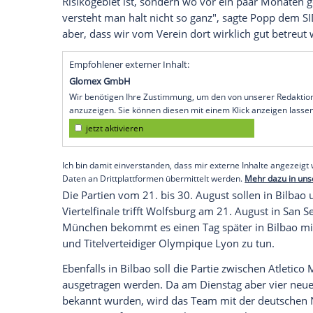
Frankfurt/Main
(SID) - Die
Europäische F
Infektionszahlen
im spanischen
Baskenl
Champions-League-Finalturnier der Fraue
beobachten" und befindet sich "in enge
teilte die
UEFA
am Mittwoch auf SID-Anfr
Amt
eine Reisewarnung für das
Baskenl
Nationalspielerin
Alexandra Popp
, die m
die Entwicklung kritisch. "Man ist nicht u
komisches Gefühl. Dass man dieses Turnier
Risikogebiet ist, sondern wo vor ein paa
versteht man halt nicht so ganz", sagte
P
aber, dass wir vom Verein dort wirklich 
Empfohlener externer Inhalt:
Glomex GmbH
Wir benötigen Ihre Zustimmung, um den von un