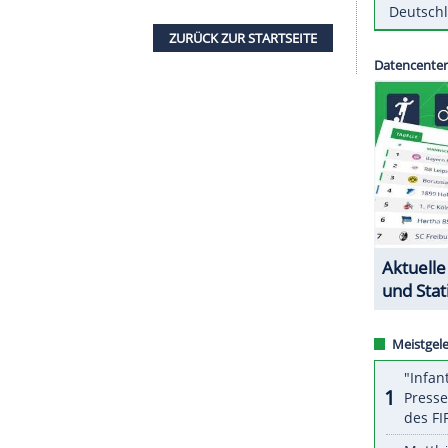
ter in allen
Coronafragen
rund um die EM im
and am Donnerstag mit.
Koch
hatte beim
bteilung für Infektionskrankheiten geleitet.
sein, die
UEFA
in die Lage zu versetzen, den
en Weg zur maximal möglichen
n", sagte UEFA-Präsident Aleksander Ceferin.
ZURÜCK ZUR STARTS