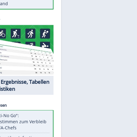
Diese Autos haben uns verlassen
Reese entschuldigt sich bei Fans:
"Tut mir aufrichtig leid"
Mit diesen Tricks wird der Grill
ruckzuck sauber
So nutzt man alte Smartphones
sinnvoll
Diese traumhaften Orte liegen in
Deutschland
EITE
Datencenter