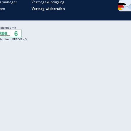
Entertainment
F
Cartoons
Spiele
D
Einbürgerungstest
Videos
f
Führerscheintest
Wissens-Quiz
f
Promi-Quiz
Witze
f
K
freenet