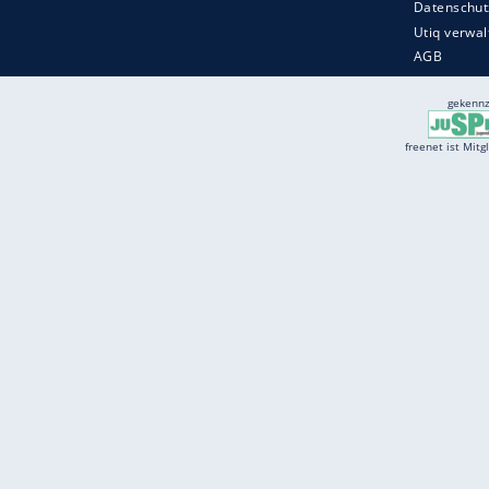
Services
Börse
Jobbörse
Spritpreis aktuell
Wetter
Ferientermine
Partnersuche
Online Angebote