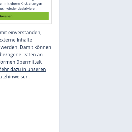
Glomex GmbH
Wir benötigen Ihre Zustimmung, um den
von unserer Redaktion eingebundenen
Inhalt von Glomex GmbH anzuzeigen. Sie
können diesen mit einem Klick anzeigen
lassen und auch wieder deaktivieren.
jetzt aktivieren
Ich bin damit einverstanden,
dass mir externe Inhalte
angezeigt werden. Damit können
personenbezogene Daten an
Drittplattformen übermittelt
werden.
Mehr dazu in unseren
Datenschutzhinweisen.