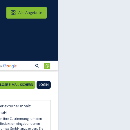
MAIL & CLOUD
Alle Angebote
KOSTENLOSE E-MAIL SICHERN
LOGIN
Video
Empfohlener externer Inhalt: