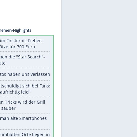
©
SID
Unsere Themen-Highlights
Spanien im Finsternis-Fieber:
Balkonplätze für 700 Euro
Das machen die "Star Search"-
Stars heute