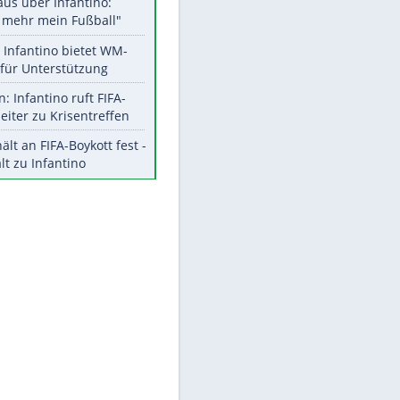
Aktuelle Ergebnisse, Tabellen
und Statistiken
Meistgelesen
"Infanti-No Go":
Pressestimmen zum Verbleib
des FIFA-Chefs
Matthäus über Infantino:
"Nicht mehr mein Fußball"
Times: Infantino bietet WM-