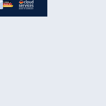
inanzen & Produkte
iscounter-Angebote
Online-Sicherheit
reenet Cloud
Ratenkredit
reenet Mail
Brutto-Netto-Rechner
reenet Webhosting
Rentenrechner
fz-Versicherung
TV-Vergleich