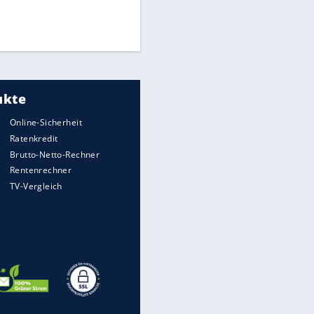
Finale für Unterstützung
Medien: Infantino ruft FIFA-
Mitarbeiter zu Krisentreffen
UEFA hält an FIFA-Boykott fest -
CAF hält zu Infantino